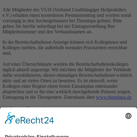
Alle Mitglieder des VUH (Verband Unabhängiger Heilpraktiker,
e.V.) erhalten einen kostenlosen Premiumeintrag und werden somit
vorrangig in den Suchergebnissen bei Theralupa gelistet. Bitte
geben Sie hierfür unbedingt bei der Eintragserstellung Ihre
Mitgliedsnummer und den Verbandsnamen an.
In der Bereitschaftsdienst-Anzeige können sich Kolleginnen und
Kollegen melden, die außerhalb normaler Praxiszeiten erreichbar
sind.
Auf einer Übersichtskarte werden die Bereitschaftsdienstkollegen
täglich aktuell angezeigt. Wir möchten die Mitglieder der Verbände
dafür sensibilisieren, diesen einmaligen Bereitschaftsdienst wirklich
aktiv und an vielen Orten zu besetzen. Es ist sinnvoll, wenn
Kollegen einer Region einen festen Einsatzplan miteinander
absprechen und so für eine wirklich durchgehende Präsenz sorgen.
Eintragung in die Therapeuten- Datenbank über
www.theralupa.de
Heilpraktikersuche
Bereitschaftsdiensteinträge sind nur Mitgliedern der in der
Kooperation beteiligten Verbände möglich.
Jetzt als Heilpraktiker/in eintragen