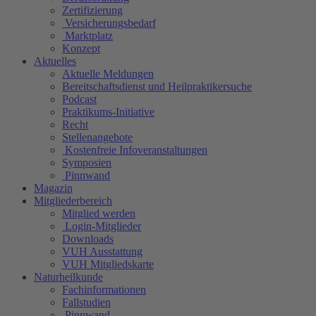
Zertifizierung
Versicherungsbedarf
Marktplatz
Konzept
Aktuelles
Aktuelle Meldungen
Bereitschaftsdienst und Heilpraktikersuche
Podcast
Praktikums-Initiative
Recht
Stellenangebote
Kostenfreie Infoveranstaltungen
Symposien
Pinnwand
Magazin
Mitgliederbereich
Mitglied werden
Login-Mitglieder
Downloads
VUH Ausstattung
VUH Mitgliedskarte
Naturheilkunde
Fachinformationen
Fallstudien
Pinnwand