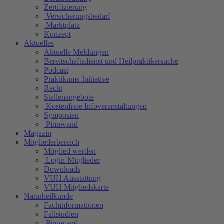
Zertifizierung
Versicherungsbedarf
Marktplatz
Konzept
Aktuelles
Aktuelle Meldungen
Bereitschaftsdienst und Heilpraktikersuche
Podcast
Praktikums-Initiative
Recht
Stellenangebote
Kostenfreie Infoveranstaltungen
Symposien
Pinnwand
Magazin
Mitgliederbereich
Mitglied werden
Login-Mitglieder
Downloads
VUH Ausstattung
VUH Mitgliedskarte
Naturheilkunde
Fachinformationen
Fallstudien
Pinnwand