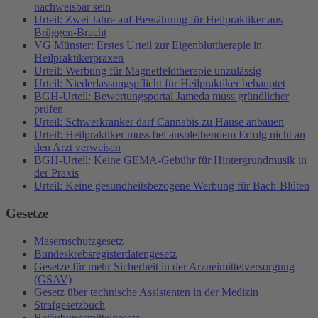
nachweisbar sein
Urteil: Zwei Jahre auf Bewährung für Heilpraktiker aus
Brüggen-Bracht
VG Münster: Erstes Urteil zur Eigenbluttherapie in
Heilpraktikerpraxen
Urteil: Werbung für Magnetfeldtherapie unzulässig
Urteil: Niederlassungspflicht für Heilpraktiker behauptet
BGH-Urteil: Bewertungsportal Jameda muss gründlicher
prüfen
Urteil: Schwerkranker darf Cannabis zu Hause anbauen
Urteil: Heilpraktiker muss bei ausbleibendem Erfolg nicht an
den Arzt verweisen
BGH-Urteil: Keine GEMA-Gebühr für Hintergrundmusik in
der Praxis
Urteil: Keine gesundheitsbezogene Werbung für Bach-Blüten
Gesetze
Masernschutzgesetz
Bundeskrebsregisterdatengesetz
Gesetze für mehr Sicherheit in der Arzneimittelversorgung
(GSAV)
Gesetz über technische Assistenten in der Medizin
Strafgesetzbuch
Betäubungsmittelgesetz