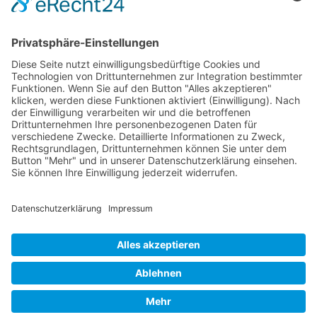
Impfpflicht gegen Masern, Fragen und Antworten
Infektionsschutzgesetz - Meldebögen der Bundesländer
Übersichtstabelle Meldepflichtiger Krankheiten und
Krankheitserreger
Verband Unabhängiger Heilpraktiker e.V.
Diese E-Mail-Adresse ist vor Spambots geschützt! Zur
Anzeige muss JavaScript eingeschaltet sein!
0261-1349 8000
Gördelinger Straße 47
Iduna-Haus, Ecke Neue Straße
38100 Braunschweig
Impressum
Datenschutzerklärung