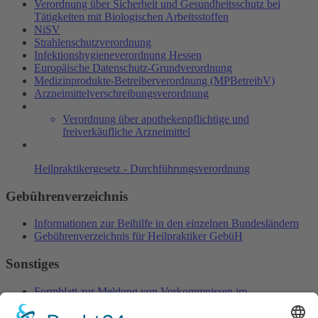
Verordnung über Sicherheit und Gesundheitsschutz bei
Tätigkeiten mit Biologischen Arbeitsstoffen
NiSV
Strahlenschutzverordnung
Infektionshygieneverordnung Hessen
Europäische Datenschutz-Grundverordnung
Medizinprodukte-Betreiberverordnung (MPBetreibV)
Arzneimittelverschreibungsverordnung
Verordnung über apothekenpflichtige und
freiverkäufliche Arzneimittel
Heilpraktikergesetz - Durchführungsverordnung
Gebührenverzeichnis
Informationen zur Beihilfe in den einzelnen Bundesländern
Gebührenverzeichnis für Heilpraktiker GebüH
Sonstiges
Formblatt zur Meldung von Vorkommnissen im
Zusammenhang mit Medizinprodukten
Paul-Ehrlich-Institut: Formulare zur Arzneitherapiesicherheit