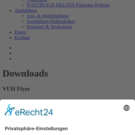
NATÜRLICH HELFEN Patienten-Podcast
Ausbildung
Aus- & Weiterbildung
Ausbildung Heilpraktiker
Seminare & Workshops
Foren
Kontakt
Downloads
VUH Flyer
VUH Flyer (PDF)
KOSTENLOSER ADOBE READER ZUM ÖFFNEN VON
PDF-DATEIEN