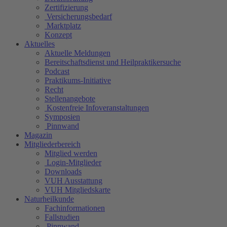
Zertifizierung
Versicherungsbedarf
Marktplatz
Konzept
Aktuelles
Aktuelle Meldungen
Bereitschaftsdienst und Heilpraktikersuche
Podcast
Praktikums-Initiative
Recht
Stellenangebote
Kostenfreie Infoveranstaltungen
Symposien
Pinnwand
Magazin
Mitgliederbereich
Mitglied werden
Login-Mitglieder
Downloads
VUH Ausstattung
VUH Mitgliedskarte
Naturheilkunde
Fachinformationen
Fallstudien
Pinnwand