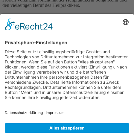
den vielseitigen Beruf des Heilpraktikers.
Verband Unabhängiger Heilpraktiker e.V.
Diese E-Mail-Adresse ist vor Spambots geschützt! Zur
Anzeige muss JavaScript eingeschaltet sein!
0261-1349 8000
Gördelinger Straße 47
Iduna-Haus, Ecke Neue Straße
38100 Braunschweig