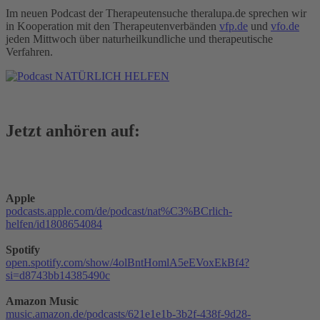
Im neuen Podcast der Therapeutensuche theralupa.de sprechen wir
in Kooperation mit den Therapeutenverbänden
vfp.de
und
vfo.de
jeden Mittwoch über naturheilkundliche und therapeutische
Verfahren.
Jetzt anhören auf:
Apple
podcasts.apple.com/de/podcast/nat%C3%BCrlich-
helfen/id1808654084
Spotify
open.spotify.com/show/4olBntHomlA5eEVoxEkBf4?
si=d8743bb14385490c
Amazon Music
music.amazon.de/podcasts/621e1e1b-3b2f-438f-9d28-