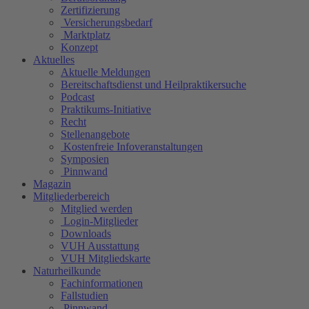
Zertifizierung
Versicherungsbedarf
Marktplatz
Konzept
Aktuelles
Aktuelle Meldungen
Bereitschaftsdienst und Heilpraktikersuche
Podcast
Praktikums-Initiative
Recht
Stellenangebote
Kostenfreie Infoveranstaltungen
Symposien
Pinnwand
Magazin
Mitgliederbereich
Mitglied werden
Login-Mitglieder
Downloads
VUH Ausstattung
VUH Mitgliedskarte
Naturheilkunde
Fachinformationen
Fallstudien
Pinnwand