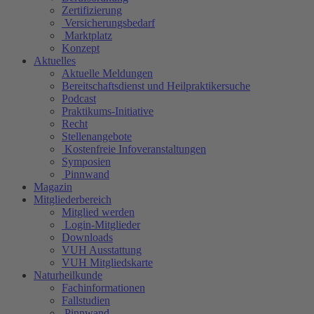
Zertifizierung
Versicherungsbedarf
Marktplatz
Konzept
Aktuelles
Aktuelle Meldungen
Bereitschaftsdienst und Heilpraktikersuche
Podcast
Praktikums-Initiative
Recht
Stellenangebote
Kostenfreie Infoveranstaltungen
Symposien
Pinnwand
Magazin
Mitgliederbereich
Mitglied werden
Login-Mitglieder
Downloads
VUH Ausstattung
VUH Mitgliedskarte
Naturheilkunde
Fachinformationen
Fallstudien
Pinnwand