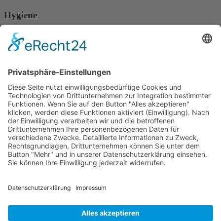
Hygiene
Zum Login
Datenschutz + Werbung
Zum Login
Verband Unabhängiger Heilpraktiker e.V.
Diese E-Mail-Adresse ist vor Spambots geschützt! Zur
Anzeige muss JavaScript eingeschaltet sein!
0261-1349 8000
Gördelinger Straße 47
Iduna-Haus, Ecke Neue Straße
38100 Braunschweig