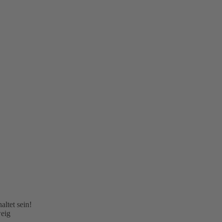
ltet sein!
weig