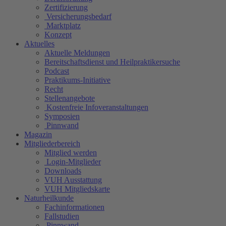
Zertifizierung
Versicherungsbedarf
Marktplatz
Konzept
Aktuelles
Aktuelle Meldungen
Bereitschaftsdienst und Heilpraktikersuche
Podcast
Praktikums-Initiative
Recht
Stellenangebote
Kostenfreie Infoveranstaltungen
Symposien
Pinnwand
Magazin
Mitgliederbereich
Mitglied werden
Login-Mitglieder
Downloads
VUH Ausstattung
VUH Mitgliedskarte
Naturheilkunde
Fachinformationen
Fallstudien
Pinnwand