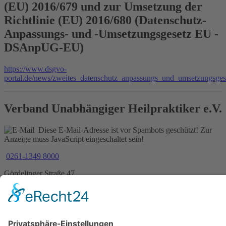
(EU) 2016/679 und zur Umsetzung der
Richtlinie (EU) 2016/680 (Datenschutz-
Anpassungs- und -Umsetzungsgesetz EU -
DSAnpUG-EU)
https://www.dsgvo-
portal.de/news/zweites_datenschutz_anpassungs_und_umsetzungsges
Verband Unabhängiger Heilpraktiker e.V.
Diese E-Mail-Adresse ist vor Spambots geschützt! Zur
Anzeige muss JavaScript eingeschaltet sein!
0261-1349 8000
Gördelinger Straße 47
Iduna-Haus, Ecke Neue Straße
38100 Braunschweig