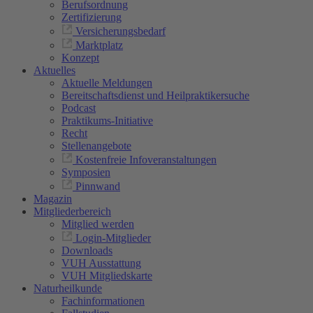
Berufsordnung
Zertifizierung
Versicherungsbedarf
Marktplatz
Konzept
Aktuelles
Aktuelle Meldungen
Bereitschaftsdienst und Heilpraktikersuche
Podcast
Praktikums-Initiative
Recht
Stellenangebote
Kostenfreie Infoveranstaltungen
Symposien
Pinnwand
Magazin
Mitgliederbereich
Mitglied werden
Login-Mitglieder
Downloads
VUH Ausstattung
VUH Mitgliedskarte
Naturheilkunde
Fachinformationen