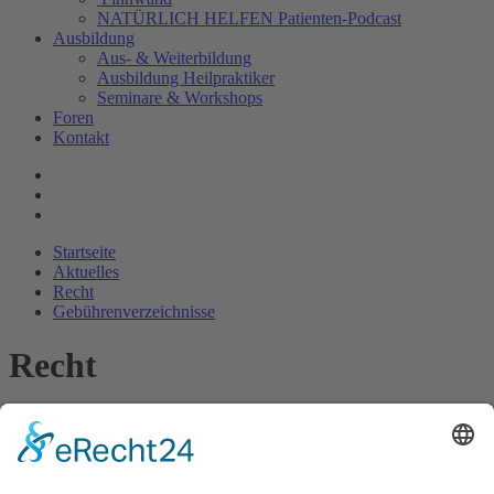
NATÜRLICH HELFEN Patienten-Podcast
Ausbildung
Aus- & Weiterbildung
Ausbildung Heilpraktiker
Seminare & Workshops
Foren
Kontakt
Startseite
Aktuelles
Recht
Gebührenverzeichnisse
Recht
Informationen zur Beihilfe in den
einzelnen Bundesländern