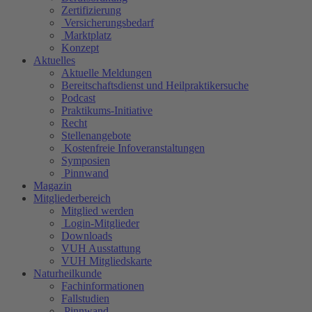
Zertifizierung
Versicherungsbedarf
Marktplatz
Konzept
Aktuelles
Aktuelle Meldungen
Bereitschaftsdienst und Heilpraktikersuche
Podcast
Praktikums-Initiative
Recht
Stellenangebote
Kostenfreie Infoveranstaltungen
Symposien
Pinnwand
Magazin
Mitgliederbereich
Mitglied werden
Login-Mitglieder
Downloads
VUH Ausstattung
VUH Mitgliedskarte
Naturheilkunde
Fachinformationen
Fallstudien
Pinnwand