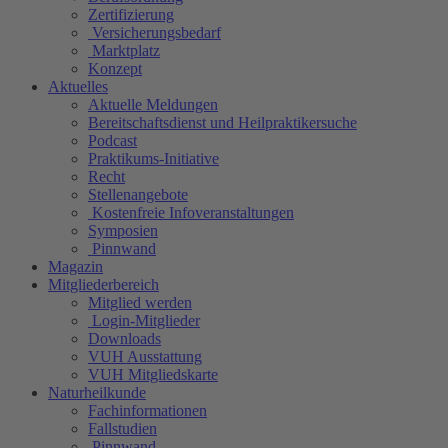
Zertifizierung
Versicherungsbedarf
Marktplatz
Konzept
Aktuelles
Aktuelle Meldungen
Bereitschaftsdienst und Heilpraktikersuche
Podcast
Praktikums-Initiative
Recht
Stellenangebote
Kostenfreie Infoveranstaltungen
Symposien
Pinnwand
Magazin
Mitgliederbereich
Mitglied werden
Login-Mitglieder
Downloads
VUH Ausstattung
VUH Mitgliedskarte
Naturheilkunde
Fachinformationen
Fallstudien
Pinnwand