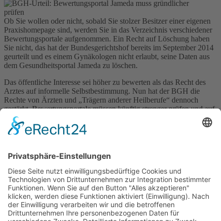
Ob Sie wollen oder nicht, sobald Sie stolzer Besitzer einer eigenen
Praxishomepage sind, werden Sie in das Verzeichnis verschiedener
Bewertungsportale aufgenommen. Ein Recht auf Löschung haben
Sie nicht, das hat der Bundesgerichtshof bereits im September 2014
geurteilt und es einem Gynäkologen nicht erlaubt, seine Daten aus
dem Gesundheitsportal Jameda zu löschen.
Das öffentliche Interesse sei höher zu bewerten als das Recht des
Arztes auf informelle Selbstbestimmung. Nun hat der BGH die
Rechte von Ärzten und „Trägern anderer Heilberufe“ dennoch
gestärkt. Bewertungsportale müssen künftig strenger prüfen und auf
Verlangen konkrete Nachweise vorlegen, ob ein Nutzer tatsächlich
beim bewerteten Arzt in der Praxis war oder nicht.
Pressemitteilung des Bundesgerichtshofs:
http://goo.gl/xXdA0e
< Zurück
Verband Unabhängiger Heilpraktiker e.V.
Diese E-Mail-Adresse ist vor Spambots geschützt! Zur
Anzeige muss JavaScript eingeschaltet sein!