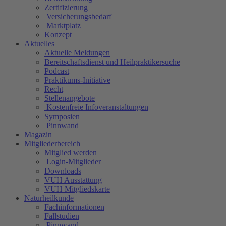
Zertifizierung
Versicherungsbedarf
Marktplatz
Konzept
Aktuelles
Aktuelle Meldungen
Bereitschaftsdienst und Heilpraktikersuche
Podcast
Praktikums-Initiative
Recht
Stellenangebote
Kostenfreie Infoveranstaltungen
Symposien
Pinnwand
Magazin
Mitgliederbereich
Mitglied werden
Login-Mitglieder
Downloads
VUH Ausstattung
VUH Mitgliedskarte
Naturheilkunde
Fachinformationen
Fallstudien
Pinnwand