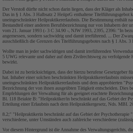
Der Verstoß dürfte nicht schon darin liegen, dass der Kläger als Inh
Das in § 1 Abs. 3 Halbsatz 2 HeiiprG enthaltene Titelführungsgebot k
uneingeschränkter Heilpraktikererlaubnis. Die Bestimmung enthält n
Bestandteil einer anderen Berufsbezeichnung nur von Inhabern der un
vom 21. Januar 1993 (- 3 C 34.90 -, NJW 1993, 2395, 2396: "In bezug 
angemessen, sondern sachwidrig und damit irreführend. ... Der Zwang
ausschließlich die Grenzen des Titelführungsgebotes nach § 1 Abs. 3
Wollte man in jeder sachwidrigen und damit irreführenden Verwendun
5 UWG relevante und daher auf dem Zivilrechtsweg zu verfolgende Ha
bewirkt.
Dabei ist zu berücksichtigen, dass der hierzu berufene Gesetzgeber f
hat. Inhaber einer solchen beschränkten Heilpraktikererlaubnis müsse
uneingeschränkten Heilpraktikererlaubnis und dem approbierten "Psy
Bezeichnung der von ihnen ausgeübten Tätigkeit entscheiden. Dies bed
Empfehlungen der Verwaltung für als geeignet erachtete Bezeichnung
Bl. 118 Beiakte B: "Heilpraktiker/in beschränkt auf das Gebiet der P
Erteilung einer Erlaubnis nach dem Heilpraktikergesetz, Nds. MBI. 20
8.2;" "Heilpraktikerin beschränkt auf das Gebiet der Psychotherapie 
verschiedene, unter Umständen auch zahlreiche verschiedene (zulässi
Vor diesem Hintergrund ist die Annahme des Verwaltungsgerichts, di