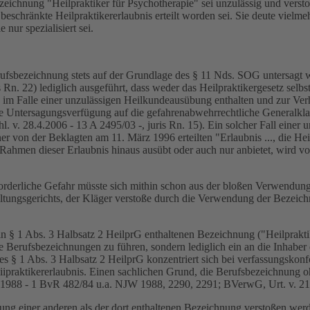
eichnung "Heilpraktiker für Psychotherapie" sei unzulässig und verst
beschränkte Heilpraktikererlaubnis erteilt worden sei. Sie deute vielme
nur spezialisiert sei.
Berufsbezeichnung stets auf der Grundlage des § 11 Nds. SOG untersagt
 Rn. 22) lediglich ausgeführt, dass weder das Heilpraktikergesetz sel
 im Falle einer unzulässigen Heilkundeausübung enthalten und zur Ve
 Untersagungsverfügung auf die gefahrenabwehrrechtliche Generalklau
v. 28.4.2006 - 13 A 2495/03 -, juris Rn. 15). Ein solcher Fall einer
einer von der Beklagten am 11. März 1996 erteilten "Erlaubnis ..., die 
 Rahmen dieser Erlaubnis hinaus ausübt oder auch nur anbietet, wird
orderliche Gefahr müsste sich mithin schon aus der bloßen Verwendung
ltungsgerichts, der Kläger verstoße durch die Verwendung der Bezeich
r in § 1 Abs. 3 Halbsatz 2 HeilprG enthaltenen Bezeichnung ("Heilpra
Berufsbezeichnungen zu führen, sondern lediglich ein an die Inhaber e
es § 1 Abs. 3 Halbsatz 2 HeilprG konzentriert sich bei verfassungskon
iipraktikererlaubnis. Einen sachlichen Grund, die Berufsbezeichnung 
.5.1988 - 1 BvR 482/84 u.a. NJW 1988, 2290, 2291; BVerwG, Urt. v. 2
 einer anderen als der dort enthaltenen Bezeichnung verstoßen werden k