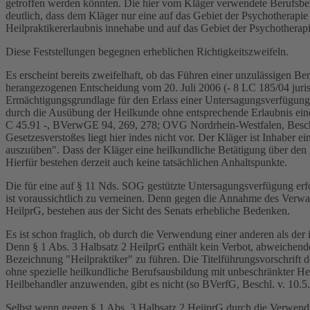
getroffen werden könnten. Die hier vom Kläger verwendete Berufsbez
deutlich, dass dem Kläger nur eine auf das Gebiet der Psychotherapie 
Heilpraktikererlaubnis innehabe und auf das Gebiet der Psychotherapie 
Diese Feststellungen begegnen erheblichen Richtigkeitszweifeln.
Es erscheint bereits zweifelhaft, ob das Führen einer unzulässigen 
herangezogenen Entscheidung vom 20. Juli 2006 (- 8 LC 185/04 juris
Ermächtigungsgrundlage für den Erlass einer Untersagungsverfügung
durch die Ausübung der Heilkunde ohne entsprechende Erlaubnis eine
C 45.91 -, BVerwGE 94, 269, 278; OVG Nordrhein-Westfalen, Beschl. 
Gesetzesverstoßes liegt hier indes nicht vor. Der Kläger ist Inhaber 
auszuüben". Dass der Kläger eine heilkundliche Betätigung über den
Hierfür bestehen derzeit auch keine tatsächlichen Anhaltspunkte.
Die für eine auf § 11 Nds. SOG gestützte Untersagungsverfügung erf
ist voraussichtlich zu verneinen. Denn gegen die Annahme des Verwa
HeilprG, bestehen aus der Sicht des Senats erhebliche Bedenken.
Es ist schon fraglich, ob durch die Verwendung einer anderen als de
Denn § 1 Abs. 3 Halbsatz 2 HeilprG enthält kein Verbot, abweichende 
Bezeichnung "Heilpraktiker" zu führen. Die Titelführungsvorschrift d
ohne spezielle heilkundliche Berufsausbildung mit unbeschränkter He
Heilbehandler anzuwenden, gibt es nicht (so BVerfG, Beschl. v. 10
Selbst wenn gegen § 1 Abs. 3 Halbsatz 2 HeiiprG durch die Verwendung