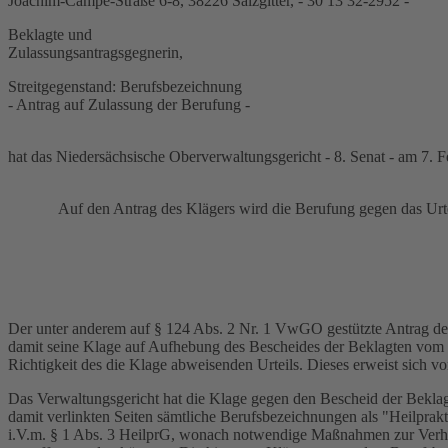
Joachim-Campe-Straße 6-8, 38226 Salzgitter, - 30 13 32-2952 -
Beklagte und
Zulassungsantragsgegnerin,
Streitgegenstand: Berufsbezeichnung
- Antrag auf Zulassung der Berufung -
hat das Niedersächsische Oberverwaltungsgericht - 8. Senat - am 7. 
Auf den Antrag des Klägers wird die Berufung gegen das Urt
Der unter anderem auf § 124 Abs. 2 Nr. 1 VwGO gestützte Antrag de
damit seine Klage auf Aufhebung des Bescheides der Beklagten vom 
Richtigkeit des die Klage abweisenden Urteils. Dieses erweist sich vo
Das Verwaltungsgericht hat die Klage gegen den Bescheid der Bekla
damit verlinkten Seiten sämtliche Berufsbezeichnungen als "Heilprak
i.V.m. § 1 Abs. 3 HeilprG, wonach notwendige Maßnahmen zur Verhin