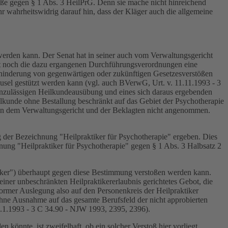
oße gegen § 1 Abs. 3 HeilPrG. Denn sie mache nicht hinreichend
hr wahrheitswidrig darauf hin, dass der Kläger auch die allgemeine
 werden kann. Der Senat hat in seiner auch vom Verwaltungsgericht
bst noch die dazu ergangenen Durchführungsverordnungen eine
rhinderung von gegenwärtigen oder zukünftigen Gesetzesverstößen
sel gestützt werden kann (vgl. auch BVerwG, Urt. v. 11.11.1993 - 3
 unzulässigen Heilkundeausübung und eines sich daraus ergebenden
Heilkunde ohne Bestallung beschränkt auf das Gebiet der Psychotherapie
 von dem Verwaltungsgericht und der Beklagten nicht angenommen.
 der Bezeichnung "Heilpraktiker für Psychotherapie" ergeben. Dies
nung "Heilpraktiker für Psychotherapie" gegen § 1 Abs. 3 Halbsatz 2
ktiker") überhaupt gegen diese Bestimmung verstoßen werden kann.
iner unbeschränkten Heilpraktikererlaubnis gerichtetes Gebot, die
former Auslegung also auf den Personenkreis der Heilpraktiker
ohne Ausnahme auf das gesamte Berufsfeld der nicht approbierten
1.1.1993 - 3 C 34.90 - NJW 1993, 2395, 2396).
önnte, ist zweifelhaft, ob ein solcher Verstoß hier vorliegt.