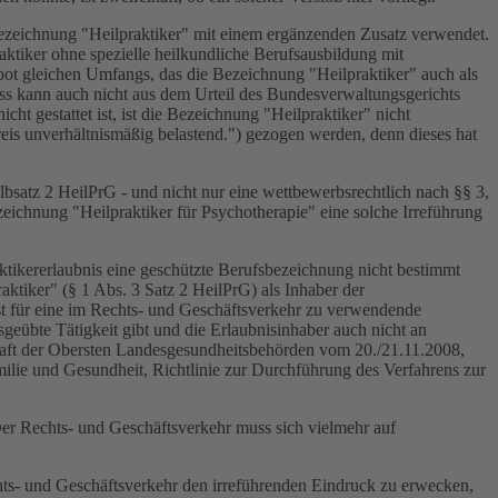
fsbezeichnung "Heilpraktiker" mit einem ergänzenden Zusatz verwendet.
aktiker ohne spezielle heilkundliche Berufsausbildung mit
bot gleichen Umfangs, das die Bezeichnung "Heilpraktiker" auch als
uss kann auch nicht aus dem Urteil des Bundesverwaltungsgerichts
t gestattet ist, ist die Bezeichnung "Heilpraktiker" nicht
eis unverhältnismäßig belastend.") gezogen werden, denn dieses hat
satz 2 HeilPrG - und nicht nur eine wettbewerbsrechtlich nach §§ 3,
ichnung "Heilpraktiker für Psychotherapie" eine solche Irreführung
aktikererlaubnis eine geschützte Berufsbezeichnung nicht bestimmt
ktiker" (§ 1 Abs. 3 Satz 2 HeilPrG) als Inhaber der
st für eine im Rechts- und Geschäftsverkehr zu verwendende
sgeübte Tätigkeit gibt und die Erlaubnisinhaber auch nicht an
chaft der Obersten Landesgesundheitsbehörden vom 20./21.11.2008,
milie und Gesundheit, Richtlinie zur Durchführung des Verfahrens zur
 Der Rechts- und Geschäftsverkehr muss sich vielmehr auf
hts- und Geschäftsverkehr den irreführenden Eindruck zu erwecken,