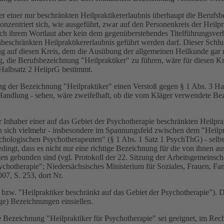
aber einer nur beschränkten Heilpraktikererlaubnis überhaupt die Beru
onzentriert sich, wie ausgeführt, zwar auf den Personenkreis der Heilpr
ach ihrem Wortlaut aber kein dem gegenüberstehendes Titelführungsver
beschränkten Heilpraktikererlaubnis geführt werden darf. Dieser Schl
auf diesen Kreis, dem die Ausübung der allgemeinen Heilkunde gar nich
, die Berufsbezeichnung "Heilpraktiker" zu führen, wäre für diesen Kr
 Halbsatz 2 HeiiprG bestimmt.
g der Bezeichnung "Heilpraktiker" einen Verstoß gegen § 1 Abs. 3 Halb
ndlung - sehen, wäre zweifelhaft, ob die vom Kläger verwendete Beze
ür Inhaber einer auf das Gebiet der Psychotherapie beschränkten Heilpr
n sich vielmehr - insbesondere im Spannungsfeld zwischen dem "Heilpra
chologischen Psychotherapeuten" (§ 1 Abs. 1 Satz 1 PsychThG) - selb
ingt, dass es nicht nur eine richtige Bezeichnung für die von ihnen au
en gebunden sind (vgl. Protokoll der 22. Sitzung der Arbeitsgemeins
sychotherapie"; Niedersächsisches Ministerium für Soziales, Frauen, Fa
07, S. 253, dort Nr.
" bzw. "Heilpraktiker beschränkt auf das Gebiet der Psychotherapie").
ge) Bezeichnungen einsiellen.
e Bezeichnung "Heilpraktiker für Psychotherapie" sei geeignet, im Rec