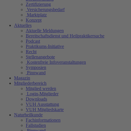
Zertifizierung
Versicherungsbedarf
Marktplatz
Konzept
Aktuelles
Aktuelle Meldungen
Bereitschaftsdienst und Heilpraktikersuche
Podcast
Praktikums-Initiative
Recht
Stellenangebote
Kostenfreie Infoveranstaltungen
Symposien
Pinnwand
Magazin
Mitgliederbereich
Mitglied werden
Login-Mitglieder
Downloads
VUH Ausstattung
VUH Mitgliedskarte
Naturheilkunde
Fachinformationen
Fallstudien
Pinnwand