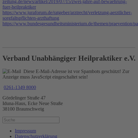
zeitung.de/news/artikel/2019/07/15/zwei-jahre-auf-bewaehrung-
fuer-heilpraktiker
https://www.juraforum.de/ratgeber/arztrecht/verletzung-aerztlicher-
sorgfaltspflichten-arzthaftung
https://www.bundesgesundheitsministerium.de/themen/praevention/pat
Verband Unabhängiger Heilpraktiker e.V.
Diese E-Mail-Adresse ist vor Spambots geschützt! Zur
Anzeige muss JavaScript eingeschaltet sein!
0261-1349 8000
Gördelinger Straße 47
Iduna-Haus, Ecke Neue Straße
38100 Braunschweig
Impressum
Datenschutzerklärung