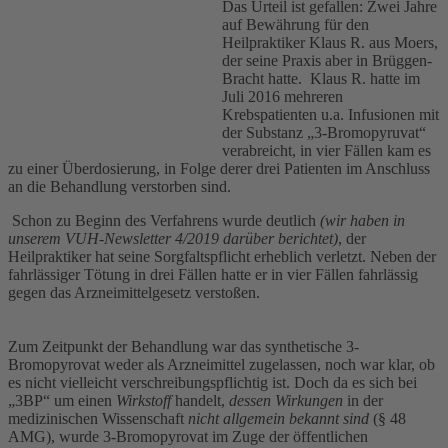
Das Urteil ist gefallen: Zwei Jahre
auf Bewährung für den
Heilpraktiker Klaus R. aus Moers,
der seine Praxis aber in Brüggen-
Bracht hatte. Klaus R. hatte im
Juli 2016 mehreren
Krebspatienten u.a. Infusionen mit
der Substanz „3-Bromopyruvat“
verabreicht, in vier Fällen kam es
zu einer Überdosierung, in Folge derer drei Patienten im Anschluss
an die Behandlung verstorben sind.
Schon zu Beginn des Verfahrens wurde deutlich
(wir haben in
unserem VUH-Newsletter 4/2019 darüber berichtet)
, der
Heilpraktiker hat seine Sorgfaltspflicht erheblich verletzt. Neben der
fahrlässiger Tötung in drei Fällen hatte er in vier Fällen fahrlässig
gegen das Arzneimittelgesetz verstoßen.
Zum Zeitpunkt der Behandlung war das synthetische 3-
Bromopyrovat weder als Arzneimittel zugelassen, noch war klar, ob
es nicht vielleicht verschreibungspflichtig ist. Doch da es sich bei
„3BP“ um einen
Wirkstoff
handelt,
dessen
Wirkungen
in der
medizinischen Wissenschaft
nicht allgemein bekannt
sind
(§ 48
AMG), wurde 3-Bromopyrovat im Zuge der öffentlichen