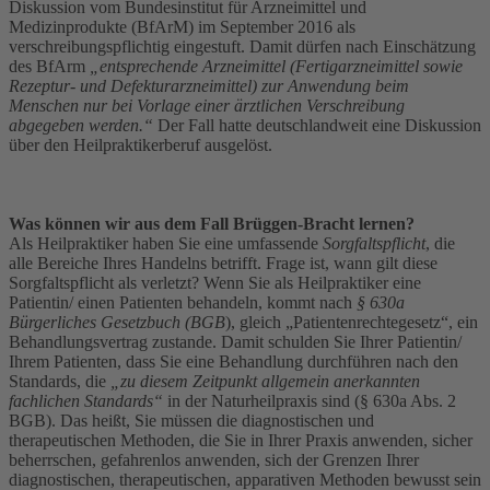
Diskussion vom Bundesinstitut für Arzneimittel und
Medizinprodukte (BfArM) im September 2016 als
verschreibungspflichtig eingestuft. Damit dürfen nach Einschätzung
des BfArm
„entsprechende Arzneimittel (Fertigarzneimittel sowie
Rezeptur- und Defekturarzneimittel) zur Anwendung beim
Menschen nur bei Vorlage einer ärztlichen Verschreibung
abgegeben werden.“
Der Fall hatte deutschlandweit eine Diskussion
über den Heilpraktikerberuf ausgelöst.
Was können wir aus dem Fall Brüggen-Bracht lernen?
Als Heilpraktiker haben Sie eine umfassende
Sorgfaltspflicht
, die
alle Bereiche Ihres Handelns betrifft. Frage ist, wann gilt diese
Sorgfaltspflicht als verletzt? Wenn Sie als Heilpraktiker eine
Patientin/ einen Patienten behandeln, kommt nach
§ 630a
Bürgerliches Gesetzbuch (BGB
), gleich „Patientenrechtegesetz“, ein
Behandlungsvertrag zustande. Damit schulden Sie Ihrer Patientin/
Ihrem Patienten, dass Sie eine Behandlung durchführen nach den
Standards, die
„zu diesem Zeitpunkt allgemein anerkannten
fachlichen Standards“
in der Naturheilpraxis sind (§ 630a Abs. 2
BGB). Das heißt, Sie müssen die diagnostischen und
therapeutischen Methoden, die Sie in Ihrer Praxis anwenden, sicher
beherrschen, gefahrenlos anwenden, sich der Grenzen Ihrer
diagnostischen, therapeutischen, apparativen Methoden bewusst sein