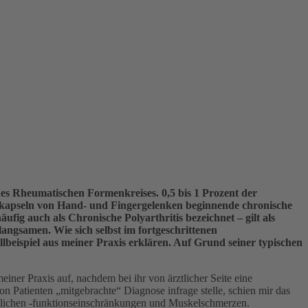
des Rheumatischen Formenkreises. 0,5 bis 1 Prozent der
nkkapseln von Hand- und Fingergelenken beginnende chronische
äufig auch als Chronische Polyarthritis bezeichnet – gilt als
angsamen. Wie sich selbst im fortgeschrittenen
lbeispiel aus meiner Praxis erklären. Auf Grund seiner typischen
einer Praxis auf, nachdem bei ihr von ärztlicher Seite eine
n Patienten „mitgebrachte“ Diagnose infrage stelle, schien mir das
eutlichen -funktionseinschränkungen und Muskelschmerzen.