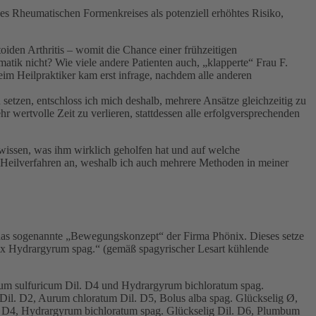
es Rheumatischen Formenkreises als potenziell erhöhtes Risiko,
iden Arthritis – womit die Chance einer frühzeitigen
tik nicht? Wie viele andere Patienten auch, „klapperte“ Frau F.
im Heilpraktiker kam erst infrage, nachdem alle anderen
tzen, entschloss ich mich deshalb, mehrere Ansätze gleichzeitig zu
ertvolle Zeit zu verlieren, stattdessen alle erfolgversprechenden
 wissen, was ihm wirklich geholfen hat und auf welche
s Heilverfahren an, weshalb ich auch mehrere Methoden in meiner
 das sogenannte „Bewegungskonzept“ der Firma Phönix. Dieses setze
nix Hydrargyrum spag.“ (gemäß spagyrischer Lesart kühlende
prum sulfuricum Dil. D4 und Hydrargyrum bichloratum spag.
g Dil. D2, Aurum chloratum Dil. D5, Bolus alba spag. Glückselig Ø,
Dil. D4, Hydrargyrum bichloratum spag. Glückselig Dil. D6, Plumbum