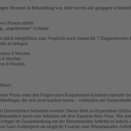
inigen Monaten in Behandlung war, hatte bereits alle gängigen schulmed
es Protein erhöht
g, „angefressene“ Gelenke
t (mich inbegriffen), zum Vergleich noch einmal die 7 Diagnostischen
tis zu belegen:
destens 6 Wochen
ns 6 Wochen
tens 6 Wochen
htbar)
 meiner Praxis unter den Folgen eines Karpaltunnel-Syndrom (operativ 
ittelfinger, die sich nicht knicken lassen – verbunden mit Daumenball
chen Drüsenfiebers behandelt worden: Dieses führt zu Hyperplasie (Zel
ekanntlich durch eine Infektion mit dem Eppstein-Barr-Virus. Wie jeder
ichtiger im Zusammenhang mit der Rheumatoiden Arthritis ist jedoch, das
on Auto-Antikörpern als mögliche Ursache einer Rheumatoiden Arthritis