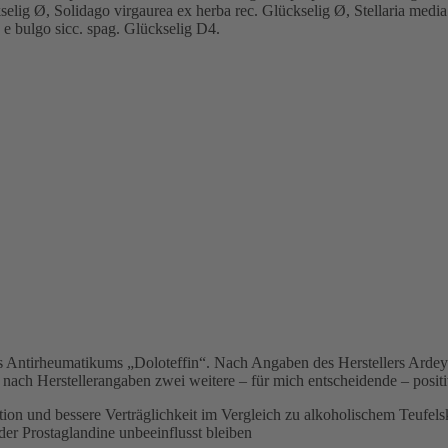
selig Ø, Solidago virgaurea ex herba rec. Glückselig Ø, Stellaria medi
 e bulgo sicc. spag. Glückselig D4.
des Antirheumatikums „Doloteffin“. Nach Angaben des Herstellers Ard
 nach Herstellerangaben zwei weitere – für mich entscheidende – posit
tion und bessere Verträglichkeit im Vergleich zu alkoholischem Teufels
er Prostaglandine unbeeinflusst bleiben