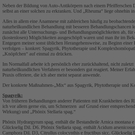
Neben der Bildung von Auto-Antikörpern nach einem Pfeifferschen Dr
selbst an einer solchen zu erkranken. Und „Rheuma“ liege ohnehin in d
Alles in allem eine Anamnese mit zahlreichen häufig zu beobachtend
naturheilkundlichen Behandlung mit besseren Behandlungschancen leid
zunächst alle Untersuchungs- und Behandlungsmöglichkeiten ab, für 
(kostenlosen) Möglichkeiten ausgeschöpft waren und man ihr im Bekann
Entgegen meiner sonst üblichen Herangehensweise, zu Beginn einer B
verfolgen – konkret: Spagyrik, Phytotherapie und Komplexhomöopathie
„Knöpfchen“ auf einmal zu drücken.
Im Normalfall arbeite ich persönlich eher zurückhaltend, nicht zulet
naturheilkundlichen Verfahren er besonders gut reagiert. Meiner Erf
Praxis offeriere, die ich aber meist separat anwende.
Der konkrete Maßnahmen-„Mix“ aus Spagyrik, Phytotherapie und Komp
Spagyrik:
Von früheren Behandlungen anderer Patienten mit Krankheiten des R
ich vor allem gerne ein, um Schmerzen auf Grund einer entsprechen
Wirkung) und „Phönix Stellaria spag.“
Phönix Hydrargyrum spag. enthält die Bestandteile Arnica montana e
Glückselig Dil. D6. Phönix Stellaria spag. enthält Acidum arsenicosu
Camphora Dil. D3, Citrullus colocynthis e fructibus sicc. Glückseli