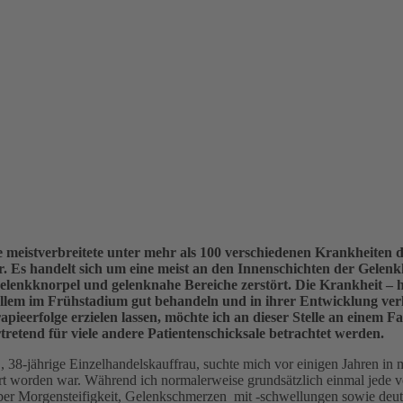
ie meistverbreitete unter mehr als 100 verschiedenen Krankheiten 
r. Es handelt sich um eine meist an den Innenschichten der Gele
Gelenkknorpel und gelenknahe Bereiche zerstört
. Die Krankheit – h
r allem im Frühstadium gut behandeln und in ihrer Entwicklung verl
eerfolge erzielen lassen, möchte ich an dieser Stelle an einem Fal
tretend für viele andere Patientenschicksale betrachtet werden.
., 38-jährige Einzelhandelskauffrau, suchte mich vor einigen Jahren in m
rt worden war. Während ich normalerweise grundsätzlich einmal jede vo
rem über Morgensteifigkeit, Gelenkschmerzen mit -schwellungen sowie d