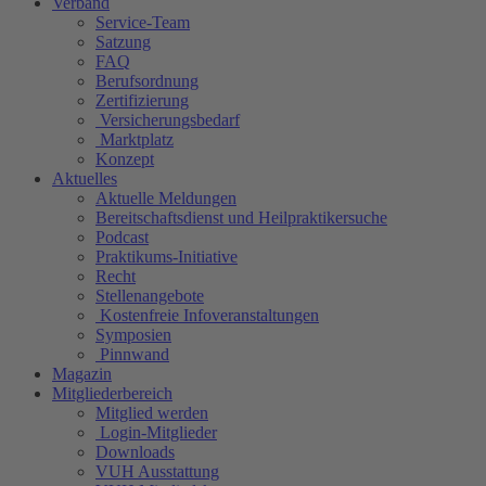
Verband
Service-Team
Satzung
FAQ
Berufsordnung
Zertifizierung
Versicherungsbedarf
Marktplatz
Konzept
Aktuelles
Aktuelle Meldungen
Bereitschaftsdienst und Heilpraktikersuche
Podcast
Praktikums-Initiative
Recht
Stellenangebote
Kostenfreie Infoveranstaltungen
Symposien
Pinnwand
Magazin
Mitgliederbereich
Mitglied werden
Login-Mitglieder
Downloads
VUH Ausstattung