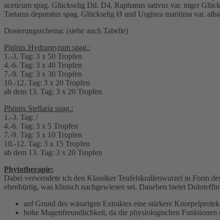
aceticum spag. Glückselig Dil. D4, Raphanus sativus var. niger Glück
Tartarus depuratus spag. Glückselig Ø und Urginea maritima var. alba
Dosierungsschema: (siehe auch Tabelle)
Phönix Hydrargyrum spag.:
1.-3. Tag: 3 x 50 Tropfen
4.-6. Tag: 3 x 40 Tropfen
7.-9. Tag: 3 x 30 Tropfen
10.-12. Tag: 3 x 20 Tropfen
ab dem 13. Tag: 3 x 20 Tropfen
Phönix Stellaria spag.:
1.-3. Tag: /
4.-6. Tag: 3 x 5 Tropfen
7.-9. Tag: 3 x 10 Tropfen
10.-12. Tag: 3 x 15 Tropfen
ab dem 13. Tag: 3 x 20 Tropfen
Phytotherapie:
Dabei verwendete ich den Klassiker Teufelskrallenwurzel in Form 
ebenbürtig, was klinisch nachgewiesen sei. Daneben bietet Doloteffin
auf Grund des wässrigen Extraktes eine stärkere Knorpelprotek
hohe Magenfreundlichkeit, da die physiologischen Funktionen d