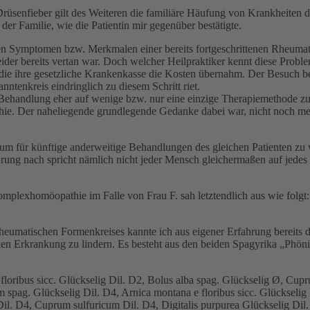
üsenfieber gilt des Weiteren die familiäre Häufung von Krankheiten d
er Familie, wie die Patientin mir gegenüber bestätigte.
en Symptomen bzw. Merkmalen einer bereits fortgeschrittenen Rheumato
er bereits vertan war. Doch welcher Heilpraktiker kennt diese Problema
die ihre gesetzliche Krankenkasse die Kosten übernahm. Der Besuch be
tenkreis eindringlich zu diesem Schritt riet.
ehandlung eher auf wenige bzw. nur eine einzige Therapiemethode zu se
. Der naheliegende grundlegende Gedanke dabei war, nicht noch mehr w
zt um für künftige anderweitige Behandlungen des gleichen Patienten zu
ahrung nach spricht nämlich nicht jeder Mensch gleichermaßen auf jede
lexhomöopathie im Falle von Frau F. sah letztendlich aus wie folgt:
heumatischen Formenkreises kannte ich aus eigener Erfahrung bereits
den Erkrankung zu lindern. Es besteht aus den beiden Spagyrika „Phö
 floribus sicc. Glückselig Dil. D2, Bolus alba spag. Glückselig Ø, Cu
m spag. Glückselig Dil. D4, Arnica montana e floribus sicc. Glückseli
g Dil. D4, Cuprum sulfuricum Dil. D4, Digitalis purpurea Glückselig 