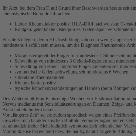
Ihr Arzt, bei dem Frau F. auf Grund ihrer Beschwerden bereits seit e
leidenstypische Befunde erbrachten:
Labor: Rheumafaktor positiv, HLA-DR4 nachweisbar, C-reaktiv
Röntgen: gelenknahe Osteoporose, Gelenkspalt-Verschmälerun
Für die Kollegen, deren HP-Ausbildung schon ein wenig länger her is
mindestens 4 erfüllt sein müssen, um die Diagnose Rheumatoide Arthri
Morgensteifigkeit der Finger für mindestens 1 Stunde seit min
Schwellung von mindestens 3 Gelenk-Regionen seit mindeste
Schwellung von Hand- und/oder Finger-Gelenken seit mindes
symmetrische Gelenkschwellung seit mindestens 6 Wochen
subkutane Rheumaknoten
Rheumafaktor positiv
typische Knochenveränderungen an Händen (beim Röntgen sic
Des Weiteren litt Frau F. bis einige Wochen vor Erstkonsultation in
Nervus medianus mit Sensibilitätsstörungen an Daumen, Zeige- und M
Ausschütteln lindern lassen.
Vor „längerer Zeit“ sei sie zudem sporadisch wegen eines Pfeiffers
Gewebes mit charakteristischen Blutbild-Veränderungen und entsteht b
schulmedizinischer Sicht lediglich symptomatisch behandelbar. Viel w
Mononukleose bezeichnet) bzw. die häufig darauf folgende Bildung v