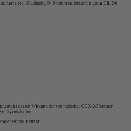
a ex herba rec. Glückselig Ø, Stibium sulfuratum nigrum Dil. D8,
eypharm ist dessen Wirkung der synthetischer COX-2-Hemmer
ive Eigenschaften:
krallenwurzel-Extrakt