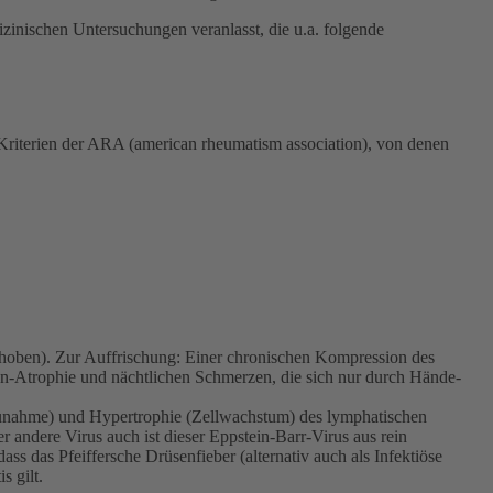
izinischen Untersuchungen veranlasst, die u.a. folgende
 Kriterien der ARA (american rheumatism association), von denen
behoben). Zur Auffrischung: Einer chronischen Kompression des
en-Atrophie und nächtlichen Schmerzen, die sich nur durch Hände-
lzunahme) und Hypertrophie (Zellwachstum) des lymphatischen
 andere Virus auch ist dieser Eppstein-Barr-Virus aus rein
s das Pfeiffersche Drüsenfieber (alternativ auch als Infektiöse
 gilt.