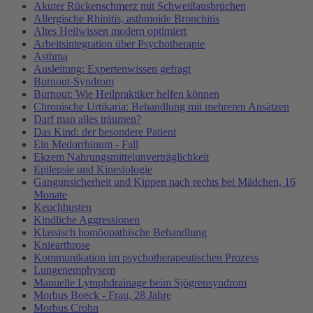
Akuter Rückenschmerz mit Schweißausbrüchen
Allergische Rhinitis, asthmoide Bronchitis
Altes Heilwissen modern optimiert
Arbeitsintegration über Psychotherapie
Asthma
Ausleitung: Expertenwissen gefragt
Burnout-Syndrom
Burnout: Wie Heilpraktiker helfen können
Chronische Urtikaria: Behandlung mit mehreren Ansätzen
Darf man alles träumen?
Das Kind: der besondere Patient
Ein Medorrhinum - Fall
Ekzem Nahrungsmittelunverträglichkeit
Epilepsie und Kinesiologie
Gangunsicherheit und Kippen nach rechts bei Mädchen, 16
Monate
Keuchhusten
Kindliche Aggressionen
Klassisch homöopathische Behandlung
Kniearthrose
Kommunikation im psychotherapeutischen Prozess
Lungenemphysem
Manuelle Lymphdrainage beim Sjögrensyndrom
Morbus Boeck - Frau, 28 Jahre
Morbus Crohn