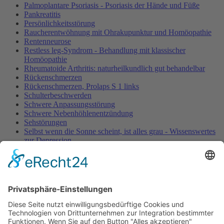
Palmoplantare Psoriasis - Psoriasis der Hände und Füße
Pankreatitis
Persönlichkeitsstörung
Raucherentwöhnung mit Ohrakupunktur und Homöopathie
Rentenneurose
Restless leg-Syndrom - Behandlung mit klassischer
Homöopathie
Rheumatoide Arthritis: naturheilkundlich gut behandelbar
Rückenschmerzen
Rückenschmerzen, Prolaps S 1 links
Schulterbeschwerden
Schwere Anpassungsstörung
Schwere Nebenhöhlenentzündung
Sehstörungen
Selbst wenn die Sonne scheint, ist alles grau - Wissenswertes
zur Depression
Senioren: Lebensqualität und Prophylaxe im Fokus
Tendovaginitis stenosans
Tennisellenbogen
Therapiepraxis Balance'Concept (2014)
Vertigo - Schwindel nach HWS-Manipulation
Viel zu Fett