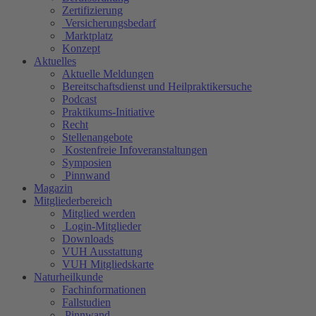
Zertifizierung
Versicherungsbedarf
Marktplatz
Konzept
Aktuelles
Aktuelle Meldungen
Bereitschaftsdienst und Heilpraktikersuche
Podcast
Praktikums-Initiative
Recht
Stellenangebote
Kostenfreie Infoveranstaltungen
Symposien
Pinnwand
Magazin
Mitgliederbereich
Mitglied werden
Login-Mitglieder
Downloads
VUH Ausstattung
VUH Mitgliedskarte
Naturheilkunde
Fachinformationen
Fallstudien
Pinnwand