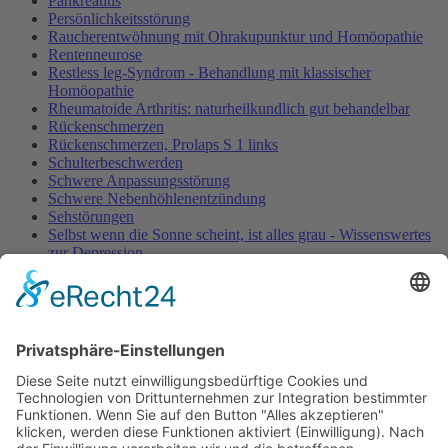
Pankreatitis
Persönlichkeitsstörung
Raucherentwöhnung mit Ohrakupunktur und Homöopathie
Rentenneurose
Restless leg-Syndrom - Behandlung mit klassischer
Homöopathie
Rheumatoide Arthritis: naturheilkundlich gut behandelbar
Rückenschmerzen
Rückenschmerzen, Prolaps S 1 links
Schulterbeschwerden
Schwere Anpassungsstörung
Schwere Nebenhöhlenentzündung
Sehstörungen
Selbst wenn die Sonne scheint, ist alles grau - Wissenswertes
zur Depression
Senioren: Lebensqualität und Prophylaxe im Fokus
Tendovaginitis stenosans
Tennisellenbogen
Therapiepraxis Balance'Concept (2014)
Vertigo - Schwindel nach HWS-Manipulation
Viel zu Fett
Verband Unabhängiger Heilpraktiker e.V.