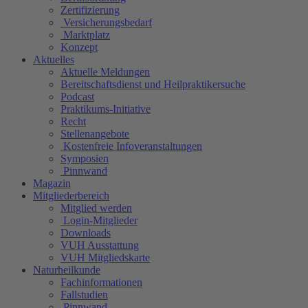
Zertifizierung
Versicherungsbedarf
Marktplatz
Konzept
Aktuelles
Aktuelle Meldungen
Bereitschaftsdienst und Heilpraktikersuche
Podcast
Praktikums-Initiative
Recht
Stellenangebote
Kostenfreie Infoveranstaltungen
Symposien
Pinnwand
Magazin
Mitgliederbereich
Mitglied werden
Login-Mitglieder
Downloads
VUH Ausstattung
VUH Mitgliedskarte
Naturheilkunde
Fachinformationen
Fallstudien
Pinnwand