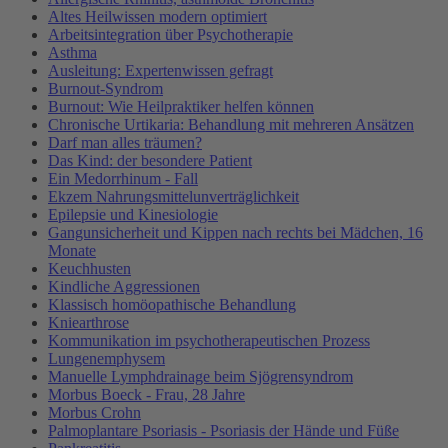
Altes Heilwissen modern optimiert
Arbeitsintegration über Psychotherapie
Asthma
Ausleitung: Expertenwissen gefragt
Burnout-Syndrom
Burnout: Wie Heilpraktiker helfen können
Chronische Urtikaria: Behandlung mit mehreren Ansätzen
Darf man alles träumen?
Das Kind: der besondere Patient
Ein Medorrhinum - Fall
Ekzem Nahrungsmittelunverträglichkeit
Epilepsie und Kinesiologie
Gangunsicherheit und Kippen nach rechts bei Mädchen, 16
Monate
Keuchhusten
Kindliche Aggressionen
Klassisch homöopathische Behandlung
Kniearthrose
Kommunikation im psychotherapeutischen Prozess
Lungenemphysem
Manuelle Lymphdrainage beim Sjögrensyndrom
Morbus Boeck - Frau, 28 Jahre
Morbus Crohn
Palmoplantare Psoriasis - Psoriasis der Hände und Füße