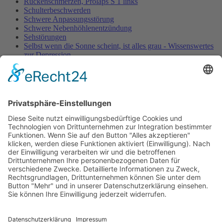
Rückenschmerzen, Prolaps S 1 links
Schulterbeschwerden
Schwere Anpassungsstörung
Schwere Nebenhöhlenentzündung
Sehstörungen
Selbst wenn die Sonne scheint, ist alles grau - Wissenswertes
zur Depression
Senioren: Lebensqualität und Prophylaxe im Fokus
Tendovaginitis stenosans
Tennisellenbogen
Therapiepraxis Balance'Concept (2014)
Vertigo - Schwindel nach HWS-Manipulation
Viel zu Fett
Verband Unabhängiger Heilpraktiker e.V.
Diese E-Mail-Adresse ist vor Spambots geschützt! Zur
Anzeige muss JavaScript eingeschaltet sein!
0261-1349 8000
Gördelinger Straße 47
Iduna-Haus, Ecke Neue Straße
38100 Braunschweig