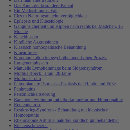
Darf man alles träumen?
Das Kind: der besondere Patient
Ein Medorrhinum - Fall
Ekzem Nahrungsmittelunverträglichkeit
Epilepsie und Kinesiologie
Gangunsicherheit und Kippen nach rechts bei Mädchen, 16
Monate
Keuchhusten
Kindliche Aggressionen
Klassisch homöopathische Behandlung
Kniearthrose
Kommunikation im psychotherapeutischen Prozess
Lungenemphysem
Manuelle Lymphdrainage beim Sjögrensyndrom
Morbus Boeck - Frau, 28 Jahre
Morbus Crohn
Palmoplantare Psoriasis - Psoriasis der Hände und Füße
Pankreatitis
Persönlichkeitsstörung
Raucherentwöhnung mit Ohrakupunktur und Homöopathie
Rentenneurose
Restless leg-Syndrom - Behandlung mit klassischer
Homöopathie
Rheumatoide Arthritis: naturheilkundlich gut behandelbar
Rückenschmerzen