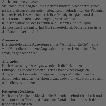
Ausbalancieren zu lassen.
Sie leidet unter Ängsten, die sie daran hindern, wieder erfolgreich
ins Berufsleben einzusteigen. Gleichzeitig befindet sich die Patientin
in einer Ehekrise, welche durch ihre "Erfolgslosigkeit" und dem
damit kombinierten "Geldmangel", verursacht ist.
Klinisch wurde bei der Patientin mit 3 Jahren eine Epilepsie
diagnostiziert, die mit Orfiril (Rp) eingestellt ist. Seit 2 Jahren hatte
die Patientin keinen Anfall.
Anamnese:
Die kinesiologische Austestung ergibt: "Angst vor Erfolg" - eine
vom Vater übernommene Angst, der in seinem Leben ebenfalls
erfolglos geblieben war.
Therapie:
Nach Austestung der Angst, wende ich die bekannten
Entkopplungsmechanismen aus der Psychokinesiologie an.
Aufgrund der bekannten Diagnose "Epilepsie" halte ich es für
richtig keine anderen Verfahren anzuwenden, um das Nervensystem
nicht überzustimulieren.
Patienten-Reaktion:
Nach einer Woche meldet sich die Patientin telefonisch bei mir und
bittet um einen Termin, sie habe eine Anfall gehabt und sich den
Kopf aufgeschlagen.