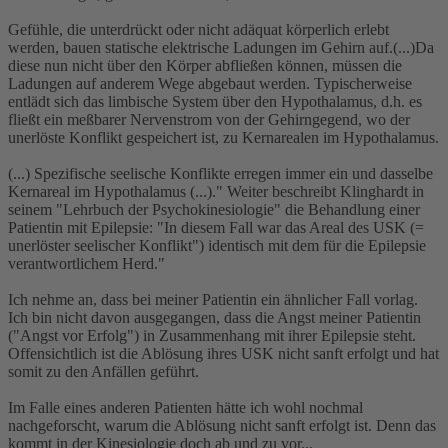
Gefühle, die unterdrückt oder nicht adäquat körperlich erlebt
werden, bauen statische elektrische Ladungen im Gehirn auf.(...)Da
diese nun nicht über den Körper abfließen können, müssen die
Ladungen auf anderem Wege abgebaut werden. Typischerweise
entlädt sich das limbische System über den Hypothalamus, d.h. es
fließt ein meßbarer Nervenstrom von der Gehirngegend, wo der
unerlöste Konflikt gespeichert ist, zu Kernarealen im Hypothalamus.
(...) Spezifische seelische Konflikte erregen immer ein und dasselbe
Kernareal im Hypothalamus (...)." Weiter beschreibt Klinghardt in
seinem "Lehrbuch der Psychokinesiologie" die Behandlung einer
Patientin mit Epilepsie: "In diesem Fall war das Areal des USK (=
unerlöster seelischer Konflikt") identisch mit dem für die Epilepsie
verantwortlichem Herd."
Ich nehme an, dass bei meiner Patientin ein ähnlicher Fall vorlag.
Ich bin nicht davon ausgegangen, dass die Angst meiner Patientin
("Angst vor Erfolg") in Zusammenhang mit ihrer Epilepsie steht.
Offensichtlich ist die Ablösung ihres USK nicht sanft erfolgt und hat
somit zu den Anfällen geführt.
Im Falle eines anderen Patienten hätte ich wohl nochmal
nachgeforscht, warum die Ablösung nicht sanft erfolgt ist. Denn das
kommt in der Kinesiologie doch ab und zu vor...