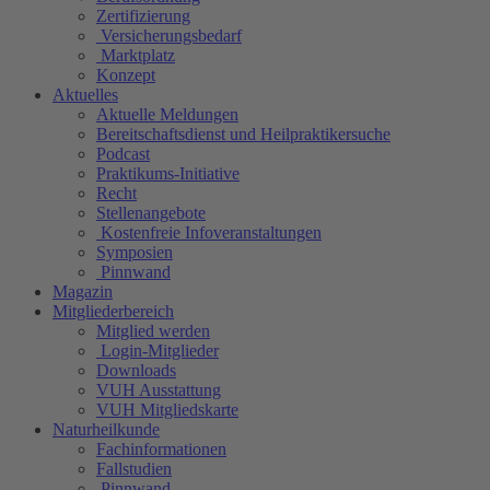
Zertifizierung
Versicherungsbedarf
Marktplatz
Konzept
Aktuelles
Aktuelle Meldungen
Bereitschaftsdienst und Heilpraktikersuche
Podcast
Praktikums-Initiative
Recht
Stellenangebote
Kostenfreie Infoveranstaltungen
Symposien
Pinnwand
Magazin
Mitgliederbereich
Mitglied werden
Login-Mitglieder
Downloads
VUH Ausstattung
VUH Mitgliedskarte
Naturheilkunde
Fachinformationen
Fallstudien
Pinnwand