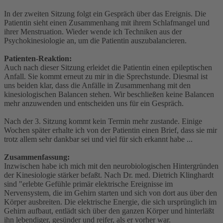
In der zweiten Sitzung folgt ein Gespräch über das Ereignis. Die
Patientin sieht einen Zusammenhang mit ihrem Schlafmangel und
ihrer Menstruation. Wieder wende ich Techniken aus der
Psychokinesiologie an, um die Patientin auszubalancieren.
Patienten-Reaktion:
Auch nach dieser Sitzung erleidet die Patientin einen epileptischen
Anfall. Sie kommt erneut zu mir in die Sprechstunde. Diesmal ist
uns beiden klar, dass die Anfälle in Zusammenhang mit den
kinesiologischen Balancen stehen. Wir beschließen keine Balancen
mehr anzuwenden und entscheiden uns für ein Gespräch.
Nach der 3. Sitzung kommt kein Termin mehr zustande. Einige
Wochen später erhalte ich von der Patientin einen Brief, dass sie mir
trotz allem sehr dankbar sei und viel für sich erkannt habe ...
Zusammenfassung:
Inzwischen habe ich mich mit den neurobiologischen Hintergründen
der Kinesiologie stärker befaßt. Nach Dr. med. Dietrich Klinghardt
sind "erlebte Gefühle primär elektrische Ereignisse im
Nervensystem, die im Gehirn starten und sich von dort aus über den
Körper ausbreiten. Die elektrische Energie, die sich ursprünglich im
Gehirn aufbaut, entlädt sich über den ganzen Körper und hinterläßt
ihn lebendiger, gesünder und reifer, als er vorher war.