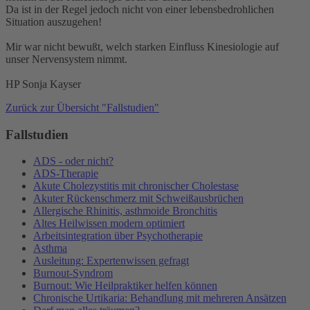
Da ist in der Regel jedoch nicht von einer lebensbedrohlichen
Situation auszugehen!
Mir war nicht bewußt, welch starken Einfluss Kinesiologie auf
unser Nervensystem nimmt.
HP Sonja Kayser
Zurück zur Übersicht "Fallstudien"
Fallstudien
ADS - oder nicht?
ADS-Therapie
Akute Cholezystitis mit chronischer Cholestase
Akuter Rückenschmerz mit Schweißausbrüchen
Allergische Rhinitis, asthmoide Bronchitis
Altes Heilwissen modern optimiert
Arbeitsintegration über Psychotherapie
Asthma
Ausleitung: Expertenwissen gefragt
Burnout-Syndrom
Burnout: Wie Heilpraktiker helfen können
Chronische Urtikaria: Behandlung mit mehreren Ansätzen