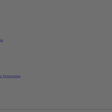
ie
ur Depression