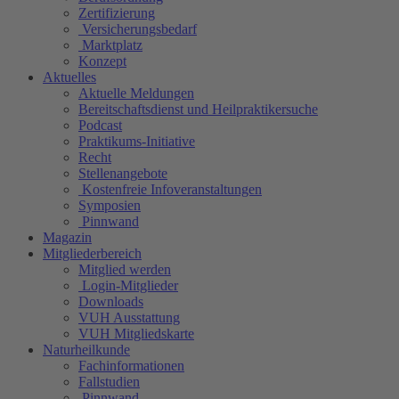
Zertifizierung
Versicherungsbedarf
Marktplatz
Konzept
Aktuelles
Aktuelle Meldungen
Bereitschaftsdienst und Heilpraktikersuche
Podcast
Praktikums-Initiative
Recht
Stellenangebote
Kostenfreie Infoveranstaltungen
Symposien
Pinnwand
Magazin
Mitgliederbereich
Mitglied werden
Login-Mitglieder
Downloads
VUH Ausstattung
VUH Mitgliedskarte
Naturheilkunde
Fachinformationen
Fallstudien
Pinnwand