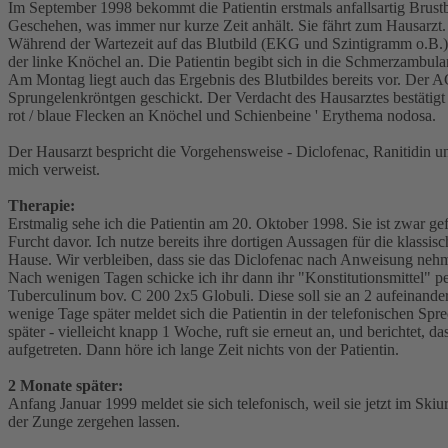
Im September 1998 bekommt die Patientin erstmals anfallsartig Brust
Geschehen, was immer nur kurze Zeit anhält. Sie fährt zum Hausarzt
Während der Wartezeit auf das Blutbild (EKG und Szintigramm o.B.) sc
der linke Knöchel an. Die Patientin begibt sich in die Schmerzambu
Am Montag liegt auch das Ergebnis des Blutbildes bereits vor. Der A
Sprungelenkröntgen geschickt. Der Verdacht des Hausarztes bestätigt
rot / blaue Flecken an Knöchel und Schienbeine ' Erythema nodosa.
Der Hausarzt bespricht die Vorgehensweise - Diclofenac, Ranitidin und
mich verweist.
Therapie:
Erstmalig sehe ich die Patientin am 20. Oktober 1998. Sie ist zwar g
Furcht davor. Ich nutze bereits ihre dortigen Aussagen für die klass
Hause. Wir verbleiben, dass sie das Diclofenac nach Anweisung neh
Nach wenigen Tagen schicke ich ihr dann ihr "Konstitutionsmittel" pe
Tuberculinum bov. C 200 2x5 Globuli. Diese soll sie an 2 aufeinander
wenige Tage später meldet sich die Patientin in der telefonischen Sp
später - vielleicht knapp 1 Woche, ruft sie erneut an, und berichtet
aufgetreten. Dann höre ich lange Zeit nichts von der Patientin.
2 Monate später:
Anfang Januar 1999 meldet sie sich telefonisch, weil sie jetzt im Sk
der Zunge zergehen lassen.