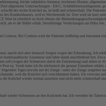
beklemmung, leichte subjektive Atemnot, trockenen Husten, allgemeine
. Dort allgemeine Untersuchungen - EKG, Schilddrüsenszintigramm, gro
hwillt der rechte Knöchel an, ist heiß und schmerzhaft. Die Patientin 
lanz des Krankenhauses, weil es Wochenende ist. Dort wird sie kurz u
CE Wert ist erheblich zu hoch ebenso die Blutsenkungsgeschwindigkeit
 sich, als er die Bilder erhält. Sternförmige Verdickungen am Hilus b
 Cortison. Bei Cortison wird die Patientin hellhörig und bekommt erst 
efasst, macht sich aber dennoch Sorgen wegen der Erkrankung. Ich erkl
ische homöopathische Anamnese und fahre damit anschließend fort. Etwa
men soll (wegen der Schmerzen durch die Entzündung) und sehen in Ab
r Post zu. Vorab habe ich ihr telefonisch die genaue Einnahme erklärt,
 folgenden Tagen jeweils auf der Zunge / unter der Zunge zergehen las
rechstunde, weil die Knöchel sich verschlimmert haben. Ich verweise au
, dass die Knöchel wieder normal aussehen und nicht mehr schmerzhaft 
iurlaub wieder Schmerzen an den Knöcheln hat. Ich verordne ihr Tubercu