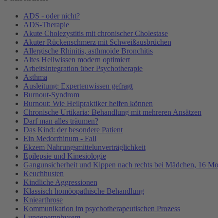
ADS - oder nicht?
ADS-Therapie
Akute Cholezystitis mit chronischer Cholestase
Akuter Rückenschmerz mit Schweißausbrüchen
Allergische Rhinitis, asthmoide Bronchitis
Altes Heilwissen modern optimiert
Arbeitsintegration über Psychotherapie
Asthma
Ausleitung: Expertenwissen gefragt
Burnout-Syndrom
Burnout: Wie Heilpraktiker helfen können
Chronische Urtikaria: Behandlung mit mehreren Ansätzen
Darf man alles träumen?
Das Kind: der besondere Patient
Ein Medorrhinum - Fall
Ekzem Nahrungsmittelunverträglichkeit
Epilepsie und Kinesiologie
Gangunsicherheit und Kippen nach rechts bei Mädchen, 16 Mo
Keuchhusten
Kindliche Aggressionen
Klassisch homöopathische Behandlung
Kniearthrose
Kommunikation im psychotherapeutischen Prozess
Lungenemphysem