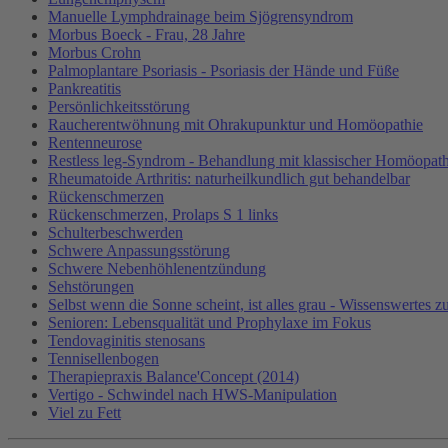
Manuelle Lymphdrainage beim Sjögrensyndrom
Morbus Boeck - Frau, 28 Jahre
Morbus Crohn
Palmoplantare Psoriasis - Psoriasis der Hände und Füße
Pankreatitis
Persönlichkeitsstörung
Raucherentwöhnung mit Ohrakupunktur und Homöopathie
Rentenneurose
Restless leg-Syndrom - Behandlung mit klassischer Homöopath
Rheumatoide Arthritis: naturheilkundlich gut behandelbar
Rückenschmerzen
Rückenschmerzen, Prolaps S 1 links
Schulterbeschwerden
Schwere Anpassungsstörung
Schwere Nebenhöhlenentzündung
Sehstörungen
Selbst wenn die Sonne scheint, ist alles grau - Wissenswertes z
Senioren: Lebensqualität und Prophylaxe im Fokus
Tendovaginitis stenosans
Tennisellenbogen
Therapiepraxis Balance'Concept (2014)
Vertigo - Schwindel nach HWS-Manipulation
Viel zu Fett