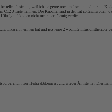
bestelle ich sie ein, weil ich sie gerne noch mal sehen und mir die K
num C12 3 Tage nehmen. Die Knöchel sind in der Tat abgeschwollen, da
e Hiluslymphknoten nicht mehr sternförmig verdickt.
turz linksseitig erlitten hat und jetzt eine 2 wöchige Infusionstherap
.
svorbereitung zur Heilpraktikerin ist und wieder Ängste hat. Diesmal ist e