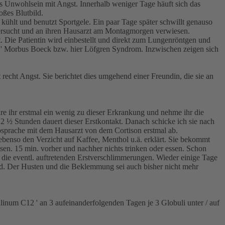
s Unwohlsein mit Angst. Innerhalb weniger Tage häuft sich das
ßes Blutbild.
kühlt und benutzt Sportgele. Ein paar Tage später schwillt genauso
ntersucht und an ihren Hausarzt am Montagmorgen verwiesen.
. Die Patientin wird einbestellt und direkt zum Lungenröntgen und
ds. ' Morbus Boeck bzw. hier Löfgren Syndrom. Inzwischen zeigen sich
recht Angst. Sie berichtet dies umgehend einer Freundin, die sie an
äre ihr erstmal ein wenig zu dieser Erkrankung und nehme ihr die
 2 ½ Stunden dauert dieser Erstkontakt. Danach schicke ich sie nach
sprache mit dem Hausarzt von dem Cortison erstmal ab.
 ebenso den Verzicht auf Kaffee, Menthol u.ä. erklärt. Sie bekommt
sen. 15 min. vorher und nachher nichts trinken oder essen. Schon
f die eventl. auftretenden Erstverschlimmerungen. Wieder einige Tage
sind. Der Husten und die Beklemmung sei auch bisher nicht mehr
linum C12 ' an 3 aufeinanderfolgenden Tagen je 3 Globuli unter / auf