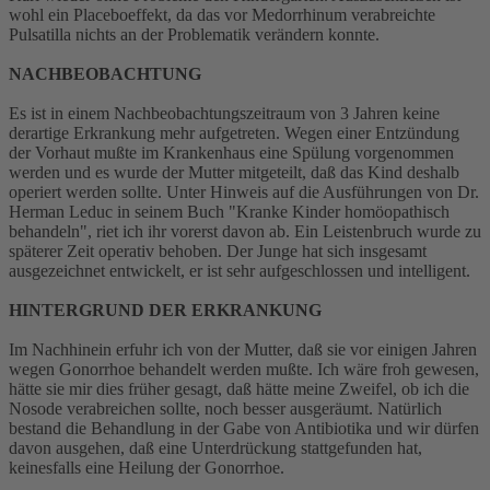
wohl ein Placeboeffekt, da das vor Medorrhinum verabreichte
Pulsatilla nichts an der Problematik verändern konnte.
NACHBEOBACHTUNG
Es ist in einem Nachbeobachtungszeitraum von 3 Jahren keine
derartige Erkrankung mehr aufgetreten. Wegen einer Entzündung
der Vorhaut mußte im Krankenhaus eine Spülung vorgenommen
werden und es wurde der Mutter mitgeteilt, daß das Kind deshalb
operiert werden sollte. Unter Hinweis auf die Ausführungen von Dr.
Herman Leduc in seinem Buch "Kranke Kinder homöopathisch
behandeln", riet ich ihr vorerst davon ab. Ein Leistenbruch wurde zu
späterer Zeit operativ behoben. Der Junge hat sich insgesamt
ausgezeichnet entwickelt, er ist sehr aufgeschlossen und intelligent.
HINTERGRUND DER ERKRANKUNG
Im Nachhinein erfuhr ich von der Mutter, daß sie vor einigen Jahren
wegen Gonorrhoe behandelt werden mußte. Ich wäre froh gewesen,
hätte sie mir dies früher gesagt, daß hätte meine Zweifel, ob ich die
Nosode verabreichen sollte, noch besser ausgeräumt. Natürlich
bestand die Behandlung in der Gabe von Antibiotika und wir dürfen
davon ausgehen, daß eine Unterdrückung stattgefunden hat,
keinesfalls eine Heilung der Gonorrhoe.