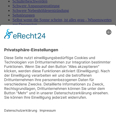
Schulterbeschwerden
Schwere Anpassungsstörung
Schwere Nebenhöhlenentzündung
Sehstörungen
Selbst wenn die Sonne scheint, ist alles grau - Wissenswertes
zur Depression
Senioren: Lebensqualität und Prophylaxe im Fokus
Tendovaginitis stenosans
Tennisellenbogen
Therapiepraxis Balance'Concept (2014)
Vertigo - Schwindel nach HWS-Manipulation
Viel zu Fett
Verband Unabhängiger Heilpraktiker e.V.
Diese E-Mail-Adresse ist vor Spambots geschützt! Zur
Anzeige muss JavaScript eingeschaltet sein!
0261-1349 8000
Gördelinger Straße 47
Iduna-Haus, Ecke Neue Straße
38100 Braunschweig