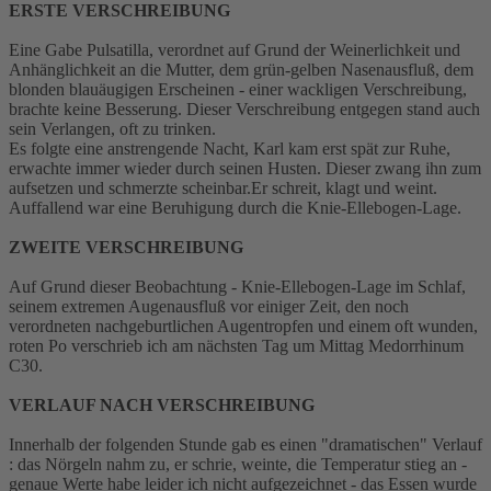
ERSTE VERSCHREIBUNG
Eine Gabe Pulsatilla, verordnet auf Grund der Weinerlichkeit und
Anhänglichkeit an die Mutter, dem grün-gelben Nasenausfluß, dem
blonden blauäugigen Erscheinen - einer wackligen Verschreibung,
brachte keine Besserung. Dieser Verschreibung entgegen stand auch
sein Verlangen, oft zu trinken.
Es folgte eine anstrengende Nacht, Karl kam erst spät zur Ruhe,
erwachte immer wieder durch seinen Husten. Dieser zwang ihn zum
aufsetzen und schmerzte scheinbar.Er schreit, klagt und weint.
Auffallend war eine Beruhigung durch die Knie-Ellebogen-Lage.
ZWEITE VERSCHREIBUNG
Auf Grund dieser Beobachtung - Knie-Ellebogen-Lage im Schlaf,
seinem extremen Augenausfluß vor einiger Zeit, den noch
verordneten nachgeburtlichen Augentropfen und einem oft wunden,
roten Po verschrieb ich am nächsten Tag um Mittag Medorrhinum
C30.
VERLAUF NACH VERSCHREIBUNG
Innerhalb der folgenden Stunde gab es einen "dramatischen" Verlauf
: das Nörgeln nahm zu, er schrie, weinte, die Temperatur stieg an -
genaue Werte habe leider ich nicht aufgezeichnet - das Essen wurde