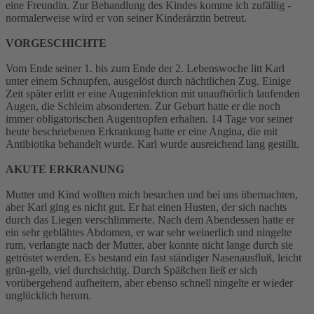
eine Freundin. Zur Behandlung des Kindes komme ich zufällig -
normalerweise wird er von seiner Kinderärztin betreut.
VORGESCHICHTE
Vom Ende seiner 1. bis zum Ende der 2. Lebenswoche litt Karl
unter einem Schnupfen, ausgelöst durch nächtlichen Zug. Einige
Zeit später erlitt er eine Augeninfektion mit unaufhörlich laufenden
Augen, die Schleim absonderten. Zur Geburt hatte er die noch
immer obligatorischen Augentropfen erhalten. 14 Tage vor seiner
heute beschriebenen Erkrankung hatte er eine Angina, die mit
Antibiotika behandelt wurde. Karl wurde ausreichend lang gestillt.
AKUTE ERKRANUNG
Mutter und Kind wollten mich besuchen und bei uns übernachten,
aber Karl ging es nicht gut. Er hat einen Husten, der sich nachts
durch das Liegen verschlimmerte. Nach dem Abendessen hatte er
ein sehr geblähtes Abdomen, er war sehr weinerlich und ningelte
rum, verlangte nach der Mutter, aber konnte nicht lange durch sie
getröstet werden. Es bestand ein fast ständiger Nasenausfluß, leicht
grün-gelb, viel durchsichtig. Durch Späßchen ließ er sich
vorübergehend aufheitern, aber ebenso schnell ningelte er wieder
unglücklich herum.