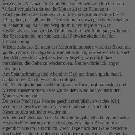
verweigert, Nasenausfluß und Husten nehmen zu. Durch diesen
Verlauf veranlaßt drängte die Mutter zu einer Fahrt zum
Wochenddienst der Kinderärztin. Ihre Sprechstunde sollte bis 14
Uhr gehen, deshalb wollte sie doch noch vorweg sicherheitshalber
in Behandlung. Auf dem Weg dorthin beruhigte sich Karl
zusehends, er benutzte das Töpfchen für einen Stuhlgang während
der Sprechstunde, machte keinerlei Schwierigkeiten bei der
Untersuchung.
Wieder zuhause, 2h nach der Medorrhinumgabe wird das Essen mit
großem Appetit nachgeholt. Karl ist fröhlich, wie verwandelt. Nach
dem Mittagsschlaf wird er wieder nörgelig, was mich dazu
veranlaßte, die Gabe zu wiederholen. Heute würde ich länger
abwarten.
Am Spätnachmittag und Abend ist Karl gut drauf, spielt, badet,
schläft in der Nacht wesentlich ruhiger.
Die Kinderärztin hatte schleimlösenden Hustensaft verordnet und
Meersalznasentropfen. Dies wurde dem Kind auf Wunsch der
Mutter verabreicht.
Da in der Nacht das Fenster geschlossen blieb, erwachte Karl
wegen der geschwollenen Nasenschleimhäute. Nach den
Nasentropfen schlief er wieder ein.
Wir beobachteten nach der Medorrhinumgabe eine kurze, intensive
Erstverschlimmerung mit nachfolgender stetiger Besserung -
eigentlich wie im Bilderbuch. Zwei Tage nach der Gabe besuchte
Karl wieder ohne Probleme den Kindergarten. Auszuschließen ist