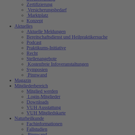
Zertifizierung
Versicherungsbedarf
Marktplatz
Konzept
Aktuelles
Aktuelle Meldungen
Bereitschaftsdienst und Heilpraktikersuche
Podcast
Praktikums-Initiative
Recht
Stellenangebote
Kostenfreie Infoveranstaltungen
Symposien
Pinnwand
Magazin
Mitgliederbereich
Mitglied werden
Login-Mitglieder
Downloads
VUH Ausstattung
VUH Mitgliedskarte
Naturheilkunde
Fachinformationen
Fallstudien
Pinnwand