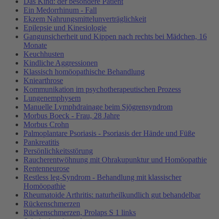
Das Kind: der besondere Patient
Ein Medorrhinum - Fall
Ekzem Nahrungsmittelunverträglichkeit
Epilepsie und Kinesiologie
Gangunsicherheit und Kippen nach rechts bei Mädchen, 16
Monate
Keuchhusten
Kindliche Aggressionen
Klassisch homöopathische Behandlung
Kniearthrose
Kommunikation im psychotherapeutischen Prozess
Lungenemphysem
Manuelle Lymphdrainage beim Sjögrensyndrom
Morbus Boeck - Frau, 28 Jahre
Morbus Crohn
Palmoplantare Psoriasis - Psoriasis der Hände und Füße
Pankreatitis
Persönlichkeitsstörung
Raucherentwöhnung mit Ohrakupunktur und Homöopathie
Rentenneurose
Restless leg-Syndrom - Behandlung mit klassischer
Homöopathie
Rheumatoide Arthritis: naturheilkundlich gut behandelbar
Rückenschmerzen
Rückenschmerzen, Prolaps S 1 links