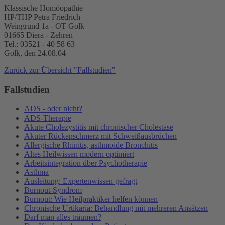
Klassische Homöopathie
HP/THP Petra Friedrich
Weingrund 1a - OT Golk
01665 Diera - Zehren
Tel.: 03521 - 40 58 63
Golk, den 24.08.04
Zurück zur Übersicht "Fallstudien"
Fallstudien
ADS - oder nicht?
ADS-Therapie
Akute Cholezystitis mit chronischer Cholestase
Akuter Rückenschmerz mit Schweißausbrüchen
Allergische Rhinitis, asthmoide Bronchitis
Altes Heilwissen modern optimiert
Arbeitsintegration über Psychotherapie
Asthma
Ausleitung: Expertenwissen gefragt
Burnout-Syndrom
Burnout: Wie Heilpraktiker helfen können
Chronische Urtikaria: Behandlung mit mehreren Ansätzen
Darf man alles träumen?