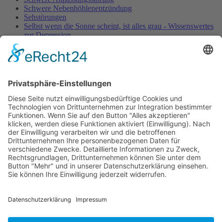
Schwere Nebenhöhlenentzündung
Sehstörungen
Selbst wenn die Sonne scheint, ist alles grau - Wissenswertes
zur Depression
Senioren: Lebensqualität und Prophylaxe im Fokus
Tendovaginitis stenosans
Tennisellenbogen
Therapiepraxis Balance'Concept (2014)
Vertigo - Schwindel nach HWS-Manipulation
Viel zu Fett
Verband Unabhängiger Heilpraktiker e.V.
Diese E-Mail-Adresse ist vor Spambots geschützt! Zur
Anzeige muss JavaScript eingeschaltet sein!
0261-1349 8000
Gördelinger Straße 47
Iduna-Haus, Ecke Neue Straße
38100 Braunschweig