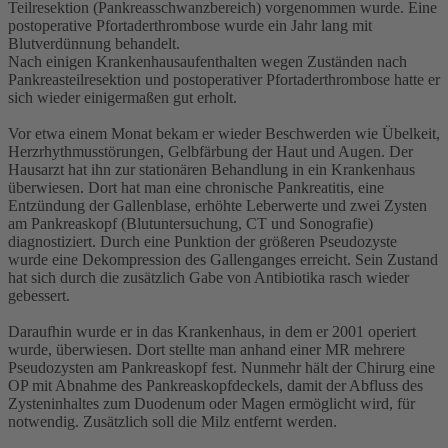
Teilresektion (Pankreasschwanzbereich) vorgenommen wurde. Eine
postoperative Pfortaderthrombose wurde ein Jahr lang mit
Blutverdünnung behandelt.
Nach einigen Krankenhausaufenthalten wegen Zuständen nach
Pankreasteilresektion und postoperativer Pfortaderthrombose hatte er
sich wieder einigermaßen gut erholt.
Vor etwa einem Monat bekam er wieder Beschwerden wie Übelkeit,
Herzrhythmusstörungen, Gelbfärbung der Haut und Augen. Der
Hausarzt hat ihn zur stationären Behandlung in ein Krankenhaus
überwiesen. Dort hat man eine chronische Pankreatitis, eine
Entzündung der Gallenblase, erhöhte Leberwerte und zwei Zysten
am Pankreaskopf (Blutuntersuchung, CT und Sonografie)
diagnostiziert. Durch eine Punktion der größeren Pseudozyste
wurde eine Dekompression des Gallenganges erreicht. Sein Zustand
hat sich durch die zusätzlich Gabe von Antibiotika rasch wieder
gebessert.
Daraufhin wurde er in das Krankenhaus, in dem er 2001 operiert
wurde, überwiesen. Dort stellte man anhand einer MR mehrere
Pseudozysten am Pankreaskopf fest. Nunmehr hält der Chirurg eine
OP mit Abnahme des Pankreaskopfdeckels, damit der Abfluss des
Zysteninhaltes zum Duodenum oder Magen ermöglicht wird, für
notwendig. Zusätzlich soll die Milz entfernt werden.