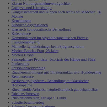
Ekzem Nahrungsmittelunverträglichkeit
Epilepsie und Kinesiologie
Gangunsicherheit und Kippen nach rechts bei Mädchen, 16
Monate
Keuchhusten
Kindliche Aggressionen
Klassisch homöopathische Behandlung
Kniearthrose
Kommunikation im psychotherapeutischen Prozess
Lungenemphysem
Manuelle Lymphdrainage beim Sjögrensyndrom
Morbus Boeck - Frau, 28 Jahre
Morbus Crohn
Palmoplantare Psoriasis - Psoriasis der Hände und Füße
Pankreatitis
Persönlichkeitsstörung
Raucherentwöhnung mit Ohrakupunktur und Homöopathie
Rentenneurose
Restless leg-Syndrom - Behandlung mit klassischer
Homöopathie
Rheumatoide Arthritis: naturheilkundlich gut behandelbar
Rückenschmerzen
Rückenschmerzen, Prolaps S 1 links
Schulterbeschwerden
Schwere Anpassungsstörung