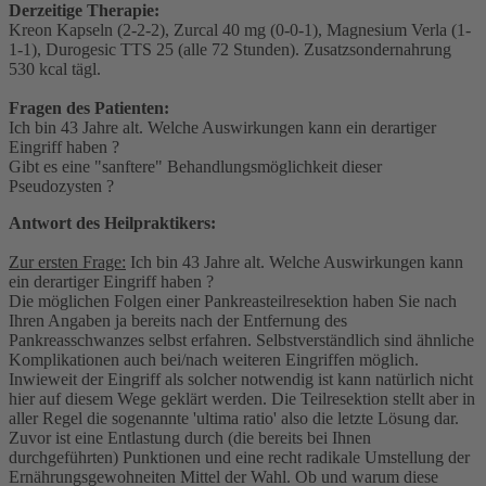
Derzeitige Therapie:
Kreon Kapseln (2-2-2), Zurcal 40 mg (0-0-1), Magnesium Verla (1-
1-1), Durogesic TTS 25 (alle 72 Stunden). Zusatzsondernahrung
530 kcal tägl.
Fragen des Patienten:
Ich bin 43 Jahre alt. Welche Auswirkungen kann ein derartiger
Eingriff haben ?
Gibt es eine "sanftere" Behandlungsmöglichkeit dieser
Pseudozysten ?
Antwort des Heilpraktikers:
Zur ersten Frage:
Ich bin 43 Jahre alt. Welche Auswirkungen kann
ein derartiger Eingriff haben ?
Die möglichen Folgen einer Pankreasteilresektion haben Sie nach
Ihren Angaben ja bereits nach der Entfernung des
Pankreasschwanzes selbst erfahren. Selbstverständlich sind ähnliche
Komplikationen auch bei/nach weiteren Eingriffen möglich.
Inwieweit der Eingriff als solcher notwendig ist kann natürlich nicht
hier auf diesem Wege geklärt werden. Die Teilresektion stellt aber in
aller Regel die sogenannte 'ultima ratio' also die letzte Lösung dar.
Zuvor ist eine Entlastung durch (die bereits bei Ihnen
durchgeführten) Punktionen und eine recht radikale Umstellung der
Ernährungsgewohneiten Mittel der Wahl. Ob und warum diese