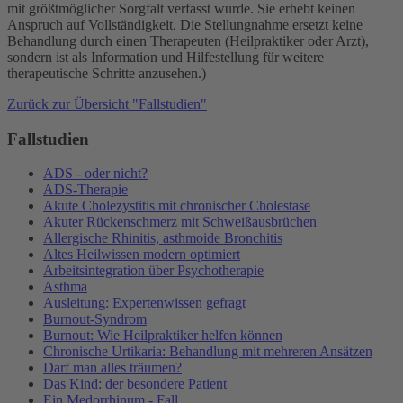
mit größtmöglicher Sorgfalt verfasst wurde. Sie erhebt keinen
Anspruch auf Vollständigkeit. Die Stellungnahme ersetzt keine
Behandlung durch einen Therapeuten (Heilpraktiker oder Arzt),
sondern ist als Information und Hilfestellung für weitere
therapeutische Schritte anzusehen.)
Zurück zur Übersicht "Fallstudien"
Fallstudien
ADS - oder nicht?
ADS-Therapie
Akute Cholezystitis mit chronischer Cholestase
Akuter Rückenschmerz mit Schweißausbrüchen
Allergische Rhinitis, asthmoide Bronchitis
Altes Heilwissen modern optimiert
Arbeitsintegration über Psychotherapie
Asthma
Ausleitung: Expertenwissen gefragt
Burnout-Syndrom
Burnout: Wie Heilpraktiker helfen können
Chronische Urtikaria: Behandlung mit mehreren Ansätzen
Darf man alles träumen?
Das Kind: der besondere Patient
Ein Medorrhinum - Fall