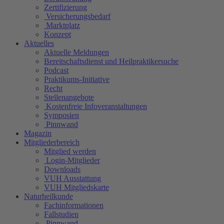
Zertifizierung
Versicherungsbedarf
Marktplatz
Konzept
Aktuelles
Aktuelle Meldungen
Bereitschaftsdienst und Heilpraktikersuche
Podcast
Praktikums-Initiative
Recht
Stellenangebote
Kostenfreie Infoveranstaltungen
Symposien
Pinnwand
Magazin
Mitgliederbereich
Mitglied werden
Login-Mitglieder
Downloads
VUH Ausstattung
VUH Mitgliedskarte
Naturheilkunde
Fachinformationen
Fallstudien
Pinnwand