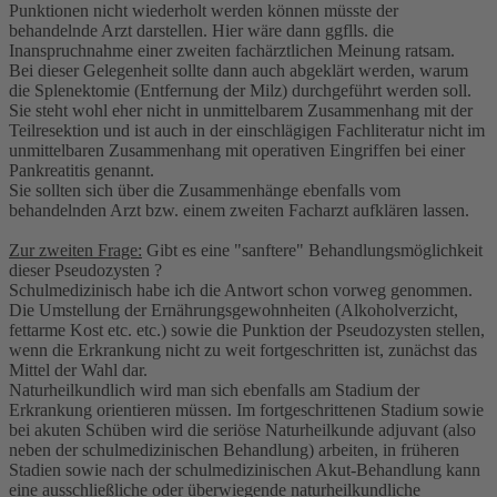
Punktionen nicht wiederholt werden können müsste der
behandelnde Arzt darstellen. Hier wäre dann ggflls. die
Inanspruchnahme einer zweiten fachärztlichen Meinung ratsam.
Bei dieser Gelegenheit sollte dann auch abgeklärt werden, warum
die Splenektomie (Entfernung der Milz) durchgeführt werden soll.
Sie steht wohl eher nicht in unmittelbarem Zusammenhang mit der
Teilresektion und ist auch in der einschlägigen Fachliteratur nicht im
unmittelbaren Zusammenhang mit operativen Eingriffen bei einer
Pankreatitis genannt.
Sie sollten sich über die Zusammenhänge ebenfalls vom
behandelnden Arzt bzw. einem zweiten Facharzt aufklären lassen.
Zur zweiten Frage:
Gibt es eine "sanftere" Behandlungsmöglichkeit
dieser Pseudozysten ?
Schulmedizinisch habe ich die Antwort schon vorweg genommen.
Die Umstellung der Ernährungsgewohnheiten (Alkoholverzicht,
fettarme Kost etc. etc.) sowie die Punktion der Pseudozysten stellen,
wenn die Erkrankung nicht zu weit fortgeschritten ist, zunächst das
Mittel der Wahl dar.
Naturheilkundlich wird man sich ebenfalls am Stadium der
Erkrankung orientieren müssen. Im fortgeschrittenen Stadium sowie
bei akuten Schüben wird die seriöse Naturheilkunde adjuvant (also
neben der schulmedizinischen Behandlung) arbeiten, in früheren
Stadien sowie nach der schulmedizinischen Akut-Behandlung kann
eine ausschließliche oder überwiegende naturheilkundliche