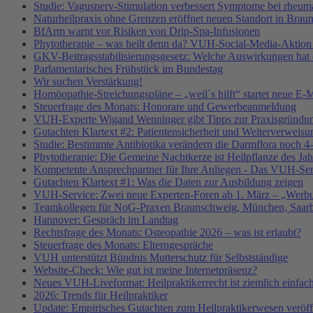
Studie: Vagusnerv-Stimulation verbessert Symptome bei rheumat
Naturheilpraxis ohne Grenzen eröffnet neuen Standort in Brau
BfArm warnt vor Risiken von Drip-Spa-Infusionen
Phytotherapie – was heilt denn da? VUH-Social-Media-Aktion
GKV-Beitragsstabilisierungsgesetz: Welche Auswirkungen hat e
Parlamentarisches Frühstück im Bundestag
Wir suchen Verstärkung!
Homöopathie-Streichungspläne – „weil´s hilft“ startet neue
Steuerfrage des Monats: Honorare und Gewerbeanmeldung
VUH-Experte Wigand Wenninger gibt Tipps zur Praxisgründu
Gutachten Klartext #2: Patientensicherheit und Weiterverweisu
Studie: Bestimmte Antibiotika verändern die Darmflora noch 4-
Phytotherapie: Die Gemeine Nachtkerze ist Heilpflanze des Ja
Kompetente Ansprechpartner für Ihre Anliegen - Das VUH-Se
Gutachten Klartext #1: Was die Daten zur Ausbildung zeigen
VUH-Service: Zwei neue Experten-Foren ab 1. März – „Werbu
Teamkollegen für NoG-Praxen Braunschweig, München, Saarbr
Hannover: Gespräch im Landtag
Rechtsfrage des Monats: Osteopathie 2026 – was ist erlaubt?
Steuerfrage des Monats: Elterngespräche
VUH unterstützt Bündnis Mutterschutz für Selbstständige
Website-Check: Wie gut ist meine Internetpräsenz?
Neues VUH-Liveformat: Heilpraktikerrecht ist ziemlich einfac
2026: Trends für Heilpraktiker
Update: Empirisches Gutachten zum Heilpraktikerwesen veröffe