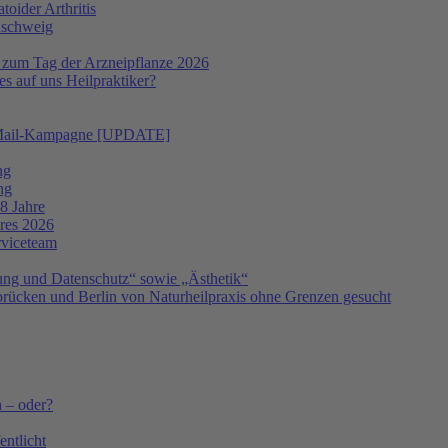
oider Arthritis
nschweig
 zum Tag der Arzneipflanze 2026
s auf uns Heilpraktiker?
 E-Mail-Kampagne [UPDATE]
ng
ng
8 Jahre
hres 2026
rviceteam
ng und Datenschutz“ sowie „Ästhetik“
ücken und Berlin von Naturheilpraxis ohne Grenzen gesucht
h – oder?
ntlicht