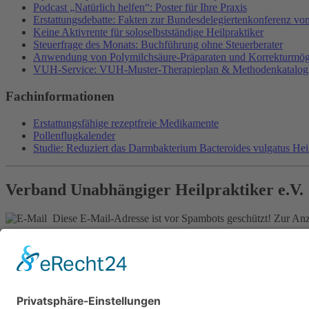
Podcast „Natürlich helfen“: Poster für Ihre Praxis
Erstattungsdebatte: Fakten zur Bundesdelegiertenkonferenz v
Keine Aktivrente für soloselbstständige Heilpraktiker
Steuerfrage des Monats: Buchführung ohne Steuerberater
Anwendung von Polymilchsäure-Präparaten und Korrekturmög
VUH-Service: VUH-Muster-Therapieplan & Methodenkatalog
Fachinformationen
Erstattungsfähige rezeptfreie Medikamente
Pollenflugkalender
Studie: Reduziert das Darmbakterium Bacteroides vulgatus He
Verband Unabhängiger Heilpraktiker e.V.
Diese E-Mail-Adresse ist vor Spambots geschützt! Zur Anze
0261-1349 8000
Gördelinger Straße 47
Iduna-Haus, Ecke Neue Straße
38100 Braunschweig