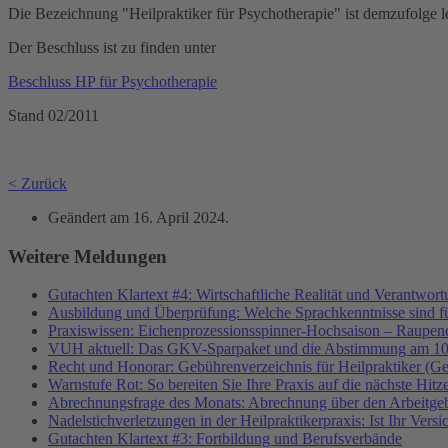
Die Bezeichnung "Heilpraktiker für Psychotherapie" ist demzufolge l
Der Beschluss ist zu finden unter
Beschluss HP für Psychotherapie
Stand 02/2011
< Zurück
Geändert am
16. April 2024
.
Weitere Meldungen
Gutachten Klartext #4: Wirtschaftliche Realität und Verantwor
Ausbildung und Überprüfung: Welche Sprachkenntnisse sind f
Praxiswissen: Eichenprozessionsspinner-Hochsaison – Raupend
VUH aktuell: Das GKV-Sparpaket und die Abstimmung am 10
Recht und Honorar: Gebührenverzeichnis für Heilpraktiker (G
Warnstufe Rot: So bereiten Sie Ihre Praxis auf die nächste Hitz
Abrechnungsfrage des Monats: Abrechnung über den Arbeitgeb
Nadelstichverletzungen in der Heilpraktikerpraxis: Ist Ihr Vers
Gutachten Klartext #3: Fortbildung und Berufsverbände