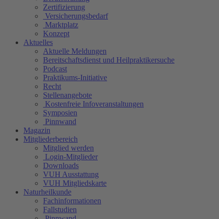
Zertifizierung
Versicherungsbedarf
Marktplatz
Konzept
Aktuelles
Aktuelle Meldungen
Bereitschaftsdienst und Heilpraktikersuche
Podcast
Praktikums-Initiative
Recht
Stellenangebote
Kostenfreie Infoveranstaltungen
Symposien
Pinnwand
Magazin
Mitgliederbereich
Mitglied werden
Login-Mitglieder
Downloads
VUH Ausstattung
VUH Mitgliedskarte
Naturheilkunde
Fachinformationen
Fallstudien
Pinnwand