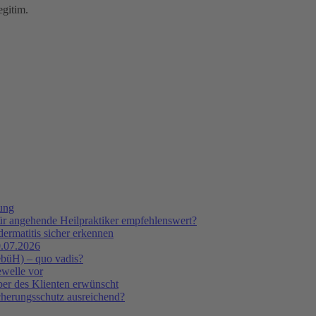
egitim.
tung
ür angehende Heilpraktiker empfehlenswert?
ermatitis sicher erkennen
.07.2026
ebüH) – quo vadis?
ewelle vor
er des Klienten erwünscht
icherungsschutz ausreichend?