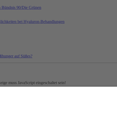
on Bündnis 90/Die Grünen
lichkeiten bei Hyaluron-Behandlungen
ißhunger auf Süßes?
ige muss JavaScript eingeschaltet sein!