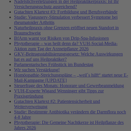
Nadelstichverletzungen in der Heilpraktikerpraxis: Ist Ihr
Versicherungsschutz ausreichend?
Gutachten Klartext #3: Fortbildung und Berufsverbände
Studie: Vagusnerv-Stimulation verbessert Symptome bei
rheumatoider Arthritis
Naturheilpraxis ohne Grenzen eröffnet neuen Standort in
Braunschweig
BfArm warnt vor Risiken von Drip-Spa-Infusionen
Phytotherapie – was heilt denn da? VUH-Social-Media-
Aktion zum Tag der Arzneipflanze 2026
GKV-Beitragsstabilisierungsgesetz: Welche Auswirkungen
hat es auf uns Heilpraktiker?
Parlamentarisches Frühstück im Bundestag
Wir suchen Verstärkung!
Homöopathie-Streichungspläne – „weil´s hilft“ startet neue E-
Mail-Kampagne [UPDATE]
Steuerfrage des Monats: Honorare und Gewerbeanmeldung
VUH-Experte Wigand Wenninger gibt Tipps zur
Praxisgründung
Gutachten Klartext #2: Patientensicherheit und
Weiterverweisung
Studie: Bestimmte Antibiotika verändern die Darmflora noch
4-8 Jahre
Phytotherapie: Die Gemeine Nachtkerze ist Heilpflanze des
Jahres 2026