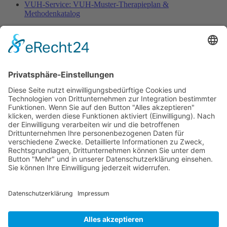
VUH-Service: VUH-Muster-Therapieplan &
Methodenkatalog
Fachinformationen
Erstattungsfähige rezeptfreie Medikamente
Pollenflugkalender
Studie: Reduziert das Darmbakterium Bacteroides vulgatus
Heißhunger auf Süßes?
Verband Unabhängiger Heilpraktiker e.V.
Diese E-Mail-Adresse ist vor Spambots geschützt! Zur
Anzeige muss JavaScript eingeschaltet sein!
0261-1349 8000
Gördelinger Straße 47
Iduna-Haus, Ecke Neue Straße
38100 Braunschweig