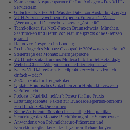
Kompetente Ansprechpartner für Ihre Anliegen - Das VUH-
Serviceteam
Gutachten Klartext #1: Was die Daten zur Ausbildung zeigen
VUH-Service: Zwei neue Experten-Foren ab 1. März –
„Werbung und Datenschutz“ sowie „Ästhetik“
Teamkollegen für NoG-Praxen Braunschweig, München,
Saarbrücken und Berlin von Naturheilpraxis ohne Grenzen
gesucht
Hannover: Gespräch im Landtag
Rechtsfrage des Monats: Osteopathie 2026 – was ist erlaubt?
Steuerfrage des Monats: Elterngespräche
VUH unterstützt Bündnis Mutterschutz für Selbstständige
Website-Check: Wie gut ist meine Internetpräsenz?
Neues VUH-Liveformat: Heilpraktikerrecht ist ziemlich
einfach – oder?
2026: Trends für Heilpraktiker
Update: Empirisches Gutachten zum Heilpraktikerwesen
veröffentlicht
Podcast „Natürlich helfen“: Poster für Ihre Praxis
Erstattungsdebatte: Fakten zur Bundesdelegiertenkonferenz
von Bündnis 90/Die Grünen
Keine Aktivrente für soloselbstständige Heilpraktiker
Steuerfrage des Monats: Buchführung ohne Steuerberater
Anwendung von Polymilchsäure-Präparaten und
Korrekturmöglichkeiten bei Hyaluron-Behandlungen