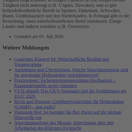
Tätigkeit nicht untersagt (z.B. Ungarn, Slowakei), und es gibt
heilpraktikerähnliche Berufe in Spanien, Dänemark, Schweden,
Irland, Großbritannien und den Niederlanden. In Portugal gibt es die
Bestrebung, einen naturheilkundlichen Beruf zuzulassen. Einige
Länder sind äußerst restriktiv (z.B. Österreich).
Geändert am
01. Juli 2026
.
Weitere Meldungen
Gutachten Klartext #4: Wirtschaftliche Realität und
Verantwortung
Ausbildung und Überprüfung: Welche Sprachkenntnisse sind
für angehende Heilpraktiker empfehlenswert?
Praxiswissen: Eichenprozessionsspinner-Hochsaison –
Raupendermatitis sicher erkennen
VUH aktuell: Das GKV-Sparpaket und die Abstimmung am
10.07.2026
Recht und Honorar: Gebührenverzeichnis für Heilpraktiker
(GebüH) – quo vadis?
Warnstufe Rot: So bereiten Sie Ihre Praxis auf die nächste
Hitzewelle vor
Abrechnungsfrage des Monats: Abrechnung über den
Arbeitgeber des Klienten erwünscht