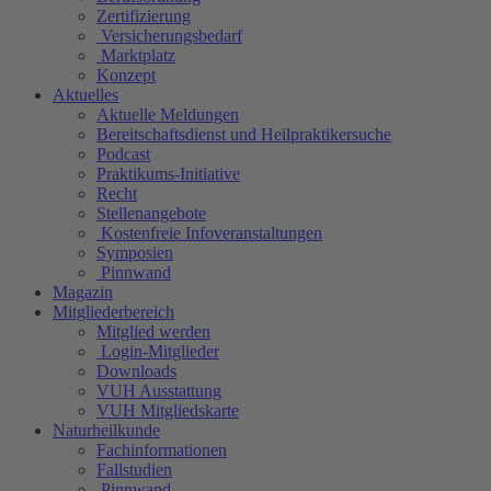
Zertifizierung
Versicherungsbedarf
Marktplatz
Konzept
Aktuelles
Aktuelle Meldungen
Bereitschaftsdienst und Heilpraktikersuche
Podcast
Praktikums-Initiative
Recht
Stellenangebote
Kostenfreie Infoveranstaltungen
Symposien
Pinnwand
Magazin
Mitgliederbereich
Mitglied werden
Login-Mitglieder
Downloads
VUH Ausstattung
VUH Mitgliedskarte
Naturheilkunde
Fachinformationen
Fallstudien
Pinnwand