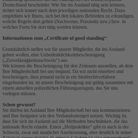
Deutschland beschränkt. Wie Sie im Ausland tätig sein können,
richtet sich immer nach dem jeweiligen nationalen Recht. Dazu
empfehlen wir Ihnen, sich bei den lokalen Behörden zu erkundigen,
welche Regeln dort gelten (Nachweise, Praxissitz usw.) bzw. in
welcher Form Sie dort tätig werden können.
Informationen zum „Certificate of good standing“
Grundsätzlich stellen wir für unsere Mitglieder, die ins Ausland
gehen wollen, eine Unbedenklichkeitsbescheinigung
(„Zuverlässigkeitsnachweis“) aus.
Wir können die Bescheinigung für den Zeitraum ausstellen, ab dem
Ihre Mitgliedschaft bei uns beginnt. Da wir nicht einsehen und
bescheinigen, dass jemand nicht in ein Strafrechtverfahren
eingebunden ist, ist unsere Bescheinigung nur gültig zusammen mit
einem aktuellen polizeilichen Führungszeugnis, das Sie uns
vorlegen müssen.
Schon gewusst?
Sie dürfen im Ausland Ihre Mitgliedschaft bei uns kommunizieren
und Ihre Insignien wie den Verbandsstempel nutzen. Wichtig ist,
dass Sie sich im Ausland auf die Methoden beschränken, die das
nationale Recht erlaubt. Einen „Heilpraktiker“ gibt es auch in der
Schweiz, zwar mit staatlicher Anerkennung, aber deutlich in seiner
Tätigkeit eingeschränkt. In einigen Ländern ist eine entsprechende