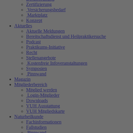
Zertifizierung
Versicherungsbedarf
Marktplatz
Konzept
Aktuelles
Aktuelle Meldungen
Bereitschaftsdienst und Heilpraktikersuche
Podcast
Praktikums-Initiative
Recht
Stellenangebote
Kostenfreie Infoveranstaltungen
Symposien
Pinnwand
Magazin
Mitgliederbereich
Mitglied werden
Login-Mitglieder
Downloads
VUH Ausstattung
VUH Mitgliedskarte
Naturheilkunde
Fachinformationen
Fallstudien
Pinnwand