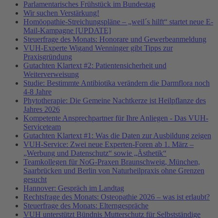
Parlamentarisches Frühstück im Bundestag
Wir suchen Verstärkung!
Homöopathie-Streichungspläne – „weil´s hilft“ startet neue E-
Mail-Kampagne [UPDATE]
Steuerfrage des Monats: Honorare und Gewerbeanmeldung
VUH-Experte Wigand Wenninger gibt Tipps zur
Praxisgründung
Gutachten Klartext #2: Patientensicherheit und
Weiterverweisung
Studie: Bestimmte Antibiotika verändern die Darmflora noch
4-8 Jahre
Phytotherapie: Die Gemeine Nachtkerze ist Heilpflanze des
Jahres 2026
Kompetente Ansprechpartner für Ihre Anliegen - Das VUH-
Serviceteam
Gutachten Klartext #1: Was die Daten zur Ausbildung zeigen
VUH-Service: Zwei neue Experten-Foren ab 1. März –
„Werbung und Datenschutz“ sowie „Ästhetik“
Teamkollegen für NoG-Praxen Braunschweig, München,
Saarbrücken und Berlin von Naturheilpraxis ohne Grenzen
gesucht
Hannover: Gespräch im Landtag
Rechtsfrage des Monats: Osteopathie 2026 – was ist erlaubt?
Steuerfrage des Monats: Elterngespräche
VUH unterstützt Bündnis Mutterschutz für Selbstständige