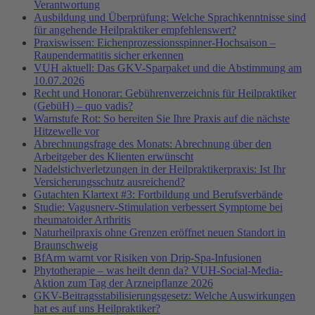
Verantwortung
Ausbildung und Überprüfung: Welche Sprachkenntnisse sind
für angehende Heilpraktiker empfehlenswert?
Praxiswissen: Eichenprozessionsspinner-Hochsaison –
Raupendermatitis sicher erkennen
VUH aktuell: Das GKV-Sparpaket und die Abstimmung am
10.07.2026
Recht und Honorar: Gebührenverzeichnis für Heilpraktiker
(GebüH) – quo vadis?
Warnstufe Rot: So bereiten Sie Ihre Praxis auf die nächste
Hitzewelle vor
Abrechnungsfrage des Monats: Abrechnung über den
Arbeitgeber des Klienten erwünscht
Nadelstichverletzungen in der Heilpraktikerpraxis: Ist Ihr
Versicherungsschutz ausreichend?
Gutachten Klartext #3: Fortbildung und Berufsverbände
Studie: Vagusnerv-Stimulation verbessert Symptome bei
rheumatoider Arthritis
Naturheilpraxis ohne Grenzen eröffnet neuen Standort in
Braunschweig
BfArm warnt vor Risiken von Drip-Spa-Infusionen
Phytotherapie – was heilt denn da? VUH-Social-Media-
Aktion zum Tag der Arzneipflanze 2026
GKV-Beitragsstabilisierungsgesetz: Welche Auswirkungen
hat es auf uns Heilpraktiker?