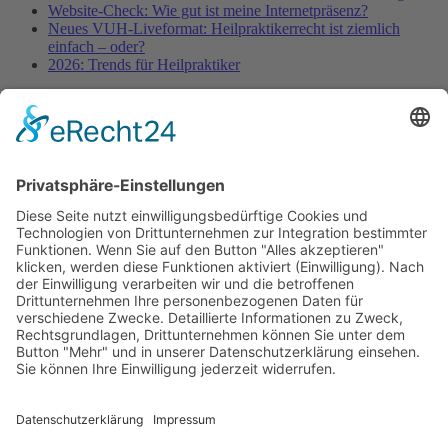
Website-Check: Wie gut ist meine Internetpräsenz?
Neues VUH-Liveformat: Heilpraktikerrecht ist ziemlich
einfach – oder?
2026: Trends für Heilpraktiker
Fachinformationen
Erstattungsfähige rezeptfreie Medikamente
Pollenflugkalender
Studie: Reduziert das Darmbakterium Bacteroides vulgatus
Heißhunger auf Süßes?
Verband Unabhängiger Heilpraktiker e.V.
Diese E-Mail-Adresse ist vor Spambots geschützt! Zur
Anzeige muss JavaScript eingeschaltet sein!
0261-1349 8000
Gördelinger Straße 47
Iduna-Haus, Ecke Neue Straße
38100 Braunschweig