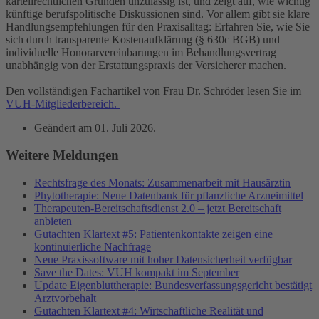
kartellrechtlichen Gründen unzulässig ist, und zeigt auf, wie wichtig
künftige berufspolitische Diskussionen sind. Vor allem gibt sie klare
Handlungsempfehlungen für den Praxisalltag: Erfahren Sie, wie Sie
sich durch transparente Kostenaufklärung (§ 630c BGB) und
individuelle Honorarvereinbarungen im Behandlungsvertrag
unabhängig von der Erstattungspraxis der Versicherer machen.
Den vollständigen Fachartikel von Frau Dr. Schröder lesen Sie im
VUH-Mitgliederbereich.
Geändert am
01. Juli 2026
.
Weitere Meldungen
Rechtsfrage des Monats: Zusammenarbeit mit Hausärztin
Phytotherapie: Neue Datenbank für pflanzliche Arzneimittel
Therapeuten-Bereitschaftsdienst 2.0 – jetzt Bereitschaft
anbieten
Gutachten Klartext #5: Patientenkontakte zeigen eine
kontinuierliche Nachfrage
Neue Praxissoftware mit hoher Datensicherheit verfügbar
Save the Dates: VUH kompakt im September
Update Eigenbluttherapie: Bundesverfassungsgericht bestätigt
Arztvorbehalt
Gutachten Klartext #4: Wirtschaftliche Realität und