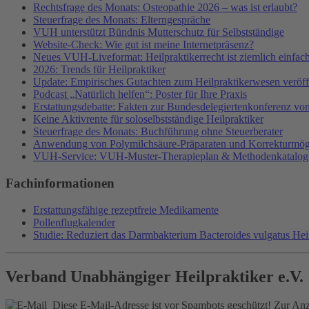
Rechtsfrage des Monats: Osteopathie 2026 – was ist erlaubt?
Steuerfrage des Monats: Elterngespräche
VUH unterstützt Bündnis Mutterschutz für Selbstständige
Website-Check: Wie gut ist meine Internetpräsenz?
Neues VUH-Liveformat: Heilpraktikerrecht ist ziemlich einfac
2026: Trends für Heilpraktiker
Update: Empirisches Gutachten zum Heilpraktikerwesen veröffe
Podcast „Natürlich helfen“: Poster für Ihre Praxis
Erstattungsdebatte: Fakten zur Bundesdelegiertenkonferenz v
Keine Aktivrente für soloselbstständige Heilpraktiker
Steuerfrage des Monats: Buchführung ohne Steuerberater
Anwendung von Polymilchsäure-Präparaten und Korrekturmög
VUH-Service: VUH-Muster-Therapieplan & Methodenkatalog
Fachinformationen
Erstattungsfähige rezeptfreie Medikamente
Pollenflugkalender
Studie: Reduziert das Darmbakterium Bacteroides vulgatus He
Verband Unabhängiger Heilpraktiker e.V.
Diese E-Mail-Adresse ist vor Spambots geschützt! Zur Anze