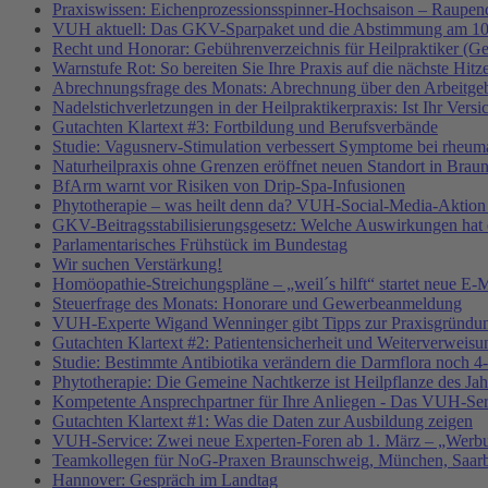
Praxiswissen: Eichenprozessionsspinner-Hochsaison – Raupend
VUH aktuell: Das GKV-Sparpaket und die Abstimmung am 10
Recht und Honorar: Gebührenverzeichnis für Heilpraktiker (G
Warnstufe Rot: So bereiten Sie Ihre Praxis auf die nächste Hitz
Abrechnungsfrage des Monats: Abrechnung über den Arbeitgeb
Nadelstichverletzungen in der Heilpraktikerpraxis: Ist Ihr Vers
Gutachten Klartext #3: Fortbildung und Berufsverbände
Studie: Vagusnerv-Stimulation verbessert Symptome bei rheumat
Naturheilpraxis ohne Grenzen eröffnet neuen Standort in Brau
BfArm warnt vor Risiken von Drip-Spa-Infusionen
Phytotherapie – was heilt denn da? VUH-Social-Media-Aktion
GKV-Beitragsstabilisierungsgesetz: Welche Auswirkungen hat e
Parlamentarisches Frühstück im Bundestag
Wir suchen Verstärkung!
Homöopathie-Streichungspläne – „weil´s hilft“ startet neue
Steuerfrage des Monats: Honorare und Gewerbeanmeldung
VUH-Experte Wigand Wenninger gibt Tipps zur Praxisgründu
Gutachten Klartext #2: Patientensicherheit und Weiterverweisu
Studie: Bestimmte Antibiotika verändern die Darmflora noch 4-
Phytotherapie: Die Gemeine Nachtkerze ist Heilpflanze des Ja
Kompetente Ansprechpartner für Ihre Anliegen - Das VUH-Se
Gutachten Klartext #1: Was die Daten zur Ausbildung zeigen
VUH-Service: Zwei neue Experten-Foren ab 1. März – „Werbu
Teamkollegen für NoG-Praxen Braunschweig, München, Saarbr
Hannover: Gespräch im Landtag