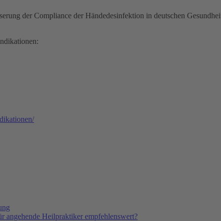
erung der Compliance der Händedesinfektion in deutschen Gesundheitsei
ndikationen:
dikationen/
tung
ür angehende Heilpraktiker empfehlenswert?