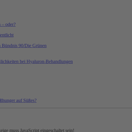
h – oder?
ntlicht
on Bündnis 90/Die Grünen
lichkeiten bei Hyaluron-Behandlungen
ißhunger auf Süßes?
ige muss JavaScript eingeschaltet sein!