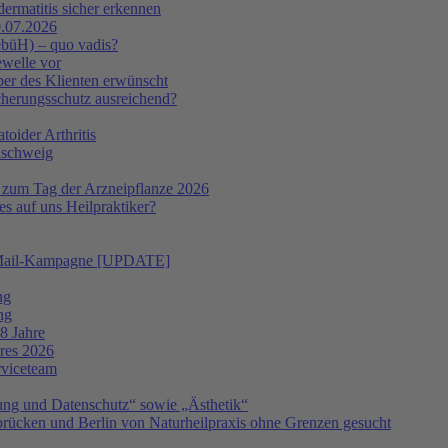
ermatitis sicher erkennen
.07.2026
ebüH) – quo vadis?
ewelle vor
er des Klienten erwünscht
icherungsschutz ausreichend?
oider Arthritis
nschweig
 zum Tag der Arzneipflanze 2026
s auf uns Heilpraktiker?
 E-Mail-Kampagne [UPDATE]
ng
ng
8 Jahre
hres 2026
rviceteam
ng und Datenschutz“ sowie „Ästhetik“
ücken und Berlin von Naturheilpraxis ohne Grenzen gesucht