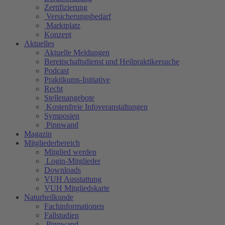
Zertifizierung
Versicherungsbedarf
Marktplatz
Konzept
Aktuelles
Aktuelle Meldungen
Bereitschaftsdienst und Heilpraktikersuche
Podcast
Praktikums-Initiative
Recht
Stellenangebote
Kostenfreie Infoveranstaltungen
Symposien
Pinnwand
Magazin
Mitgliederbereich
Mitglied werden
Login-Mitglieder
Downloads
VUH Ausstattung
VUH Mitgliedskarte
Naturheilkunde
Fachinformationen
Fallstudien
Pinnwand