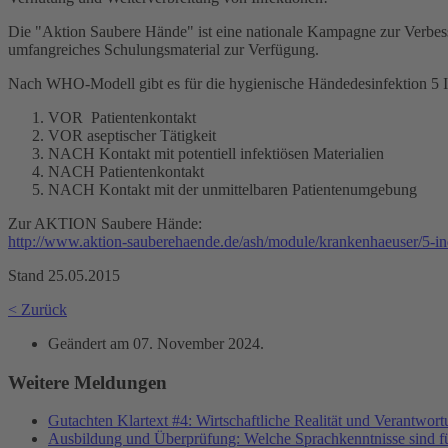
Die "Aktion Saubere Hände" ist eine nationale Kampagne zur Verbess
umfangreiches Schulungsmaterial zur Verfügung.
Nach WHO-Modell gibt es für die hygienische Händedesinfektion 5 I
VOR Patientenkontakt
VOR aseptischer Tätigkeit
NACH Kontakt mit potentiell infektiösen Materialien
NACH Patientenkontakt
NACH Kontakt mit der unmittelbaren Patientenumgebung
Zur AKTION Saubere Hände:
http://www.aktion-sauberehaende.de/ash/module/krankenhaeuser/5-in
Stand 25.05.2015
< Zurück
Geändert am
07. November 2024
.
Weitere Meldungen
Gutachten Klartext #4: Wirtschaftliche Realität und Verantwor
Ausbildung und Überprüfung: Welche Sprachkenntnisse sind f