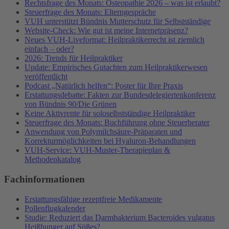
Rechtsfrage des Monats: Osteopathie 2026 – was ist erlaubt?
Steuerfrage des Monats: Elterngespräche
VUH unterstützt Bündnis Mutterschutz für Selbstständige
Website-Check: Wie gut ist meine Internetpräsenz?
Neues VUH-Liveformat: Heilpraktikerrecht ist ziemlich
einfach – oder?
2026: Trends für Heilpraktiker
Update: Empirisches Gutachten zum Heilpraktikerwesen
veröffentlicht
Podcast „Natürlich helfen“: Poster für Ihre Praxis
Erstattungsdebatte: Fakten zur Bundesdelegiertenkonferenz
von Bündnis 90/Die Grünen
Keine Aktivrente für soloselbstständige Heilpraktiker
Steuerfrage des Monats: Buchführung ohne Steuerberater
Anwendung von Polymilchsäure-Präparaten und
Korrekturmöglichkeiten bei Hyaluron-Behandlungen
VUH-Service: VUH-Muster-Therapieplan &
Methodenkatalog
Fachinformationen
Erstattungsfähige rezeptfreie Medikamente
Pollenflugkalender
Studie: Reduziert das Darmbakterium Bacteroides vulgatus
Heißhunger auf Süßes?