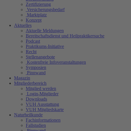
Zertifizierung
Versicherungsbedarf
Marktplatz
Konzept
Aktuelles
Aktuelle Meldungen
Bereitschaftsdienst und Heilpraktikersuche
Podcast
Praktikums-Initiative
Recht
Stellenangebote
Kostenfreie Infoveranstaltungen
Symposien
Pinnwand
Magazin
Mitgliederbereich
Mitglied werden
Login-Mitglieder
Downloads
VUH Ausstattung
VUH Mitgliedskarte
Naturheilkunde
Fachinformationen
Fallstudien
Pinnwand