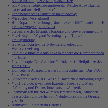
Aktion zum Tag der Arzneipflanze 2026
GKV-Beitragsstabilisierungsgesetz: Welche Auswirkungen
hat es auf uns Heilpraktiker?
Parlamentarisches Frühstück im Bundestag
Wir suchen Verstärkung!
Homöopathie-Streichungspläne – „weil´s hilft“ startet neue E-
Mail-Kampagne [UPDATE]
Steuerfrage des Monats: Honorare und Gewerbeanmeldung
VUH-Experte Wigand Wenninger gibt Tipps zur
Praxisgründung
Gutachten Klartext #2: Patientensicherheit und
Weiterverweisung
Studie: Bestimmte Antibiotika verändern die Darmflora noch
4-8 Jahre
Phytotherapie: Die Gemeine Nachtkerze ist Heilpflanze des
Jahres 2026
Kompetente Ansprechpartner für Ihre Anliegen - Das VUH-
Serviceteam
Gutachten Klartext #1: Was die Daten zur Ausbildung zeigen
VUH-Service: Zwei neue Experten-Foren ab 1. März –
„Werbung und Datenschutz“ sowie „Ästhetik“
Teamkollegen für NoG-Praxen Braunschweig, München,
Saarbrücken und Berlin von Naturheilpraxis ohne Grenzen
gesucht
Hannover: Gespräch im Landtag