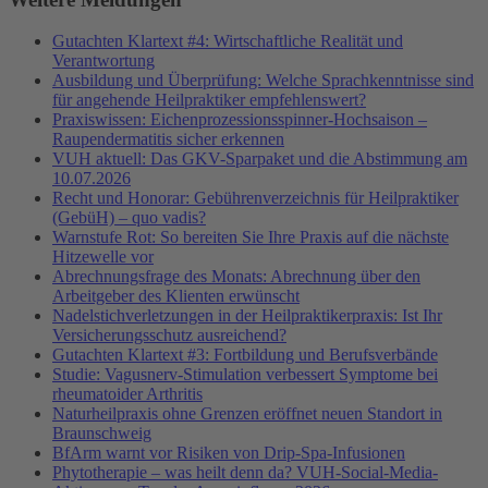
Gutachten Klartext #4: Wirtschaftliche Realität und
Verantwortung
Ausbildung und Überprüfung: Welche Sprachkenntnisse sind
für angehende Heilpraktiker empfehlenswert?
Praxiswissen: Eichenprozessionsspinner-Hochsaison –
Raupendermatitis sicher erkennen
VUH aktuell: Das GKV-Sparpaket und die Abstimmung am
10.07.2026
Recht und Honorar: Gebührenverzeichnis für Heilpraktiker
(GebüH) – quo vadis?
Warnstufe Rot: So bereiten Sie Ihre Praxis auf die nächste
Hitzewelle vor
Abrechnungsfrage des Monats: Abrechnung über den
Arbeitgeber des Klienten erwünscht
Nadelstichverletzungen in der Heilpraktikerpraxis: Ist Ihr
Versicherungsschutz ausreichend?
Gutachten Klartext #3: Fortbildung und Berufsverbände
Studie: Vagusnerv-Stimulation verbessert Symptome bei
rheumatoider Arthritis
Naturheilpraxis ohne Grenzen eröffnet neuen Standort in
Braunschweig
BfArm warnt vor Risiken von Drip-Spa-Infusionen
Phytotherapie – was heilt denn da? VUH-Social-Media-