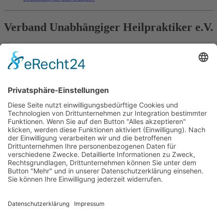
Verband Unabhängiger Heilpraktiker e.V.
Diese E-Mail-Adresse ist vor Spambots geschützt! Zur
Anzeige muss JavaScript eingeschaltet sein!
0261-1349 8000
Gördelinger Straße 47
Iduna-Haus, Ecke Neue Straße
38100 Braunschweig
Impressum
Datenschutzerklärung