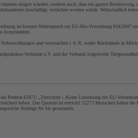
 immens steigen würden, sondern auch, dass ein ganzer Berufszweig, näm
ahrhunderten beschäftigt, vernichtet werden würde. Wirtschaftlich betr
rordnung im krassen Widerspruch zur EU-Bio-Verordnung 834/2007 steh
 Arzneimitteln.
 Nebenwirkungen und verursachen i. d. R. weder Rückstände in Milch,
heilpraktiker-Verbände e.V. und der Verband Artgerechte Tiergesundhei
und die Petition 61871: „Tierschutz – Keine Umsetzung der EU-Verord
ezeichnet haben. Das Quorum ist erreicht! 52273 Menschen haben die P
ngsreiche Beiträge für Sie gesammelt.