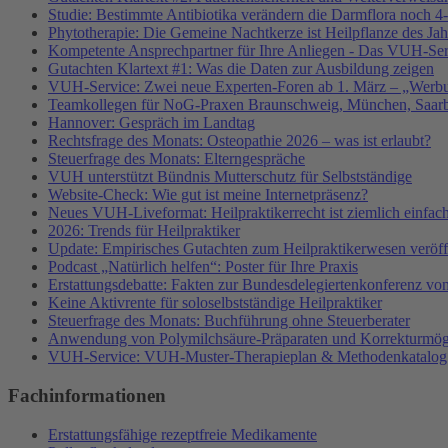
Studie: Bestimmte Antibiotika verändern die Darmflora noch 4-
Phytotherapie: Die Gemeine Nachtkerze ist Heilpflanze des Ja
Kompetente Ansprechpartner für Ihre Anliegen - Das VUH-Se
Gutachten Klartext #1: Was die Daten zur Ausbildung zeigen
VUH-Service: Zwei neue Experten-Foren ab 1. März – „Werbu
Teamkollegen für NoG-Praxen Braunschweig, München, Saarbr
Hannover: Gespräch im Landtag
Rechtsfrage des Monats: Osteopathie 2026 – was ist erlaubt?
Steuerfrage des Monats: Elterngespräche
VUH unterstützt Bündnis Mutterschutz für Selbstständige
Website-Check: Wie gut ist meine Internetpräsenz?
Neues VUH-Liveformat: Heilpraktikerrecht ist ziemlich einfac
2026: Trends für Heilpraktiker
Update: Empirisches Gutachten zum Heilpraktikerwesen veröffe
Podcast „Natürlich helfen“: Poster für Ihre Praxis
Erstattungsdebatte: Fakten zur Bundesdelegiertenkonferenz v
Keine Aktivrente für soloselbstständige Heilpraktiker
Steuerfrage des Monats: Buchführung ohne Steuerberater
Anwendung von Polymilchsäure-Präparaten und Korrekturmög
VUH-Service: VUH-Muster-Therapieplan & Methodenkatalog
Fachinformationen
Erstattungsfähige rezeptfreie Medikamente