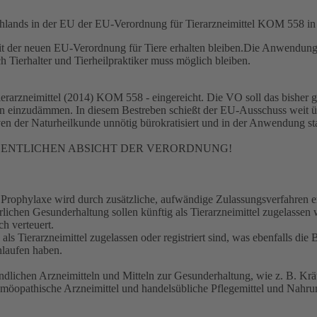
chlands in der EU der EU-Verordnung für Tierarzneimittel KOM 558 in
t der neuen EU-Verordnung für Tiere erhalten bleiben.Die Anwendung
h Tierhalter und Tierheilpraktiker muss möglich bleiben.
arzneimittel (2014) KOM 558 - eingereicht. Die VO soll das bisher ge
ren einzudämmen. In diesem Bestreben schießt der EU-Ausschuss weit üb
iven der Naturheilkunde unnötig bürokratisiert und in der Anwendung st
GENTLICHEN ABSICHT DER VERORDNUNG!
r Prophylaxe wird durch zusätzliche, aufwändige Zulassungsverfahren e
rlichen Gesunderhaltung sollen künftig als Tierarzneimittel zugelass
ch verteuert.
 als Tierarzneimittel zugelassen oder registriert sind, was ebenfalls die 
hlaufen haben.
kundlichen Arzneimitteln und Mitteln zur Gesunderhaltung, wie z. B. K
omöopathische Arzneimittel und handelsübliche Pflegemittel und Nah