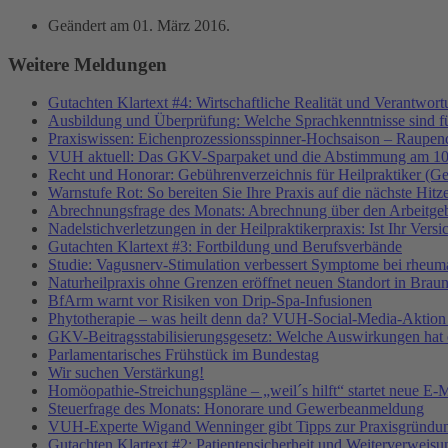
Geändert am
01. März 2016
.
Weitere Meldungen
Gutachten Klartext #4: Wirtschaftliche Realität und Verantwor
Ausbildung und Überprüfung: Welche Sprachkenntnisse sind f
Praxiswissen: Eichenprozessionsspinner-Hochsaison – Raupend
VUH aktuell: Das GKV-Sparpaket und die Abstimmung am 10
Recht und Honorar: Gebührenverzeichnis für Heilpraktiker (G
Warnstufe Rot: So bereiten Sie Ihre Praxis auf die nächste Hitz
Abrechnungsfrage des Monats: Abrechnung über den Arbeitgeb
Nadelstichverletzungen in der Heilpraktikerpraxis: Ist Ihr Vers
Gutachten Klartext #3: Fortbildung und Berufsverbände
Studie: Vagusnerv-Stimulation verbessert Symptome bei rheumat
Naturheilpraxis ohne Grenzen eröffnet neuen Standort in Brau
BfArm warnt vor Risiken von Drip-Spa-Infusionen
Phytotherapie – was heilt denn da? VUH-Social-Media-Aktion
GKV-Beitragsstabilisierungsgesetz: Welche Auswirkungen hat e
Parlamentarisches Frühstück im Bundestag
Wir suchen Verstärkung!
Homöopathie-Streichungspläne – „weil´s hilft“ startet neue
Steuerfrage des Monats: Honorare und Gewerbeanmeldung
VUH-Experte Wigand Wenninger gibt Tipps zur Praxisgründu
Gutachten Klartext #2: Patientensicherheit und Weiterverweisu