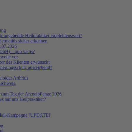
tung
ür angehende Heilpraktiker empfehlenswert?
ermatitis sicher erkennen
.07.2026
ebüH) – quo vadis?
ewelle vor
er des Klienten erwünscht
icherungsschutz ausreichend?
oider Arthritis
nschweig
 zum Tag der Arzneipflanze 2026
s auf uns Heilpraktiker?
 E-Mail-Kampagne [UPDATE]
ng
ng