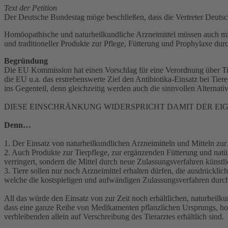
Text der Petition
Der Deutsche Bundestag möge beschließen, dass die Vertreter Deuts
Homöopathische und naturheilkundliche Arzneimittel müssen auch mi
und traditioneller Produkte zur Pflege, Fütterung und Prophylaxe durc
Begründung
Die EU Kommission hat einen Vorschlag für eine Verordnung über Tier
die EU u.a. das erstrebenswerte Ziel den Antibiotika-Einsatz bei Tie
ins Gegenteil, denn gleichzeitig werden auch die sinnvollen Alternat
DIESE EINSCHRÄNKUNG WIDERSPRICHT DAMIT DER EI
Denn…
1. Der Einsatz von naturheilkundlichen Arzneimitteln und Mitteln zu
2. Auch Produkte zur Tierpflege, zur ergänzenden Fütterung und natü
verringert, sondern die Mittel durch neue Zulassungsverfahren künstli
3. Tiere sollen nur noch Arzneimittel erhalten dürfen, die ausdrücklich
welche die kostspieligen und aufwändigen Zulassungsverfahren durc
All das würde den Einsatz von zur Zeit noch erhältlichen, naturheil
dass eine ganze Reihe von Medikamenten pflanzlichen Ursprungs, h
verbleibenden allein auf Verschreibung des Tierarztes erhältlich sind.