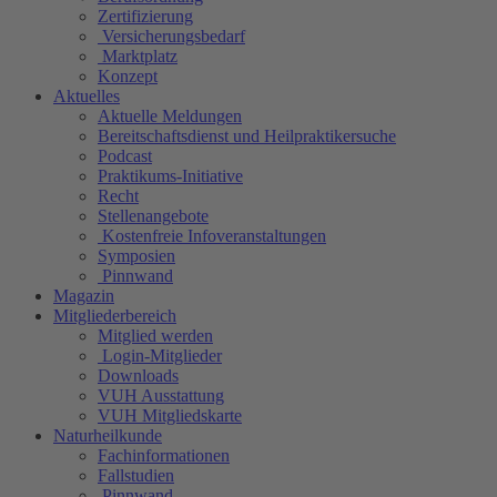
Zertifizierung
Versicherungsbedarf
Marktplatz
Konzept
Aktuelles
Aktuelle Meldungen
Bereitschaftsdienst und Heilpraktikersuche
Podcast
Praktikums-Initiative
Recht
Stellenangebote
Kostenfreie Infoveranstaltungen
Symposien
Pinnwand
Magazin
Mitgliederbereich
Mitglied werden
Login-Mitglieder
Downloads
VUH Ausstattung
VUH Mitgliedskarte
Naturheilkunde
Fachinformationen
Fallstudien
Pinnwand