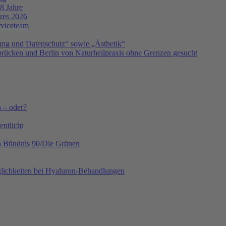
8 Jahre
hres 2026
rviceteam
ng und Datenschutz“ sowie „Ästhetik“
ücken und Berlin von Naturheilpraxis ohne Grenzen gesucht
h – oder?
ntlicht
on Bündnis 90/Die Grünen
lichkeiten bei Hyaluron-Behandlungen