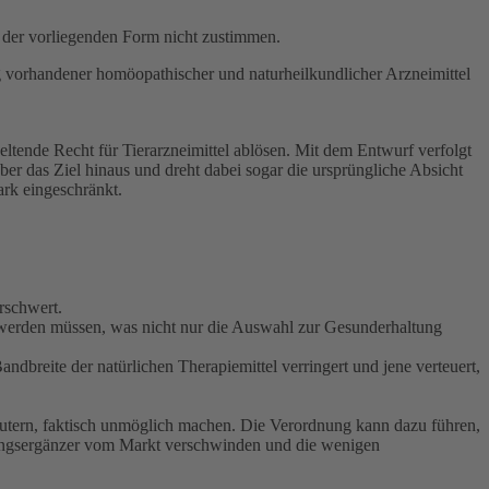
 der vorliegenden Form nicht zustimmen.
 vorhandener homöopathischer und naturheilkundlicher Arzneimittel
ltende Recht für Tierarzneimittel ablösen. Mit dem Entwurf verfolgt
er das Ziel hinaus und dreht dabei sogar die ursprüngliche Absicht
ark eingeschränkt.
rschwert.
en werden müssen, was nicht nur die Auswahl zur Gesunderhaltung
Bandbreite der natürlichen Therapiemittel verringert und jene verteuert,
räutern, faktisch unmöglich machen. Die Verordnung kann dazu führen,
rungsergänzer vom Markt verschwinden und die wenigen