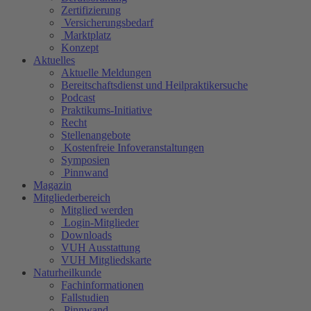
Zertifizierung
Versicherungsbedarf
Marktplatz
Konzept
Aktuelles
Aktuelle Meldungen
Bereitschaftsdienst und Heilpraktikersuche
Podcast
Praktikums-Initiative
Recht
Stellenangebote
Kostenfreie Infoveranstaltungen
Symposien
Pinnwand
Magazin
Mitgliederbereich
Mitglied werden
Login-Mitglieder
Downloads
VUH Ausstattung
VUH Mitgliedskarte
Naturheilkunde
Fachinformationen
Fallstudien
Pinnwand