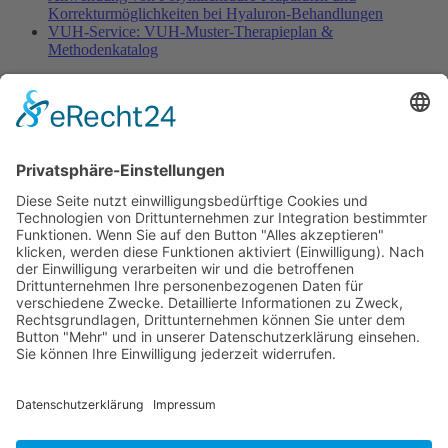
Korrekturmöglichkeiten bei Hyaluron-Behandlungen
VUH-Service: VUH-Muster-Therapieplan &
Methodenkatalog
Fachinformationen
Erstattungsfähige rezeptfreie Medikamente
Pollenflugkalender
Studie: Reduziert das Darmbakterium Bacteroides vulgatus
Heißhunger auf Süßes?
Verband Unabhängiger Heilpraktiker e.V.
Diese E-Mail-Adresse ist vor Spambots geschützt! Zur
Anzeige muss JavaScript eingeschaltet sein!
0261-1349 8000
Gördelinger Straße 47
Iduna-Haus, Ecke Neue Straße
38100 Braunschweig