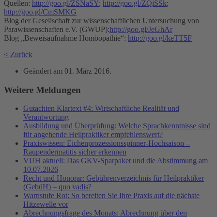
Quellen:
http://goo.gl/ZSNaSY
;
http://goo.gl/ZQiSSk
;
http://goo.gl/CmSMKG
Blog der Gesellschaft zur wissenschaftlichen Untersuchung von
Parawissenschaften e.V. (GWUP):
http://goo.gl/JeGhAr
Blog „Beweisaufnahme Homöopathie“:
http://goo.gl/keTT5F
< Zurück
Geändert am
01. März 2016
.
Weitere Meldungen
Gutachten Klartext #4: Wirtschaftliche Realität und
Verantwortung
Ausbildung und Überprüfung: Welche Sprachkenntnisse sind
für angehende Heilpraktiker empfehlenswert?
Praxiswissen: Eichenprozessionsspinner-Hochsaison –
Raupendermatitis sicher erkennen
VUH aktuell: Das GKV-Sparpaket und die Abstimmung am
10.07.2026
Recht und Honorar: Gebührenverzeichnis für Heilpraktiker
(GebüH) – quo vadis?
Warnstufe Rot: So bereiten Sie Ihre Praxis auf die nächste
Hitzewelle vor
Abrechnungsfrage des Monats: Abrechnung über den