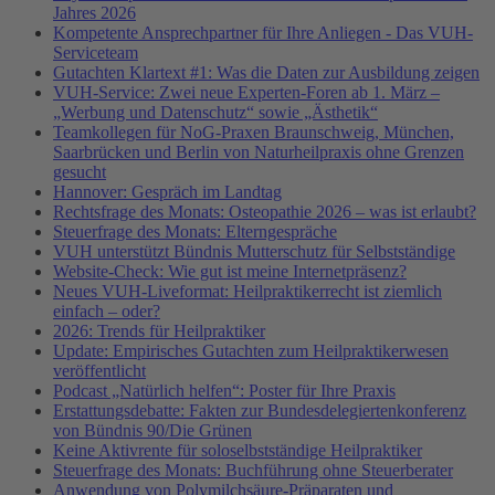
Jahres 2026
Kompetente Ansprechpartner für Ihre Anliegen - Das VUH-
Serviceteam
Gutachten Klartext #1: Was die Daten zur Ausbildung zeigen
VUH-Service: Zwei neue Experten-Foren ab 1. März –
„Werbung und Datenschutz“ sowie „Ästhetik“
Teamkollegen für NoG-Praxen Braunschweig, München,
Saarbrücken und Berlin von Naturheilpraxis ohne Grenzen
gesucht
Hannover: Gespräch im Landtag
Rechtsfrage des Monats: Osteopathie 2026 – was ist erlaubt?
Steuerfrage des Monats: Elterngespräche
VUH unterstützt Bündnis Mutterschutz für Selbstständige
Website-Check: Wie gut ist meine Internetpräsenz?
Neues VUH-Liveformat: Heilpraktikerrecht ist ziemlich
einfach – oder?
2026: Trends für Heilpraktiker
Update: Empirisches Gutachten zum Heilpraktikerwesen
veröffentlicht
Podcast „Natürlich helfen“: Poster für Ihre Praxis
Erstattungsdebatte: Fakten zur Bundesdelegiertenkonferenz
von Bündnis 90/Die Grünen
Keine Aktivrente für soloselbstständige Heilpraktiker
Steuerfrage des Monats: Buchführung ohne Steuerberater
Anwendung von Polymilchsäure-Präparaten und