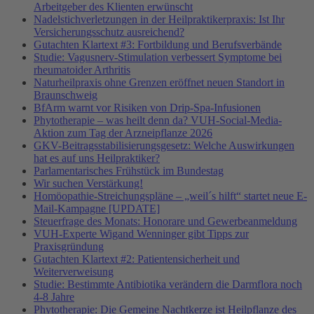
Arbeitgeber des Klienten erwünscht
Nadelstichverletzungen in der Heilpraktikerpraxis: Ist Ihr
Versicherungsschutz ausreichend?
Gutachten Klartext #3: Fortbildung und Berufsverbände
Studie: Vagusnerv-Stimulation verbessert Symptome bei
rheumatoider Arthritis
Naturheilpraxis ohne Grenzen eröffnet neuen Standort in
Braunschweig
BfArm warnt vor Risiken von Drip-Spa-Infusionen
Phytotherapie – was heilt denn da? VUH-Social-Media-
Aktion zum Tag der Arzneipflanze 2026
GKV-Beitragsstabilisierungsgesetz: Welche Auswirkungen
hat es auf uns Heilpraktiker?
Parlamentarisches Frühstück im Bundestag
Wir suchen Verstärkung!
Homöopathie-Streichungspläne – „weil´s hilft“ startet neue E-
Mail-Kampagne [UPDATE]
Steuerfrage des Monats: Honorare und Gewerbeanmeldung
VUH-Experte Wigand Wenninger gibt Tipps zur
Praxisgründung
Gutachten Klartext #2: Patientensicherheit und
Weiterverweisung
Studie: Bestimmte Antibiotika verändern die Darmflora noch
4-8 Jahre
Phytotherapie: Die Gemeine Nachtkerze ist Heilpflanze des