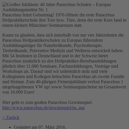
Paracelsus feiert Geburtstag! 1976 öffnete die erste Paracelsus
Heilpraktikerschule ihre Tore bzw. Türe, denn der erste Kurs fand in
einem kleinen Münchner Seminarraum statt.
Kaum zu glauben, dass sich innerhalb von nur vier Jahrzehnten die
Paracelsus Heilpraktikerschulen zu Europas führendem
Ausbildungsträger für Naturheilkunde, Psychotherapie,
Tierheilkunde, Präventive Medizin und Wellness entwickelt haben.
Mit 54 Instituten in Deutschland und in der Schweiz bietet
Paracelsus zusätzlich zu den Heilpraktiker-Berufsausbildungen
jährlich über 11.000 Seminare, Fachausbildungen, Vorträge und
Workshops an. Darauf sind wir unheimlich stolz und viele
Kolleginnen und Kollegen betrachten Paracelsus als zweite Familie
und Heimat. Zum 40-jährigen Firmenjubiläum verlost Paracelsus 1
niegelnagelneuen VW up! sowie Seminargutscheine im Gesamtwert
von 10.000 Euro!
Hier geht es zum großen Paracelsus Gewinnspiel:
http://www.paracelsus.de/gewinnspiel/gs. asp
< Zurück
Geändert am
07. März 2016
.