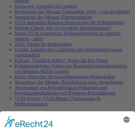
gesucht
Hannover: Gespräch im Landtag
Rechtsfrage des Monats: Osteopathie 2026 – was ist erlaubt?
Steuerfrage des Monats: Elterngespräche
VUH unterstützt Bündnis Mutterschutz für Selbstständige
Website-Check: Wie gut ist meine Internetpräsenz?
Neues VUH-Liveformat: Heilpraktikerrecht ist ziemlich
einfach – oder?
2026: Trends für Heilpraktiker
Update: Empirisches Gutachten zum Heilpraktikerwesen
veröffentlicht
Podcast „Natürlich helfen“: Poster für Ihre Praxis
Erstattungsdebatte: Fakten zur Bundesdelegiertenkonferenz
von Bündnis 90/Die Grünen
Keine Aktivrente für soloselbstständige Heilpraktiker
Steuerfrage des Monats: Buchführung ohne Steuerberater
Anwendung von Polymilchsäure-Präparaten und
Korrekturmöglichkeiten bei Hyaluron-Behandlungen
VUH-Service: VUH-Muster-Therapieplan &
Methodenkatalog
Fachinformationen
Erstattungsfähige rezeptfreie Medikamente
Pollenflugkalender