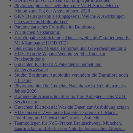
BfArm warnt vor Risiken von Drip-Spa-Infusionen
Phytotherapie – was heilt denn da? VUH-Social-Media-
Aktion zum Tag der Arzneipflanze 2026
GKV-Beitragsstabilisierungsgesetz: Welche Auswirkungen
hat es auf uns Heilpraktiker?
Parlamentarisches Frühstück im Bundestag
Wir suchen Verstärkung!
Homöopathie-Streichungspläne – „weil´s hilft“ startet neue E-
Mail-Kampagne [UPDATE]
Steuerfrage des Monats: Honorare und Gewerbeanmeldung
VUH-Experte Wigand Wenninger gibt Tipps zur
Praxisgründung
Gutachten Klartext #2: Patientensicherheit und
Weiterverweisung
Studie: Bestimmte Antibiotika verändern die Darmflora noch
4-8 Jahre
Phytotherapie: Die Gemeine Nachtkerze ist Heilpflanze des
Jahres 2026
Kompetente Ansprechpartner für Ihre Anliegen - Das VUH-
Serviceteam
Gutachten Klartext #1: Was die Daten zur Ausbildung zeigen
VUH-Service: Zwei neue Experten-Foren ab 1. März –
„Werbung und Datenschutz“ sowie „Ästhetik“
Teamkollegen für NoG-Praxen Braunschweig, München,
Saarbrücken und Berlin von Naturheilpraxis ohne Grenzen