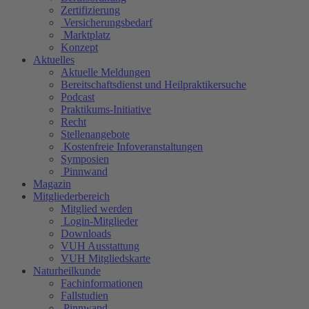
Zertifizierung
Versicherungsbedarf
Marktplatz
Konzept
Aktuelles
Aktuelle Meldungen
Bereitschaftsdienst und Heilpraktikersuche
Podcast
Praktikums-Initiative
Recht
Stellenangebote
Kostenfreie Infoveranstaltungen
Symposien
Pinnwand
Magazin
Mitgliederbereich
Mitglied werden
Login-Mitglieder
Downloads
VUH Ausstattung
VUH Mitgliedskarte
Naturheilkunde
Fachinformationen
Fallstudien
Pinnwand