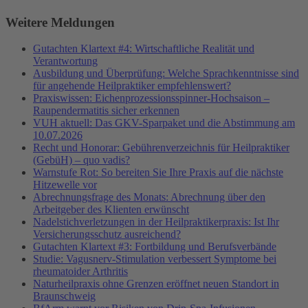
Weitere Meldungen
Gutachten Klartext #4: Wirtschaftliche Realität und
Verantwortung
Ausbildung und Überprüfung: Welche Sprachkenntnisse sind
für angehende Heilpraktiker empfehlenswert?
Praxiswissen: Eichenprozessionsspinner-Hochsaison –
Raupendermatitis sicher erkennen
VUH aktuell: Das GKV-Sparpaket und die Abstimmung am
10.07.2026
Recht und Honorar: Gebührenverzeichnis für Heilpraktiker
(GebüH) – quo vadis?
Warnstufe Rot: So bereiten Sie Ihre Praxis auf die nächste
Hitzewelle vor
Abrechnungsfrage des Monats: Abrechnung über den
Arbeitgeber des Klienten erwünscht
Nadelstichverletzungen in der Heilpraktikerpraxis: Ist Ihr
Versicherungsschutz ausreichend?
Gutachten Klartext #3: Fortbildung und Berufsverbände
Studie: Vagusnerv-Stimulation verbessert Symptome bei
rheumatoider Arthritis
Naturheilpraxis ohne Grenzen eröffnet neuen Standort in
Braunschweig