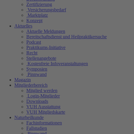
Zertifizierung
Versicherungsbedarf
Marktplatz
Konzept
Aktuelles
Aktuelle Meldungen
Bereitschaftsdienst und Heilpraktikersuche
Podcast
Praktikums-Initiative
Recht
Stellenangebote
Kostenfreie Infoveranstaltungen
Symposien
Pinnwand
Magazin
Mitgliederbereich
Mitglied werden
Login-Mitglieder
Downloads
VUH Ausstattung
VUH Mitgliedskarte
Naturheilkunde
Fachinformationen
Fallstudien
Pinnwand