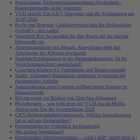
Praxiswissen: Eichenprozessionsspinner-Hochsaison –
Raupendermatitis sicher erkennen
VUH aktuell: Das GKV-Sparpaket und die Abstimmung am
10.07.2026
Recht und Honorar: Gebührenverzeichnis für Heilpraktiker
(GebüH) – quo vadis?
Warnstufe Rot: So bereiten Sie Ihre Praxis auf die nächste
Hitzewelle vor
Abrechnungsfrage des Monats: Abrechnung über den
Arbeitgeber des Klienten erwünscht
Nadelstichverletzungen in der Heilpraktikerpraxis: Ist Ihr
Versicherungsschutz ausreichend?
Gutachten Klartext #3: Fortbildung und Berufsverbände
Studie: Vagusnerv-Stimulation verbessert Symptome bei
rheumatoider Arthritis
Naturheilpraxis ohne Grenzen eröffnet neuen Standort in
Braunschweig
BfArm warnt vor Risiken von Drip-Spa-Infusionen
Phytotherapie – was heilt denn da? VUH-Social-Media-
Aktion zum Tag der Arzneipflanze 2026
GKV-Beitragsstabilisierungsgesetz: Welche Auswirkungen
hat es auf uns Heilpraktiker?
Parlamentarisches Frühstück im Bundestag
Wir suchen Verstärkung!
Homöopathie-Streichungspläne – „weil´s hilft“ startet neue E-