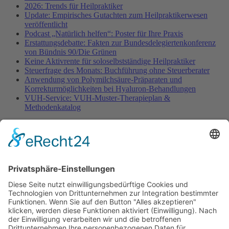
2026: Trends für Heilpraktiker
Update: Empirisches Gutachten zum Heilpraktikerwesen
veröffentlicht
Podcast „Natürlich helfen“: Poster für Ihre Praxis
Erstattungsdebatte: Fakten zur Bundesdelegiertenkonferenz
von Bündnis 90/Die Grünen
Keine Aktivrente für soloselbstständige Heilpraktiker
Steuerfrage des Monats: Buchführung ohne Steuerberater
Anwendung von Polymilchsäure-Präparaten und
Korrekturmöglichkeiten bei Hyaluron-Behandlungen
VUH-Service: VUH-Muster-Therapieplan &
Methodenkatalog
Fachinformationen
Erstattungsfähige rezeptfreie Medikamente
Pollenflugkalender
Studie: Reduziert das Darmbakterium Bacteroides vulgatus
Heißhunger auf Süßes?
Verband Unabhängiger Heilpraktiker e.V.
Diese E-Mail-Adresse ist vor Spambots geschützt! Zur