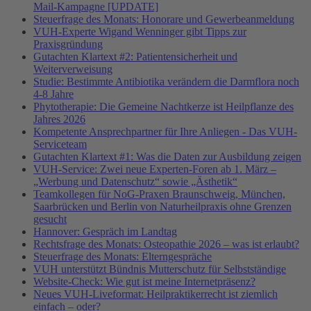
Mail-Kampagne [UPDATE]
Steuerfrage des Monats: Honorare und Gewerbeanmeldung
VUH-Experte Wigand Wenninger gibt Tipps zur
Praxisgründung
Gutachten Klartext #2: Patientensicherheit und
Weiterverweisung
Studie: Bestimmte Antibiotika verändern die Darmflora noch
4-8 Jahre
Phytotherapie: Die Gemeine Nachtkerze ist Heilpflanze des
Jahres 2026
Kompetente Ansprechpartner für Ihre Anliegen - Das VUH-
Serviceteam
Gutachten Klartext #1: Was die Daten zur Ausbildung zeigen
VUH-Service: Zwei neue Experten-Foren ab 1. März –
„Werbung und Datenschutz“ sowie „Ästhetik“
Teamkollegen für NoG-Praxen Braunschweig, München,
Saarbrücken und Berlin von Naturheilpraxis ohne Grenzen
gesucht
Hannover: Gespräch im Landtag
Rechtsfrage des Monats: Osteopathie 2026 – was ist erlaubt?
Steuerfrage des Monats: Elterngespräche
VUH unterstützt Bündnis Mutterschutz für Selbstständige
Website-Check: Wie gut ist meine Internetpräsenz?
Neues VUH-Liveformat: Heilpraktikerrecht ist ziemlich
einfach – oder?