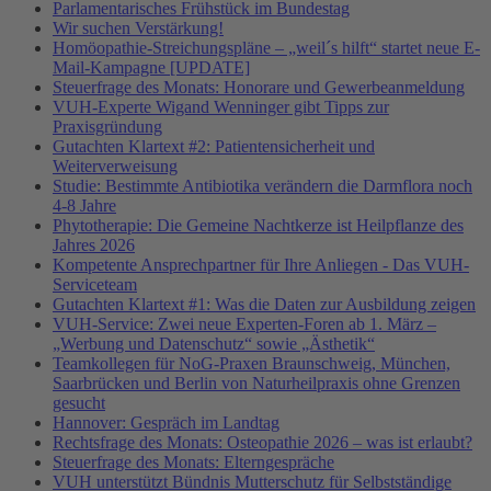
Parlamentarisches Frühstück im Bundestag
Wir suchen Verstärkung!
Homöopathie-Streichungspläne – „weil´s hilft“ startet neue E-
Mail-Kampagne [UPDATE]
Steuerfrage des Monats: Honorare und Gewerbeanmeldung
VUH-Experte Wigand Wenninger gibt Tipps zur
Praxisgründung
Gutachten Klartext #2: Patientensicherheit und
Weiterverweisung
Studie: Bestimmte Antibiotika verändern die Darmflora noch
4-8 Jahre
Phytotherapie: Die Gemeine Nachtkerze ist Heilpflanze des
Jahres 2026
Kompetente Ansprechpartner für Ihre Anliegen - Das VUH-
Serviceteam
Gutachten Klartext #1: Was die Daten zur Ausbildung zeigen
VUH-Service: Zwei neue Experten-Foren ab 1. März –
„Werbung und Datenschutz“ sowie „Ästhetik“
Teamkollegen für NoG-Praxen Braunschweig, München,
Saarbrücken und Berlin von Naturheilpraxis ohne Grenzen
gesucht
Hannover: Gespräch im Landtag
Rechtsfrage des Monats: Osteopathie 2026 – was ist erlaubt?
Steuerfrage des Monats: Elterngespräche
VUH unterstützt Bündnis Mutterschutz für Selbstständige