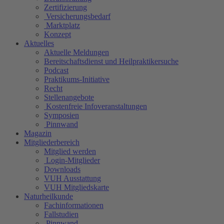
Zertifizierung
Versicherungsbedarf
Marktplatz
Konzept
Aktuelles
Aktuelle Meldungen
Bereitschaftsdienst und Heilpraktikersuche
Podcast
Praktikums-Initiative
Recht
Stellenangebote
Kostenfreie Infoveranstaltungen
Symposien
Pinnwand
Magazin
Mitgliederbereich
Mitglied werden
Login-Mitglieder
Downloads
VUH Ausstattung
VUH Mitgliedskarte
Naturheilkunde
Fachinformationen
Fallstudien
Pinnwand