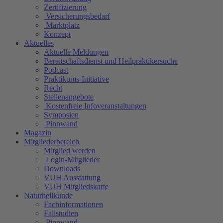
Zertifizierung
Versicherungsbedarf
Marktplatz
Konzept
Aktuelles
Aktuelle Meldungen
Bereitschaftsdienst und Heilpraktikersuche
Podcast
Praktikums-Initiative
Recht
Stellenangebote
Kostenfreie Infoveranstaltungen
Symposien
Pinnwand
Magazin
Mitgliederbereich
Mitglied werden
Login-Mitglieder
Downloads
VUH Ausstattung
VUH Mitgliedskarte
Naturheilkunde
Fachinformationen
Fallstudien
Pinnwand