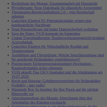
Rechtsfrage des Monats: Zusammenarbeit mit Hausärztin
Phytotherapie: Neue Datenbank für pflanzliche Arzneimittel
Therapeuten-Bereitschaftsdienst 2.0 – jetzt Bereitschaft
anbieten
Gutachten Klartext #5: Patientenkontakte zeigen eine
kontinuierliche Nachfrage
Neue Praxissoftware mit hoher Datensicherheit verfügbar
Save the Dates: VUH kompakt im September
Update Eigenbluttherapie: Bundesverfassungsgericht bestätigt
Arztvorbehalt
Gutachten Klartext #4: Wirtschaftliche Realität und
Verantwortung
Ausbildung und Überprüfung: Welche Sprachkenntnisse sind
für angehende Heilpraktiker empfehlenswert?
Praxiswissen: Eichenprozessionsspinner-Hochsaison –
Raupendermatitis sicher erkennen
VUH aktuell: Das GKV-Sparpaket und die Abstimmung am
10.07.2026
Recht und Honorar: Gebührenverzeichnis für Heilpraktiker
(GebüH) – quo vadis?
Warnstufe Rot: So bereiten Sie Ihre Praxis auf die nächste
Hitzewelle vor
Abrechnungsfrage des Monats: Abrechnung über den
Arbeitgeber des Klienten erwünscht
Nadelstichverletzungen in der Heilpraktikerpraxis: Ist Ihr