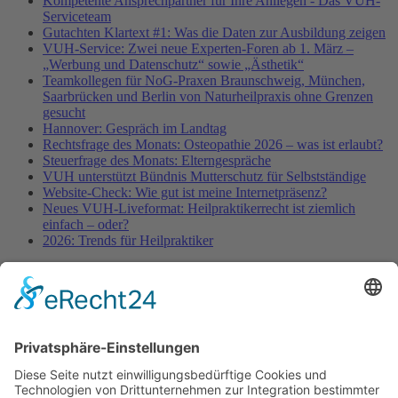
Kompetente Ansprechpartner für Ihre Anliegen - Das VUH-
Serviceteam
Gutachten Klartext #1: Was die Daten zur Ausbildung zeigen
VUH-Service: Zwei neue Experten-Foren ab 1. März –
„Werbung und Datenschutz“ sowie „Ästhetik“
Teamkollegen für NoG-Praxen Braunschweig, München,
Saarbrücken und Berlin von Naturheilpraxis ohne Grenzen
gesucht
Hannover: Gespräch im Landtag
Rechtsfrage des Monats: Osteopathie 2026 – was ist erlaubt?
Steuerfrage des Monats: Elterngespräche
VUH unterstützt Bündnis Mutterschutz für Selbstständige
Website-Check: Wie gut ist meine Internetpräsenz?
Neues VUH-Liveformat: Heilpraktikerrecht ist ziemlich
einfach – oder?
2026: Trends für Heilpraktiker
Fachinformationen
Erstattungsfähige rezeptfreie Medikamente
Pollenflugkalender
Studie: Reduziert das Darmbakterium Bacteroides vulgatus
Heißhunger auf Süßes?