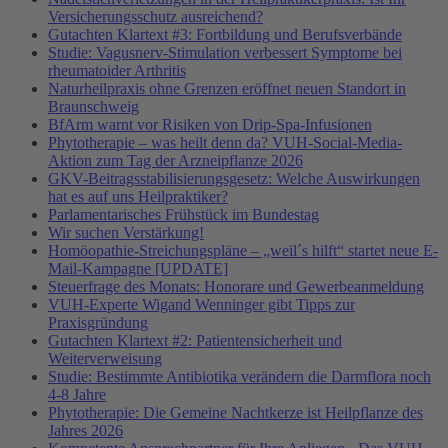
Versicherungsschutz ausreichend?
Gutachten Klartext #3: Fortbildung und Berufsverbände
Studie: Vagusnerv-Stimulation verbessert Symptome bei
rheumatoider Arthritis
Naturheilpraxis ohne Grenzen eröffnet neuen Standort in
Braunschweig
BfArm warnt vor Risiken von Drip-Spa-Infusionen
Phytotherapie – was heilt denn da? VUH-Social-Media-
Aktion zum Tag der Arzneipflanze 2026
GKV-Beitragsstabilisierungsgesetz: Welche Auswirkungen
hat es auf uns Heilpraktiker?
Parlamentarisches Frühstück im Bundestag
Wir suchen Verstärkung!
Homöopathie-Streichungspläne – „weil´s hilft“ startet neue E-
Mail-Kampagne [UPDATE]
Steuerfrage des Monats: Honorare und Gewerbeanmeldung
VUH-Experte Wigand Wenninger gibt Tipps zur
Praxisgründung
Gutachten Klartext #2: Patientensicherheit und
Weiterverweisung
Studie: Bestimmte Antibiotika verändern die Darmflora noch
4-8 Jahre
Phytotherapie: Die Gemeine Nachtkerze ist Heilpflanze des
Jahres 2026