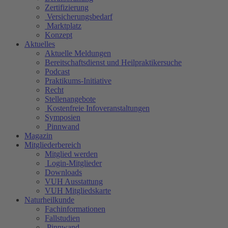
Zertifizierung
Versicherungsbedarf
Marktplatz
Konzept
Aktuelles
Aktuelle Meldungen
Bereitschaftsdienst und Heilpraktikersuche
Podcast
Praktikums-Initiative
Recht
Stellenangebote
Kostenfreie Infoveranstaltungen
Symposien
Pinnwand
Magazin
Mitgliederbereich
Mitglied werden
Login-Mitglieder
Downloads
VUH Ausstattung
VUH Mitgliedskarte
Naturheilkunde
Fachinformationen
Fallstudien
Pinnwand