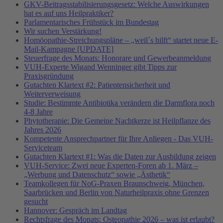
GKV-Beitragsstabilisierungsgesetz: Welche Auswirkungen
hat es auf uns Heilpraktiker?
Parlamentarisches Frühstück im Bundestag
Wir suchen Verstärkung!
Homöopathie-Streichungspläne – „weil´s hilft“ startet neue E-
Mail-Kampagne [UPDATE]
Steuerfrage des Monats: Honorare und Gewerbeanmeldung
VUH-Experte Wigand Wenninger gibt Tipps zur
Praxisgründung
Gutachten Klartext #2: Patientensicherheit und
Weiterverweisung
Studie: Bestimmte Antibiotika verändern die Darmflora noch
4-8 Jahre
Phytotherapie: Die Gemeine Nachtkerze ist Heilpflanze des
Jahres 2026
Kompetente Ansprechpartner für Ihre Anliegen - Das VUH-
Serviceteam
Gutachten Klartext #1: Was die Daten zur Ausbildung zeigen
VUH-Service: Zwei neue Experten-Foren ab 1. März –
„Werbung und Datenschutz“ sowie „Ästhetik“
Teamkollegen für NoG-Praxen Braunschweig, München,
Saarbrücken und Berlin von Naturheilpraxis ohne Grenzen
gesucht
Hannover: Gespräch im Landtag
Rechtsfrage des Monats: Osteopathie 2026 – was ist erlaubt?