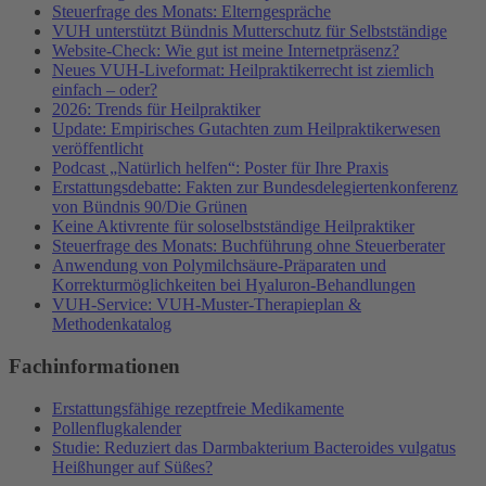
Steuerfrage des Monats: Elterngespräche
VUH unterstützt Bündnis Mutterschutz für Selbstständige
Website-Check: Wie gut ist meine Internetpräsenz?
Neues VUH-Liveformat: Heilpraktikerrecht ist ziemlich
einfach – oder?
2026: Trends für Heilpraktiker
Update: Empirisches Gutachten zum Heilpraktikerwesen
veröffentlicht
Podcast „Natürlich helfen“: Poster für Ihre Praxis
Erstattungsdebatte: Fakten zur Bundesdelegiertenkonferenz
von Bündnis 90/Die Grünen
Keine Aktivrente für soloselbstständige Heilpraktiker
Steuerfrage des Monats: Buchführung ohne Steuerberater
Anwendung von Polymilchsäure-Präparaten und
Korrekturmöglichkeiten bei Hyaluron-Behandlungen
VUH-Service: VUH-Muster-Therapieplan &
Methodenkatalog
Fachinformationen
Erstattungsfähige rezeptfreie Medikamente
Pollenflugkalender
Studie: Reduziert das Darmbakterium Bacteroides vulgatus
Heißhunger auf Süßes?