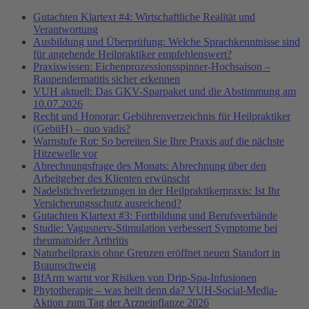
Gutachten Klartext #4: Wirtschaftliche Realität und
Verantwortung
Ausbildung und Überprüfung: Welche Sprachkenntnisse sind
für angehende Heilpraktiker empfehlenswert?
Praxiswissen: Eichenprozessionsspinner-Hochsaison –
Raupendermatitis sicher erkennen
VUH aktuell: Das GKV-Sparpaket und die Abstimmung am
10.07.2026
Recht und Honorar: Gebührenverzeichnis für Heilpraktiker
(GebüH) – quo vadis?
Warnstufe Rot: So bereiten Sie Ihre Praxis auf die nächste
Hitzewelle vor
Abrechnungsfrage des Monats: Abrechnung über den
Arbeitgeber des Klienten erwünscht
Nadelstichverletzungen in der Heilpraktikerpraxis: Ist Ihr
Versicherungsschutz ausreichend?
Gutachten Klartext #3: Fortbildung und Berufsverbände
Studie: Vagusnerv-Stimulation verbessert Symptome bei
rheumatoider Arthritis
Naturheilpraxis ohne Grenzen eröffnet neuen Standort in
Braunschweig
BfArm warnt vor Risiken von Drip-Spa-Infusionen
Phytotherapie – was heilt denn da? VUH-Social-Media-
Aktion zum Tag der Arzneipflanze 2026