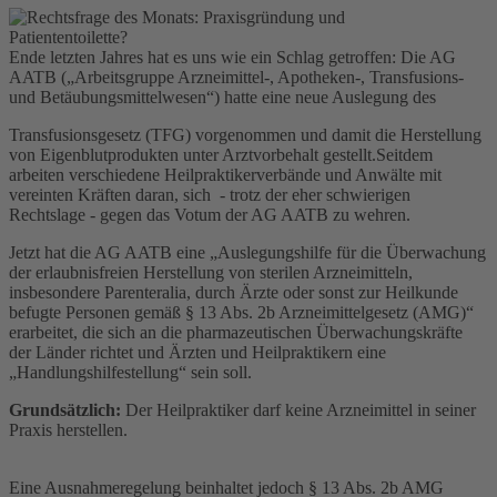
Ende letzten Jahres hat es uns wie ein Schlag getroffen: Die AG
AATB („Arbeitsgruppe Arzneimittel-, Apotheken-, Transfusions-
und Betäubungsmittelwesen“) hatte eine neue Auslegung des
Transfusionsgesetz (TFG) vorgenommen und damit die Herstellung
von Eigenblutprodukten unter Arztvorbehalt gestellt.Seitdem
arbeiten verschiedene Heilpraktikerverbände und Anwälte mit
vereinten Kräften daran, sich - trotz der eher schwierigen
Rechtslage - gegen das Votum der AG AATB zu wehren.
Jetzt hat die AG AATB eine „Auslegungshilfe für die Überwachung
der erlaubnisfreien Herstellung von sterilen Arzneimitteln,
insbesondere Parenteralia, durch Ärzte oder sonst zur Heilkunde
befugte Personen gemäß § 13 Abs. 2b Arzneimittelgesetz (AMG)“
erarbeitet, die sich an die pharmazeutischen Überwachungskräfte
der Länder richtet und Ärzten und Heilpraktikern eine
„Handlungshilfestellung“ sein soll.
Grundsätzlich:
Der Heilpraktiker darf keine Arzneimittel in seiner
Praxis herstellen.
Eine Ausnahmeregelung beinhaltet jedoch § 13 Abs. 2b AMG