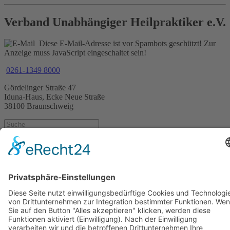
Verband Unabhängiger Heilpraktiker e.V.
Diese E-Mail-Adresse ist vor Spambots geschützt! Zur
Anzeige muss JavaScript eingeschaltet sein!
0261-1349 8000
Gördelinger Straße 47
Iduna-Haus, Ecke Neue Straße
38100 Braunschweig
Impressum
Datenschutzerklärung