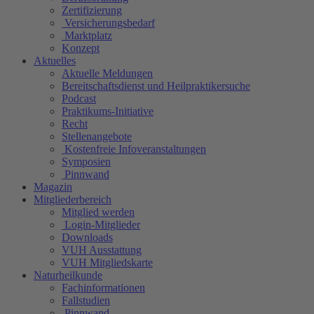
Zertifizierung
Versicherungsbedarf
Marktplatz
Konzept
Aktuelles
Aktuelle Meldungen
Bereitschaftsdienst und Heilpraktikersuche
Podcast
Praktikums-Initiative
Recht
Stellenangebote
Kostenfreie Infoveranstaltungen
Symposien
Pinnwand
Magazin
Mitgliederbereich
Mitglied werden
Login-Mitglieder
Downloads
VUH Ausstattung
VUH Mitgliedskarte
Naturheilkunde
Fachinformationen
Fallstudien
Pinnwand