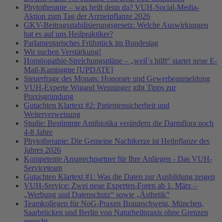
Phytotherapie – was heilt denn da? VUH-Social-Media-
Aktion zum Tag der Arzneipflanze 2026
GKV-Beitragsstabilisierungsgesetz: Welche Auswirkungen
hat es auf uns Heilpraktiker?
Parlamentarisches Frühstück im Bundestag
Wir suchen Verstärkung!
Homöopathie-Streichungspläne – „weil´s hilft“ startet neue E-
Mail-Kampagne [UPDATE]
Steuerfrage des Monats: Honorare und Gewerbeanmeldung
VUH-Experte Wigand Wenninger gibt Tipps zur
Praxisgründung
Gutachten Klartext #2: Patientensicherheit und
Weiterverweisung
Studie: Bestimmte Antibiotika verändern die Darmflora noch
4-8 Jahre
Phytotherapie: Die Gemeine Nachtkerze ist Heilpflanze des
Jahres 2026
Kompetente Ansprechpartner für Ihre Anliegen - Das VUH-
Serviceteam
Gutachten Klartext #1: Was die Daten zur Ausbildung zeigen
VUH-Service: Zwei neue Experten-Foren ab 1. März –
„Werbung und Datenschutz“ sowie „Ästhetik“
Teamkollegen für NoG-Praxen Braunschweig, München,
Saarbrücken und Berlin von Naturheilpraxis ohne Grenzen
gesucht