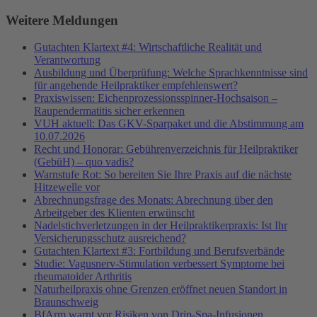
Weitere Meldungen
Gutachten Klartext #4: Wirtschaftliche Realität und
Verantwortung
Ausbildung und Überprüfung: Welche Sprachkenntnisse sind
für angehende Heilpraktiker empfehlenswert?
Praxiswissen: Eichenprozessionsspinner-Hochsaison –
Raupendermatitis sicher erkennen
VUH aktuell: Das GKV-Sparpaket und die Abstimmung am
10.07.2026
Recht und Honorar: Gebührenverzeichnis für Heilpraktiker
(GebüH) – quo vadis?
Warnstufe Rot: So bereiten Sie Ihre Praxis auf die nächste
Hitzewelle vor
Abrechnungsfrage des Monats: Abrechnung über den
Arbeitgeber des Klienten erwünscht
Nadelstichverletzungen in der Heilpraktikerpraxis: Ist Ihr
Versicherungsschutz ausreichend?
Gutachten Klartext #3: Fortbildung und Berufsverbände
Studie: Vagusnerv-Stimulation verbessert Symptome bei
rheumatoider Arthritis
Naturheilpraxis ohne Grenzen eröffnet neuen Standort in
Braunschweig
BfArm warnt vor Risiken von Drip-Spa-Infusionen