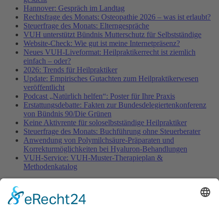
Hannover: Gespräch im Landtag
Rechtsfrage des Monats: Osteopathie 2026 – was ist erlaubt?
Steuerfrage des Monats: Elterngespräche
VUH unterstützt Bündnis Mutterschutz für Selbstständige
Website-Check: Wie gut ist meine Internetpräsenz?
Neues VUH-Liveformat: Heilpraktikerrecht ist ziemlich
einfach – oder?
2026: Trends für Heilpraktiker
Update: Empirisches Gutachten zum Heilpraktikerwesen
veröffentlicht
Podcast „Natürlich helfen“: Poster für Ihre Praxis
Erstattungsdebatte: Fakten zur Bundesdelegiertenkonferenz
von Bündnis 90/Die Grünen
Keine Aktivrente für soloselbstständige Heilpraktiker
Steuerfrage des Monats: Buchführung ohne Steuerberater
Anwendung von Polymilchsäure-Präparaten und
Korrekturmöglichkeiten bei Hyaluron-Behandlungen
VUH-Service: VUH-Muster-Therapieplan &
Methodenkatalog
Fachinformationen
Erstattungsfähige rezeptfreie Medikamente
Pollenflugkalender