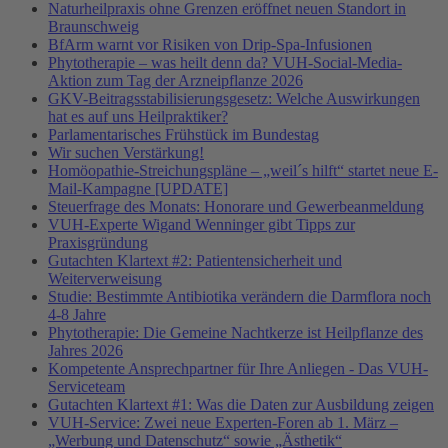
Naturheilpraxis ohne Grenzen eröffnet neuen Standort in
Braunschweig
BfArm warnt vor Risiken von Drip-Spa-Infusionen
Phytotherapie – was heilt denn da? VUH-Social-Media-
Aktion zum Tag der Arzneipflanze 2026
GKV-Beitragsstabilisierungsgesetz: Welche Auswirkungen
hat es auf uns Heilpraktiker?
Parlamentarisches Frühstück im Bundestag
Wir suchen Verstärkung!
Homöopathie-Streichungspläne – „weil´s hilft“ startet neue E-
Mail-Kampagne [UPDATE]
Steuerfrage des Monats: Honorare und Gewerbeanmeldung
VUH-Experte Wigand Wenninger gibt Tipps zur
Praxisgründung
Gutachten Klartext #2: Patientensicherheit und
Weiterverweisung
Studie: Bestimmte Antibiotika verändern die Darmflora noch
4-8 Jahre
Phytotherapie: Die Gemeine Nachtkerze ist Heilpflanze des
Jahres 2026
Kompetente Ansprechpartner für Ihre Anliegen - Das VUH-
Serviceteam
Gutachten Klartext #1: Was die Daten zur Ausbildung zeigen
VUH-Service: Zwei neue Experten-Foren ab 1. März –
„Werbung und Datenschutz“ sowie „Ästhetik“