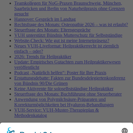
Teamkollegen für NoG-Praxen Braunschweig, München,
Saarbrücken und Berlin von Naturheilpraxis ohne Grenzen
gesucht
Hannover: Gespräch im Landtag
Rechtsfrage des Monats: Osteopathie 2026 – was ist erlaubt?
Steuerfrage des Monats: Elterngespräche
VUH unterstützt Bündnis Mutterschutz für Selbstständige
Website-Check: Wie gut ist meine Internetpräsenz?
Neues VUH-Liveformat: Heilpraktikerrecht ist ziemlich
einfach – oder?
2026: Trends für Heilpraktiker
Update: Empirisches Gutachten zum Heilpraktikerwesen
veröffentlicht
Podcast „Natürlich helfen“: Poster für Ihre Praxis
Erstattungsdebatte: Fakten zur Bundesdelegiertenkonferenz
von Bündnis 90/Die Grünen
Keine Aktivrente für soloselbstständige Heilpraktiker
Steuerfrage des Monats: Buchführung ohne Steuerberater
Anwendung von Polymilchsäure-Präparaten und
Korrekturmöglichkeiten bei Hyaluron-Behandlungen
VUH-Service: VUH-Muster-Therapieplan &
Methodenkatalog
Fachinformationen