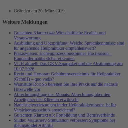
Geändert am
20. März 2019
.
Weitere Meldungen
Gutachten Klartext #4: Wirtschaftliche Realität und
Verantwortung
Ausbildung und Überprüfung: Welche Sprachkenntnisse sind
für angehende Heilpraktiker empfehlenswert?
Praxiswissen: Eichenprozessionsspinner-Hochsaison –
Raupendermatitis sicher erkennen
VUH aktuell: Das GKV-Sparpaket und die Abstimmung am
10.07.2026
Recht und Honorar: Gebührenverzeichnis für Heilpraktiker
(GebüH) – quo vadis?
Warnstufe Rot: So bereiten Sie Ihre Praxis auf die nächste
Hitzewelle vor
Abrechnungsfrage des Monats: Abrechnung über den
Arbeitgeber des Klienten erwünscht
Nadelstichverletzungen in der Heilpraktikerpraxis: Ist Ihr
Versicherungsschutz ausreichend?
Gutachten Klartext #3: Fortbildung und Berufsverbände
Studie: Vagusnerv-Stimulation verbessert Symptome bei
rheumatoider Arthritis