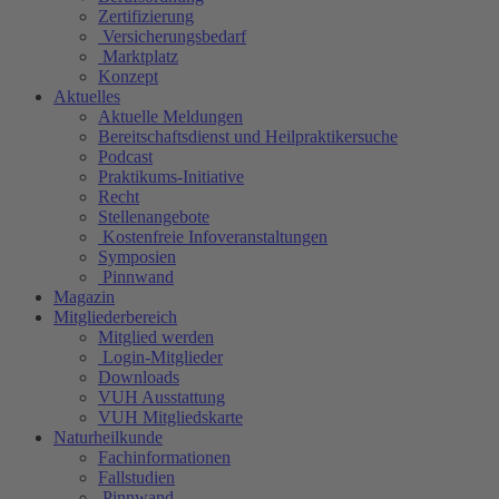
Zertifizierung
Versicherungsbedarf
Marktplatz
Konzept
Aktuelles
Aktuelle Meldungen
Bereitschaftsdienst und Heilpraktikersuche
Podcast
Praktikums-Initiative
Recht
Stellenangebote
Kostenfreie Infoveranstaltungen
Symposien
Pinnwand
Magazin
Mitgliederbereich
Mitglied werden
Login-Mitglieder
Downloads
VUH Ausstattung
VUH Mitgliedskarte
Naturheilkunde
Fachinformationen
Fallstudien
Pinnwand