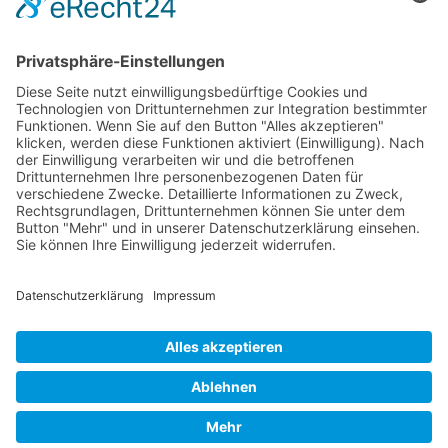
Erstattungsfähige rezeptfreie Medikamente
Pollenflugkalender
Studie: Reduziert das Darmbakterium Bacteroides vulgatus
Heißhunger auf Süßes?
Verband Unabhängiger Heilpraktiker e.V.
Diese E-Mail-Adresse ist vor Spambots geschützt! Zur
Anzeige muss JavaScript eingeschaltet sein!
0261-1349 8000
Gördelinger Straße 47
Iduna-Haus, Ecke Neue Straße
38100 Braunschweig
Impressum
Datenschutzerklärung