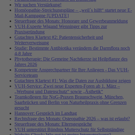
Wir suchen Verstärkung!
Homöopathie-Streichungspläne – „weil´s hilft“ startet neue E-
Mail-Kampagne [UPDATE]
Steuerfrage des Monats: Honorare und Gewerbeanmeldung
VUH-Experte Wigand Wenninger gibt Tipps zur
Praxisgründung
Gutachten Klartext #2: Patientensicherheit und
Weiterverweisung
Studie: Bestimmte Antibiotika verändern die Darmflora noch
4-8 Jahre
Phytotherapie: Die Gemeine Nachtkerze ist Heilpflanze des
Jahres 2026
Kompetente Ansprechpartner für Ihre Anliegen - Das VUH-
Serviceteam
Gutachten Klartext #1: Was die Daten zur Ausbildung zeigen
VUH-Service: Zwei neue Experten-Foren ab 1. März –
„Werbung und Datenschutz“ sowie „Ästhetik“
Teamkollegen für NoG-Praxen Braunschweig, München,
Saarbrücken und Berlin von Naturheilpraxis ohne Grenzen
gesucht
Hannover: Gespräch im Landtag
Rechtsfrage des Monats: Osteopathie 2026 – was ist erlaubt?
Steuerfrage des Monats: Elterngespräche
VUH unterstützt Bündnis Mutterschutz für Selbstständige
Website-Check: Wie gut ist meine Internetpräsenz?