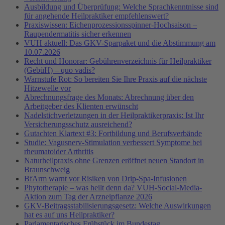
Ausbildung und Überprüfung: Welche Sprachkenntnisse sind
für angehende Heilpraktiker empfehlenswert?
Praxiswissen: Eichenprozessionsspinner-Hochsaison –
Raupendermatitis sicher erkennen
VUH aktuell: Das GKV-Sparpaket und die Abstimmung am
10.07.2026
Recht und Honorar: Gebührenverzeichnis für Heilpraktiker
(GebüH) – quo vadis?
Warnstufe Rot: So bereiten Sie Ihre Praxis auf die nächste
Hitzewelle vor
Abrechnungsfrage des Monats: Abrechnung über den
Arbeitgeber des Klienten erwünscht
Nadelstichverletzungen in der Heilpraktikerpraxis: Ist Ihr
Versicherungsschutz ausreichend?
Gutachten Klartext #3: Fortbildung und Berufsverbände
Studie: Vagusnerv-Stimulation verbessert Symptome bei
rheumatoider Arthritis
Naturheilpraxis ohne Grenzen eröffnet neuen Standort in
Braunschweig
BfArm warnt vor Risiken von Drip-Spa-Infusionen
Phytotherapie – was heilt denn da? VUH-Social-Media-
Aktion zum Tag der Arzneipflanze 2026
GKV-Beitragsstabilisierungsgesetz: Welche Auswirkungen
hat es auf uns Heilpraktiker?
Parlamentarisches Frühstück im Bundestag