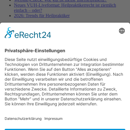
Neues VUH-Liveformat: Heilpraktikerrecht ist ziemlich
einfach – oder?
2026: Trends für Heilpraktiker
Fachinformationen
Erstattungsfähige rezeptfreie Medikamente
Pollenflugkalender
Studie: Reduziert das Darmbakterium Bacteroides vulgatus
Heißhunger auf Süßes?
Verband Unabhängiger Heilpraktiker e.V.
Diese E-Mail-Adresse ist vor Spambots geschützt! Zur
Anzeige muss JavaScript eingeschaltet sein!
0261-1349 8000
Gördelinger Straße 47
Iduna-Haus, Ecke Neue Straße
38100 Braunschweig