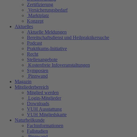
Zertifizierung
Versicherungsbedarf
Marktplatz
Konzept
Aktuelles
Aktuelle Meldungen
Bereitschaftsdienst und Heilpraktikersuche
Podcast
Praktikums-Initiative
Recht
Stellenangebote
Kostenfreie Infoveranstaltungen
Symposien
Pinnwand
Magazin
Mitgliederbereich
Mitglied werden
Login-Mitglieder
Downloads
VUH Ausstattung
VUH Mitgliedskarte
Naturheilkunde
Fachinformationen
Fallstudien
Pinnwand