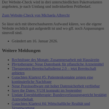
Der Website-Check wird in drei unterschiedlichen Paketvarianten
angeboten, je nach Umfang und individuellem Prüfbedarf.
Zum Website-Check von Michaela Albrecht
So lässt sich mit überschaubarem Aufwand klären, wo die eigene
Website rechtlich gut aufgestellt ist und wo gff. noch Anpassungen
sinnvoll sind.
Geändert am
16. Januar 2026
.
Weitere Meldungen
Rechtsfrage des Monats: Zusammenarbeit mit Hausärztin
Phytotherapie: Neue Datenbank für pflanzliche Arzneimittel
Therapeuten-Bereitschaftsdienst 2.0 – jetzt Bereitschaft
anbieten
Gutachten Klartext #5: Patientenkontakte zeigen eine
kontinuierliche Nachfrage
Neue Praxissoftware mit hoher Datensicherheit verfügbar
Save the Dates: VUH kompakt im September
Update Eigenbluttherapie: Bundesverfassungsgericht bestätigt
Arztvorbehalt
Gutachten Klartext #4: Wirtschaftliche Realität und
Verantwortung