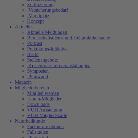
Zertifizierung
Versicherungsbedarf
Marktplatz
Konzept
Aktuelles
Aktuelle Meldungen
Bereitschaftsdienst und Heilpraktikersuche
Podcast
Praktikums-Initiative
Recht
Stellenangebote
Kostenfreie Infoveranstaltungen
Symposien
Pinnwand
Magazin
Mitgliederbereich
Mitglied werden
Login-Mitglieder
Downloads
VUH Ausstattung
VUH Mitgliedskarte
Naturheilkunde
Fachinformationen
Fallstudien
Pinnwand