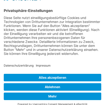
Erstattungsfähige rezeptfreie Medikamente
Pollenflugkalender
Studie: Reduziert das Darmbakterium Bacteroides vulgatus
Heißhunger auf Süßes?
Verband Unabhängiger Heilpraktiker e.V.
Diese E-Mail-Adresse ist vor Spambots geschützt! Zur
Anzeige muss JavaScript eingeschaltet sein!
0261-1349 8000
Gördelinger Straße 47
Iduna-Haus, Ecke Neue Straße
38100 Braunschweig
Impressum
Datenschutzerklärung