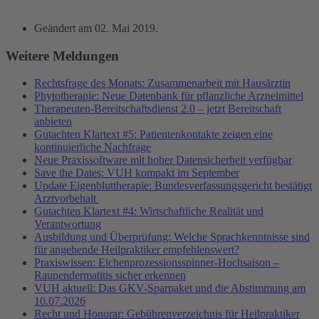
Geändert am
02. Mai 2019
.
Weitere Meldungen
Rechtsfrage des Monats: Zusammenarbeit mit Hausärztin
Phytotherapie: Neue Datenbank für pflanzliche Arzneimittel
Therapeuten-Bereitschaftsdienst 2.0 – jetzt Bereitschaft
anbieten
Gutachten Klartext #5: Patientenkontakte zeigen eine
kontinuierliche Nachfrage
Neue Praxissoftware mit hoher Datensicherheit verfügbar
Save the Dates: VUH kompakt im September
Update Eigenbluttherapie: Bundesverfassungsgericht bestätigt
Arztvorbehalt
Gutachten Klartext #4: Wirtschaftliche Realität und
Verantwortung
Ausbildung und Überprüfung: Welche Sprachkenntnisse sind
für angehende Heilpraktiker empfehlenswert?
Praxiswissen: Eichenprozessionsspinner-Hochsaison –
Raupendermatitis sicher erkennen
VUH aktuell: Das GKV-Sparpaket und die Abstimmung am
10.07.2026
Recht und Honorar: Gebührenverzeichnis für Heilpraktiker