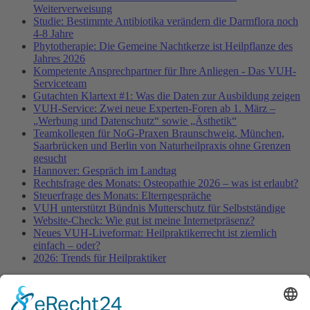
Weiterverweisung
Studie: Bestimmte Antibiotika verändern die Darmflora noch
4-8 Jahre
Phytotherapie: Die Gemeine Nachtkerze ist Heilpflanze des
Jahres 2026
Kompetente Ansprechpartner für Ihre Anliegen - Das VUH-
Serviceteam
Gutachten Klartext #1: Was die Daten zur Ausbildung zeigen
VUH-Service: Zwei neue Experten-Foren ab 1. März –
„Werbung und Datenschutz“ sowie „Ästhetik“
Teamkollegen für NoG-Praxen Braunschweig, München,
Saarbrücken und Berlin von Naturheilpraxis ohne Grenzen
gesucht
Hannover: Gespräch im Landtag
Rechtsfrage des Monats: Osteopathie 2026 – was ist erlaubt?
Steuerfrage des Monats: Elterngespräche
VUH unterstützt Bündnis Mutterschutz für Selbstständige
Website-Check: Wie gut ist meine Internetpräsenz?
Neues VUH-Liveformat: Heilpraktikerrecht ist ziemlich
einfach – oder?
2026: Trends für Heilpraktiker
Fachinformationen