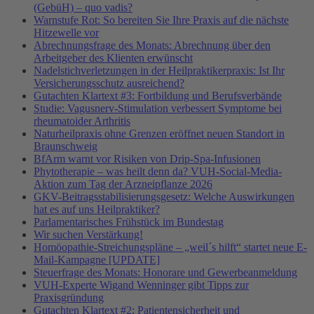
(GebüH) – quo vadis?
Warnstufe Rot: So bereiten Sie Ihre Praxis auf die nächste
Hitzewelle vor
Abrechnungsfrage des Monats: Abrechnung über den
Arbeitgeber des Klienten erwünscht
Nadelstichverletzungen in der Heilpraktikerpraxis: Ist Ihr
Versicherungsschutz ausreichend?
Gutachten Klartext #3: Fortbildung und Berufsverbände
Studie: Vagusnerv-Stimulation verbessert Symptome bei
rheumatoider Arthritis
Naturheilpraxis ohne Grenzen eröffnet neuen Standort in
Braunschweig
BfArm warnt vor Risiken von Drip-Spa-Infusionen
Phytotherapie – was heilt denn da? VUH-Social-Media-
Aktion zum Tag der Arzneipflanze 2026
GKV-Beitragsstabilisierungsgesetz: Welche Auswirkungen
hat es auf uns Heilpraktiker?
Parlamentarisches Frühstück im Bundestag
Wir suchen Verstärkung!
Homöopathie-Streichungspläne – „weil´s hilft“ startet neue E-
Mail-Kampagne [UPDATE]
Steuerfrage des Monats: Honorare und Gewerbeanmeldung
VUH-Experte Wigand Wenninger gibt Tipps zur
Praxisgründung
Gutachten Klartext #2: Patientensicherheit und