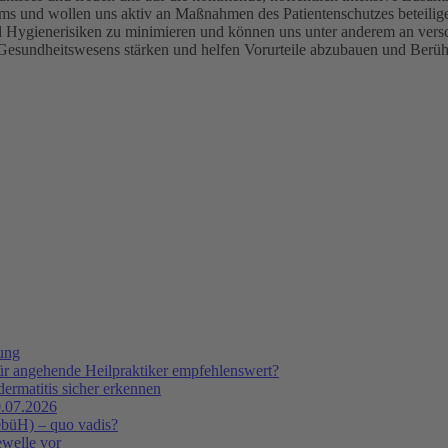
ms und wollen uns aktiv an Maßnahmen des Patientenschutzes beteilig
ienerisiken zu minimieren und können uns unter anderem an verschie
en Gesundheitswesens stärken und helfen Vorurteile abzubauen und Ber
tung
ür angehende Heilpraktiker empfehlenswert?
ermatitis sicher erkennen
.07.2026
ebüH) – quo vadis?
ewelle vor