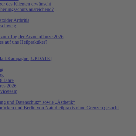
er des Klienten erwünscht
icherungsschutz ausreichend?
oider Arthritis
nschweig
 zum Tag der Arzneipflanze 2026
s auf uns Heilpraktiker?
 E-Mail-Kampagne [UPDATE]
ng
ng
8 Jahre
hres 2026
rviceteam
ng und Datenschutz“ sowie „Ästhetik“
ücken und Berlin von Naturheilpraxis ohne Grenzen gesucht