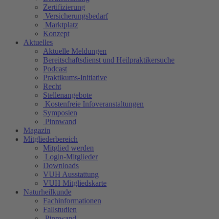
Zertifizierung
Versicherungsbedarf
Marktplatz
Konzept
Aktuelles
Aktuelle Meldungen
Bereitschaftsdienst und Heilpraktikersuche
Podcast
Praktikums-Initiative
Recht
Stellenangebote
Kostenfreie Infoveranstaltungen
Symposien
Pinnwand
Magazin
Mitgliederbereich
Mitglied werden
Login-Mitglieder
Downloads
VUH Ausstattung
VUH Mitgliedskarte
Naturheilkunde
Fachinformationen
Fallstudien
Pinnwand