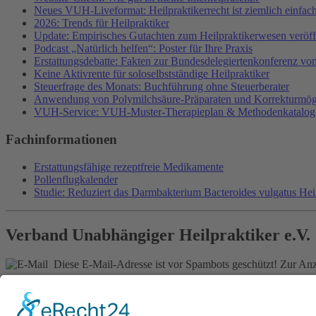
Neues VUH-Liveformat: Heilpraktikerrecht ist ziemlich einfac
2026: Trends für Heilpraktiker
Update: Empirisches Gutachten zum Heilpraktikerwesen veröffe
Podcast „Natürlich helfen“: Poster für Ihre Praxis
Erstattungsdebatte: Fakten zur Bundesdelegiertenkonferenz v
Keine Aktivrente für soloselbstständige Heilpraktiker
Steuerfrage des Monats: Buchführung ohne Steuerberater
Anwendung von Polymilchsäure-Präparaten und Korrekturmög
VUH-Service: VUH-Muster-Therapieplan & Methodenkatalog
Fachinformationen
Erstattungsfähige rezeptfreie Medikamente
Pollenflugkalender
Studie: Reduziert das Darmbakterium Bacteroides vulgatus He
Verband Unabhängiger Heilpraktiker e.V.
Diese E-Mail-Adresse ist vor Spambots geschützt! Zur Anze
0261-1349 8000
Gördelinger Straße 47