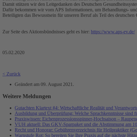
Damit stützen wir den Leitgedanken des Deutschen Gesundheitssyste
Dafür bekommen wir vom APS Informationen, um Behandlungs- und Hyg
Beteiligten das Bewusstsein für unseren Beruf als Teil des deutsch
Zur Seite des Aktionsbündnisses geht es hier:
https://www.aps-ev.de/
05.02.2020
< Zurück
Geändert am
09. August 2021
.
Weitere Meldungen
Gutachten Klartext #4: Wirtschaftliche Realität und Verantwor
Ausbildung und Überprüfung: Welche Sprachkenntnisse sind f
Praxiswissen: Eichenprozessionsspinner-Hochsaison – Raupend
VUH aktuell: Das GKV-Sparpaket und die Abstimmung am 10
Recht und Honorar: Gebührenverzeichnis für Heilpraktiker (G
Warnstufe Rot: So bereiten Sie Ihre Praxis auf die nächste Hitz