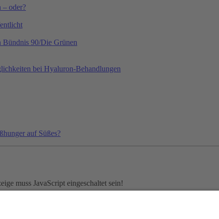
h – oder?
ntlicht
on Bündnis 90/Die Grünen
lichkeiten bei Hyaluron-Behandlungen
ißhunger auf Süßes?
ige muss JavaScript eingeschaltet sein!