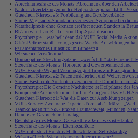
Abrechnungsfrage des Monats: Abrechnung über den Arbeitgeb
Nadelstichverletzungen in der Heilpraktikerpraxis: Ist Ihr Vers
Gutachten Klartext #3: Fortbildung und Berufsverbände
Studie: Vagusnerv-Stimulation verbessert Symptome bei rheumat
Naturheilpraxis ohne Grenzen eröffnet neuen Standort in Brau
BfArm warnt vor Risiken von Drip-Spa-Infusionen
Phytotherapie – was heilt denn da? VUH-Social-Media-Aktion
GKV-Beitragsstabilisierungsgesetz: Welche Auswirkungen hat e
Parlamentarisches Frühstück im Bundestag
Wir suchen Verstärkung!
Homöopathie-Streichungspläne – „weil´s hilft“ startet neue
Steuerfrage des Monats: Honorare und Gewerbeanmeldung
VUH-Experte Wigand Wenninger gibt Tipps zur Praxisgründu
Gutachten Klartext #2: Patientensicherheit und Weiterverweisu
Studie: Bestimmte Antibiotika verändern die Darmflora noch 4-
Phytotherapie: Die Gemeine Nachtkerze ist Heilpflanze des Ja
Kompetente Ansprechpartner für Ihre Anliegen - Das VUH-Se
Gutachten Klartext #1: Was die Daten zur Ausbildung zeigen
VUH-Service: Zwei neue Experten-Foren ab 1. März – „Werbu
Teamkollegen für NoG-Praxen Braunschweig, München, Saarbr
Hannover: Gespräch im Landtag
Rechtsfrage des Monats: Osteopathie 2026 – was ist erlaubt?
Steuerfrage des Monats: Elterngespräche
VUH unterstützt Bündnis Mutterschutz für Selbstständige
Website-Check: Wie gut ist meine Internetpräsenz?