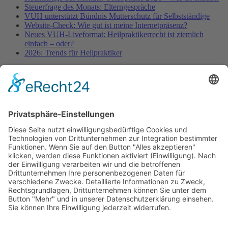
Steuerfrage des Monats: Elterngespräche
VUH unterstützt Bündnis Mutterschutz für Selbstständige
Website-Check: Wie gut ist meine Internetpräsenz?
Neues VUH-Liveformat: Heilpraktikerrecht ist ziemlich
einfach – oder?
2026: Trends für Heilpraktiker
Fachinformationen
Erstattungsfähige rezeptfreie Medikamente
Pollenflugkalender
Studie: Reduziert das Darmbakterium Bacteroides vulgatus
Heißhunger auf Süßes?
Verband Unabhängiger Heilpraktiker e.V.
Diese E-Mail-Adresse ist vor Spambots geschützt! Zur
Anzeige muss JavaScript eingeschaltet sein!
0261-1349 8000
Gördelinger Straße 47
Iduna-Haus, Ecke Neue Straße