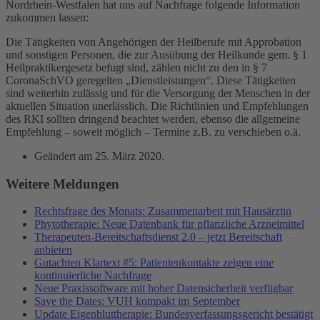
Nordrhein-Westfalen hat uns auf Nachfrage folgende Information
zukommen lassen:
Die Tätigkeiten von Angehörigen der Heilberufe mit Approbation
und sonstigen Personen, die zur Ausübung der Heilkunde gem. § 1
Heilpraktikergesetz befugt sind, zählen nicht zu den in § 7
CoronaSchVO geregelten „Dienstleistungen“. Diese Tätigkeiten
sind weiterhin zulässig und für die Versorgung der Menschen in der
aktuellen Situation unerlässlich. Die Richtlinien und Empfehlungen
des RKI sollten dringend beachtet werden, ebenso die allgemeine
Empfehlung – soweit möglich – Termine z.B. zu verschieben o.ä.
Geändert am
25. März 2020
.
Weitere Meldungen
Rechtsfrage des Monats: Zusammenarbeit mit Hausärztin
Phytotherapie: Neue Datenbank für pflanzliche Arzneimittel
Therapeuten-Bereitschaftsdienst 2.0 – jetzt Bereitschaft
anbieten
Gutachten Klartext #5: Patientenkontakte zeigen eine
kontinuierliche Nachfrage
Neue Praxissoftware mit hoher Datensicherheit verfügbar
Save the Dates: VUH kompakt im September
Update Eigenbluttherapie: Bundesverfassungsgericht bestätigt