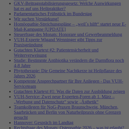
GKV-Beitragsstabilisierungsgesetz: Welche Auswirkungen
hat es auf uns Heilpraktiker?
Parlamentarisches Frühstück im Bundestag
Wir suchen Verstärkung!
Homöopathie-Streichungspläne – „weil´s hilft“ startet neue E-
Mail-Kampagne [UPDATE]
Steuerfrage des Monats: Honorare und Gewerbeanmeldung
VUH-Experte Wigand Wenninger gibt Tipps zur
Praxisgründung
Gutachten Klartext #2: Patientensicherheit und
Weiterverweisung
Studie: Bestimmte Antibiotika verändern die Darmflora noch
4-8 Jahre
Phytotherapie: Die Gemeine Nachtkerze ist Heilpflanze des
Jahres 2026
Kompetente Ansprechpartner für Ihre Anliegen - Das VUH-
Serviceteam
Gutachten Klartext #1: Was die Daten zur Ausbildung zeigen
VUH-Service: Zwei neue Experten-Foren ab 1. März –
„Werbung und Datenschutz“ sowie „Ästhetik“
Teamkollegen für NoG-Praxen Braunschweig, München,
Saarbrücken und Berlin von Naturheilpraxis ohne Grenzen
gesucht
Hannover: Gespräch im Landtag
Rechtsfrage des Monats: Osteopathie 2026 – was ist erlaubt?