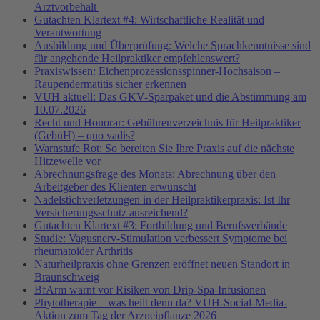
Arztvorbehalt
Gutachten Klartext #4: Wirtschaftliche Realität und
Verantwortung
Ausbildung und Überprüfung: Welche Sprachkenntnisse sind
für angehende Heilpraktiker empfehlenswert?
Praxiswissen: Eichenprozessionsspinner-Hochsaison –
Raupendermatitis sicher erkennen
VUH aktuell: Das GKV-Sparpaket und die Abstimmung am
10.07.2026
Recht und Honorar: Gebührenverzeichnis für Heilpraktiker
(GebüH) – quo vadis?
Warnstufe Rot: So bereiten Sie Ihre Praxis auf die nächste
Hitzewelle vor
Abrechnungsfrage des Monats: Abrechnung über den
Arbeitgeber des Klienten erwünscht
Nadelstichverletzungen in der Heilpraktikerpraxis: Ist Ihr
Versicherungsschutz ausreichend?
Gutachten Klartext #3: Fortbildung und Berufsverbände
Studie: Vagusnerv-Stimulation verbessert Symptome bei
rheumatoider Arthritis
Naturheilpraxis ohne Grenzen eröffnet neuen Standort in
Braunschweig
BfArm warnt vor Risiken von Drip-Spa-Infusionen
Phytotherapie – was heilt denn da? VUH-Social-Media-
Aktion zum Tag der Arzneipflanze 2026