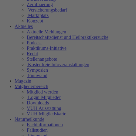
Zertifizierung
Versicherungsbedarf
Marktplatz
Konzept
Aktuelles
Aktuelle Meldungen
Bereitschaftsdienst und Heilpraktikersuche
Podcast
Praktikums-Initiative
Recht
Stellenangebote
Kostenfreie Infoveranstaltungen
Symposien
Pinnwand
Magazin
Mitgliederbereich
Mitglied werden
Login-Mitglieder
Downloads
VUH Ausstattung
VUH Mitgliedskarte
Naturheilkunde
Fachinformationen
Fallstudien
Pinnwand