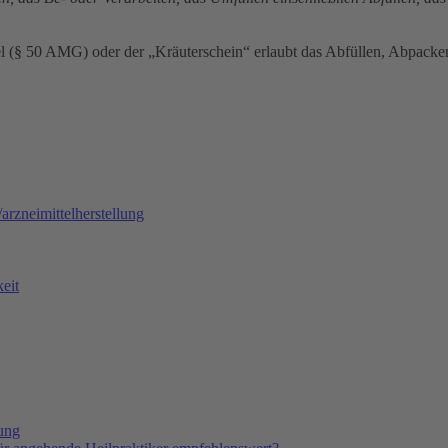
l (§ 50 AMG) oder der „Kräuterschein“ erlaubt das Abfüllen, Abpack
rzneimittelherstellung
eit
tung