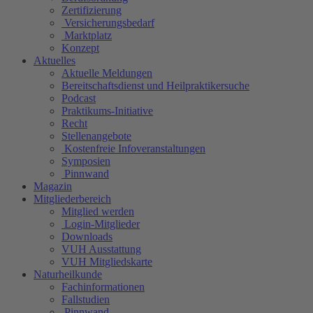
Zertifizierung
Versicherungsbedarf
Marktplatz
Konzept
Aktuelles
Aktuelle Meldungen
Bereitschaftsdienst und Heilpraktikersuche
Podcast
Praktikums-Initiative
Recht
Stellenangebote
Kostenfreie Infoveranstaltungen
Symposien
Pinnwand
Magazin
Mitgliederbereich
Mitglied werden
Login-Mitglieder
Downloads
VUH Ausstattung
VUH Mitgliedskarte
Naturheilkunde
Fachinformationen
Fallstudien
Pinnwand