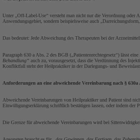
Unter „Off-Label-Use“ versteht man nicht nur die Verordnung oder An
Anwendungsgebiet, sondern beispielsweise auch „Darreichungsform
Das bedeutet: Jede Abweichung des Therapeuten bei der Arzneimittel
Paragraph 630 a Abs. 2 des BGB („Patientenrechtegesetz“) lässt ei
Behandlung“
auch zu, vorausgesetzt, dass die Verdünnung des Injekti
Konfliktfall steht der Heilpraktiker in der Darlegungs- und Beweislast
Anforderungen an eine abweichende Vereinbarung nach § 630a A
Abweichende Vereinbarungen von Heilpraktiker und Patient sind nich
Einwilligungserklärung schriftlich bestätigen lassen, oder indem der P
Die Grenze für abweichende Vereinbarungen wird bei Sittenwidrigke
Ansonsten braucht es für
„das Gewinnen, das Fertigen, das Zubereite