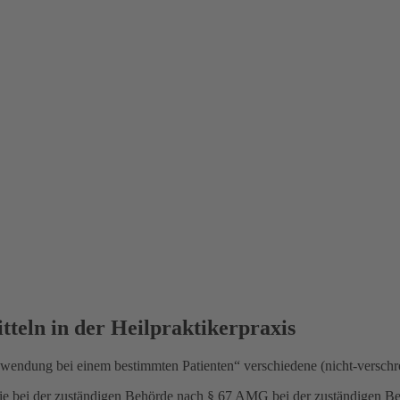
teln in der Heilpraktikerpraxis
endung bei einem bestimmten Patienten“ verschiedene (nicht-verschreibu
die Sie bei der zuständigen Behörde nach § 67 AMG bei der zuständigen