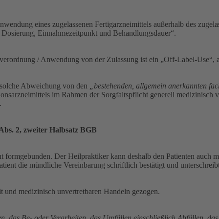
wendung eines zugelassenen Fertigarzneimittels außerhalb des zugelas
, Dosierung, Einnahmezeitpunkt und Behandlungsdauer“.
verordnung / Anwendung von der Zulassung ist ein „Off-Label-Use“, a
ne solche Abweichung von den
„bestehenden, allgemein anerkannten fach
onsarzneimittels im Rahmen der Sorgfaltspflicht generell medizinisch ve
.
bs. 2, zweiter Halbsatz BGB
t formgebunden. Der Heilpraktiker kann deshalb den Patienten auch mü
atient die mündliche Vereinbarung schriftlich bestätigt und unterschreibt
it und medizinisch unvertretbaren Handeln gezogen.
n, das Be- oder Verarbeiten, das Umfüllen einschließlich Abfüllen, d