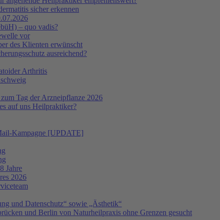
ür angehende Heilpraktiker empfehlenswert?
ermatitis sicher erkennen
.07.2026
ebüH) – quo vadis?
ewelle vor
er des Klienten erwünscht
icherungsschutz ausreichend?
oider Arthritis
nschweig
 zum Tag der Arzneipflanze 2026
s auf uns Heilpraktiker?
 E-Mail-Kampagne [UPDATE]
ng
ng
8 Jahre
hres 2026
rviceteam
ng und Datenschutz“ sowie „Ästhetik“
ücken und Berlin von Naturheilpraxis ohne Grenzen gesucht