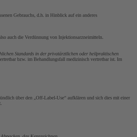
senen Gebrauchs, d.h. in Hinblick auf ein anderes
lso auch die Verdünnung von Injektionsarzneimitteln.
lichen Standards in der privatärztlichen oder heilpraktischen
rtretbar bzw. im Behandlungsfall medizinisch vertretbar ist. Im
ndlich über den „Off-Label-Use“ aufklären und sich dies mit einer
.
as Abpacken, das Kennzeichnen