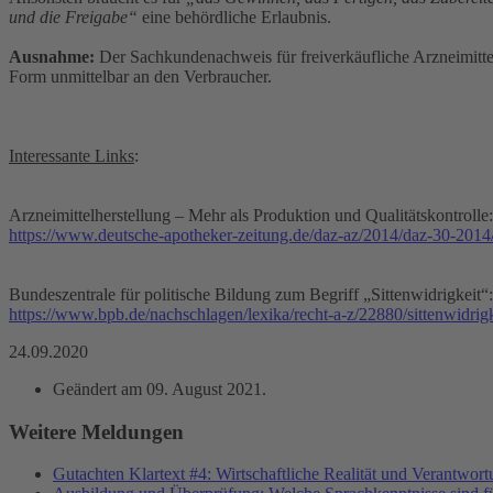
und die Freigabe“
eine behördliche Erlaubnis.
Ausnahme:
Der Sachkundenachweis für freiverkäufliche Arzneimitte
Form unmittelbar an den Verbraucher.
Interessante Links
:
Arzneimittelherstellung – Mehr als Produktion und Qualitätskontrolle:
https://www.deutsche-apotheker-zeitung.de/daz-az/2014/daz-30-2014/a
Bundeszentrale für politische Bildung zum Begriff „Sittenwidrigkeit“:
https://www.bpb.de/nachschlagen/lexika/recht-a-z/22880/sittenwidrigk
24.09.2020
Geändert am
09. August 2021
.
Weitere Meldungen
Gutachten Klartext #4: Wirtschaftliche Realität und Verantwor