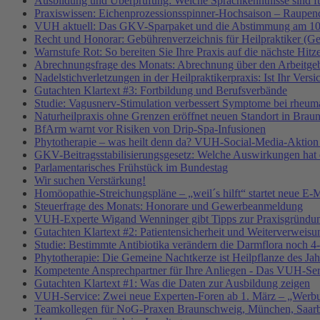
Ausbildung und Überprüfung: Welche Sprachkenntnisse sind f
Praxiswissen: Eichenprozessionsspinner-Hochsaison – Raupend
VUH aktuell: Das GKV-Sparpaket und die Abstimmung am 10
Recht und Honorar: Gebührenverzeichnis für Heilpraktiker (G
Warnstufe Rot: So bereiten Sie Ihre Praxis auf die nächste Hitz
Abrechnungsfrage des Monats: Abrechnung über den Arbeitgeb
Nadelstichverletzungen in der Heilpraktikerpraxis: Ist Ihr Vers
Gutachten Klartext #3: Fortbildung und Berufsverbände
Studie: Vagusnerv-Stimulation verbessert Symptome bei rheumat
Naturheilpraxis ohne Grenzen eröffnet neuen Standort in Brau
BfArm warnt vor Risiken von Drip-Spa-Infusionen
Phytotherapie – was heilt denn da? VUH-Social-Media-Aktion
GKV-Beitragsstabilisierungsgesetz: Welche Auswirkungen hat e
Parlamentarisches Frühstück im Bundestag
Wir suchen Verstärkung!
Homöopathie-Streichungspläne – „weil´s hilft“ startet neue
Steuerfrage des Monats: Honorare und Gewerbeanmeldung
VUH-Experte Wigand Wenninger gibt Tipps zur Praxisgründu
Gutachten Klartext #2: Patientensicherheit und Weiterverweisu
Studie: Bestimmte Antibiotika verändern die Darmflora noch 4-
Phytotherapie: Die Gemeine Nachtkerze ist Heilpflanze des Ja
Kompetente Ansprechpartner für Ihre Anliegen - Das VUH-Se
Gutachten Klartext #1: Was die Daten zur Ausbildung zeigen
VUH-Service: Zwei neue Experten-Foren ab 1. März – „Werbu
Teamkollegen für NoG-Praxen Braunschweig, München, Saarbr