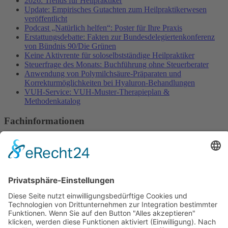
2026: Trends für Heilpraktiker
Update: Empirisches Gutachten zum Heilpraktikerwesen
veröffentlicht
Podcast „Natürlich helfen“: Poster für Ihre Praxis
Erstattungsdebatte: Fakten zur Bundesdelegiertenkonferenz
von Bündnis 90/Die Grünen
Keine Aktivrente für soloselbstständige Heilpraktiker
Steuerfrage des Monats: Buchführung ohne Steuerberater
Anwendung von Polymilchsäure-Präparaten und
Korrekturmöglichkeiten bei Hyaluron-Behandlungen
VUH-Service: VUH-Muster-Therapieplan &
Methodenkatalog
Fachinformationen
Erstattungsfähige rezeptfreie Medikamente
Pollenflugkalender
Studie: Reduziert das Darmbakterium Bacteroides vulgatus
Heißhunger auf Süßes?
Verband Unabhängiger Heilpraktiker e.V.
Diese E-Mail-Adresse ist vor Spambots geschützt! Zur