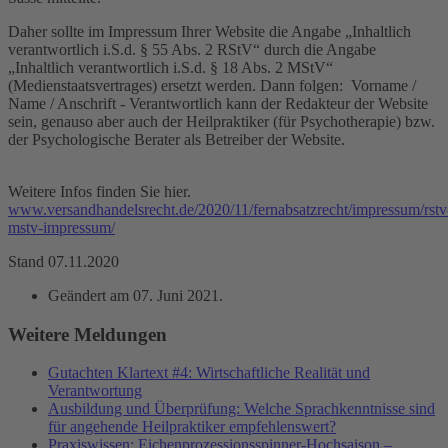
Daher sollte im Impressum Ihrer Website die Angabe „Inhaltlich
verantwortlich i.S.d. § 55 Abs. 2 RStV“ durch die Angabe
„Inhaltlich verantwortlich i.S.d. § 18 Abs. 2 MStV“
(Medienstaatsvertrages) ersetzt werden. Dann folgen: Vorname /
Name / Anschrift - Verantwortlich kann der Redakteur der Website
sein, genauso aber auch der Heilpraktiker (für Psychotherapie) bzw.
der Psychologische Berater als Betreiber der Website.
Weitere Infos finden Sie hier.
www.versandhandelsrecht.de/2020/11/fernabsatzrecht/impressum/rstv
mstv-impressum/
Stand 07.11.2020
Geändert am
07. Juni 2021
.
Weitere Meldungen
Gutachten Klartext #4: Wirtschaftliche Realität und
Verantwortung
Ausbildung und Überprüfung: Welche Sprachkenntnisse sind
für angehende Heilpraktiker empfehlenswert?
Praxiswissen: Eichenprozessionsspinner-Hochsaison –