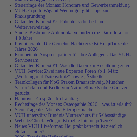
Steuerfrage des Monats: Honorare und Gewerbeanmeldung
VUH-Experte Wigand Wenninger gibt Tipps zur
Praxisgründung
Gutachten Klartext #2: Patientensicherheit und
Weiterverweisung
Studie: Bestimmte Antibiotika verändern die Darmflora noch
4-8 Jahre
Phytotherapie: Die Gemeine Nachtkerze ist Heilpflanze des
Jahres 2026
Kompetente Ansprechpartner für Ihre Anliegen - Das VUH-
Serviceteam
Gutachten Klartext #1: Was die Daten zur Ausbildung zeigen
VUH-Service: Zwei neue Experten-Foren ab 1. März –
„Werbung und Datenschutz“ sowie „Ästhetik“
Teamkollegen für NoG-Praxen Braunschweig, München,
Saarbrücken und Berlin von Naturheilpraxis ohne Grenzen
gesucht
Hannover: Gespräch im Landtag
Rechtsfrage des Monats: Osteopathie 2026 – was ist erlaubt?
Steuerfrage des Monats: Elterngespräche
VUH unterstützt Bündnis Mutterschutz für Selbstständige
Website-Check: Wie gut ist meine Internetpräsenz?
Neues VUH-Liveformat: Heilpraktikerrecht ist ziemlich
einfach – oder?