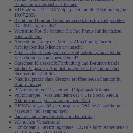
Raupendermatitis sicher erkennen
VUH aktuell: Das GKV-Sparpaket und die Abstimmung am
10.07.2026
Recht und Honorar: Gebührenverzeichnis für Heilpraktiker
(GebüH) – quo vadis?
Warnstufe Rot: So bereiten Sie Ihre Praxis auf die nächste
Hitzewelle vor
Abrechnungsfrage des Monats: Abrechnung über den
Arbeitgeber des Klienten erwünscht
Nadelstichverletzungen in der Heilpraktikerpraxis: Ist Ihr
Versicherungsschutz ausreichend?
Gutachten Klartext #3: Fortbildung und Berufsverbände
Studie: Vagusnerv-Stimulation verbessert Symptome bei
rheumatoider Arthritis
Naturheilpraxis ohne Grenzen eröffnet neuen Standort in
Braunschweig
BfArm warnt vor Risiken von Drip-Spa-Infusionen
Phytotherapie – was heilt denn da? VUH-Social-Media-
Aktion zum Tag der Arzneipflanze 2026
GKV-Beitragsstabilisierungsgesetz: Welche Auswirkungen
hat es auf uns Heilpraktiker?
Parlamentarisches Frühstück im Bundestag
Wir suchen Verstärkung!
Homöopathie-Streichungspläne – „weil´s hilft“ startet neue E-
Mail-Kampagne [UPDATE]