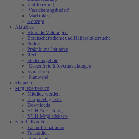
Zertifizierung
Versicherungsbedarf
Marktplatz
Konzept
Aktuelles
Aktuelle Meldungen
Bereitschaftsdienst und Heilpraktikersuche
Podcast
Praktikums-Initiative
Recht
Stellenangebote
Kostenfreie Infoveranstaltungen
Symposien
Pinnwand
Magazin
Mitgliederbereich
Mitglied werden
Login-Mitglieder
Downloads
VUH Ausstattung
VUH Mitgliedskarte
Naturheilkunde
Fachinformationen
Fallstudien
Pinnwand