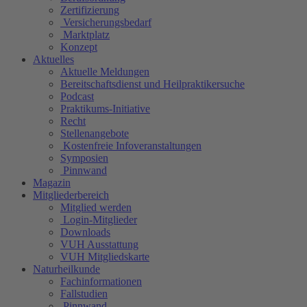
Zertifizierung
Versicherungsbedarf
Marktplatz
Konzept
Aktuelles
Aktuelle Meldungen
Bereitschaftsdienst und Heilpraktikersuche
Podcast
Praktikums-Initiative
Recht
Stellenangebote
Kostenfreie Infoveranstaltungen
Symposien
Pinnwand
Magazin
Mitgliederbereich
Mitglied werden
Login-Mitglieder
Downloads
VUH Ausstattung
VUH Mitgliedskarte
Naturheilkunde
Fachinformationen
Fallstudien
Pinnwand