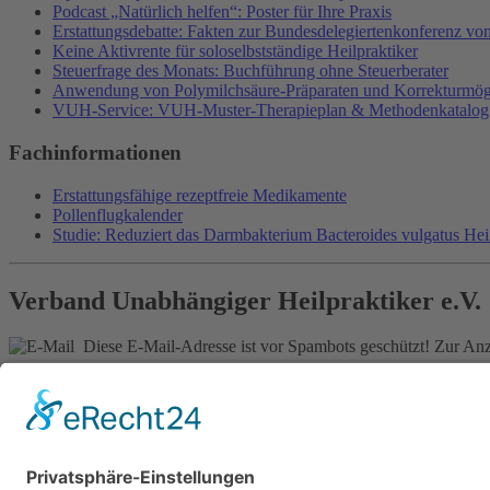
Podcast „Natürlich helfen“: Poster für Ihre Praxis
Erstattungsdebatte: Fakten zur Bundesdelegiertenkonferenz v
Keine Aktivrente für soloselbstständige Heilpraktiker
Steuerfrage des Monats: Buchführung ohne Steuerberater
Anwendung von Polymilchsäure-Präparaten und Korrekturmög
VUH-Service: VUH-Muster-Therapieplan & Methodenkatalog
Fachinformationen
Erstattungsfähige rezeptfreie Medikamente
Pollenflugkalender
Studie: Reduziert das Darmbakterium Bacteroides vulgatus He
Verband Unabhängiger Heilpraktiker e.V.
Diese E-Mail-Adresse ist vor Spambots geschützt! Zur Anze
0261-1349 8000
Gördelinger Straße 47
Iduna-Haus, Ecke Neue Straße
38100 Braunschweig