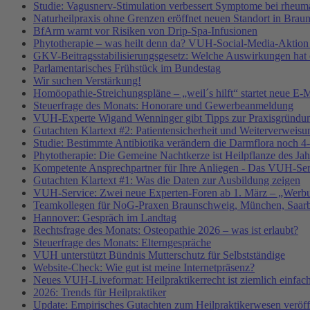
Studie: Vagusnerv-Stimulation verbessert Symptome bei rheumat
Naturheilpraxis ohne Grenzen eröffnet neuen Standort in Brau
BfArm warnt vor Risiken von Drip-Spa-Infusionen
Phytotherapie – was heilt denn da? VUH-Social-Media-Aktion
GKV-Beitragsstabilisierungsgesetz: Welche Auswirkungen hat e
Parlamentarisches Frühstück im Bundestag
Wir suchen Verstärkung!
Homöopathie-Streichungspläne – „weil´s hilft“ startet neue
Steuerfrage des Monats: Honorare und Gewerbeanmeldung
VUH-Experte Wigand Wenninger gibt Tipps zur Praxisgründu
Gutachten Klartext #2: Patientensicherheit und Weiterverweisu
Studie: Bestimmte Antibiotika verändern die Darmflora noch 4-
Phytotherapie: Die Gemeine Nachtkerze ist Heilpflanze des Ja
Kompetente Ansprechpartner für Ihre Anliegen - Das VUH-Se
Gutachten Klartext #1: Was die Daten zur Ausbildung zeigen
VUH-Service: Zwei neue Experten-Foren ab 1. März – „Werbu
Teamkollegen für NoG-Praxen Braunschweig, München, Saarbr
Hannover: Gespräch im Landtag
Rechtsfrage des Monats: Osteopathie 2026 – was ist erlaubt?
Steuerfrage des Monats: Elterngespräche
VUH unterstützt Bündnis Mutterschutz für Selbstständige
Website-Check: Wie gut ist meine Internetpräsenz?
Neues VUH-Liveformat: Heilpraktikerrecht ist ziemlich einfac
2026: Trends für Heilpraktiker
Update: Empirisches Gutachten zum Heilpraktikerwesen veröffe