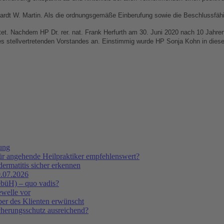
ardt W. Martin. Als die ordnungsgemäße Einberufung sowie die Beschlussfähi
et. Nachdem HP Dr. rer. nat. Frank Herfurth am 30. Juni 2020 nach 10 Jahre
s stellvertretenden Vorstandes an. Einstimmig wurde HP Sonja Kohn in dies
tung
ür angehende Heilpraktiker empfehlenswert?
ermatitis sicher erkennen
.07.2026
ebüH) – quo vadis?
ewelle vor
er des Klienten erwünscht
icherungsschutz ausreichend?