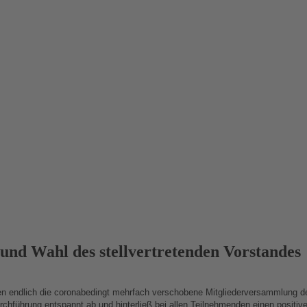
d Wahl des stellvertretenden Vorstandes
endlich die coronabedingt mehrfach verschobene Mitgliederversammlung des
urchführung entspannt ab und hinterließ bei allen Teilnehmenden einen positiv