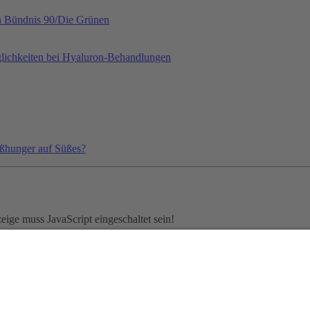
on Bündnis 90/Die Grünen
lichkeiten bei Hyaluron-Behandlungen
ißhunger auf Süßes?
ige muss JavaScript eingeschaltet sein!