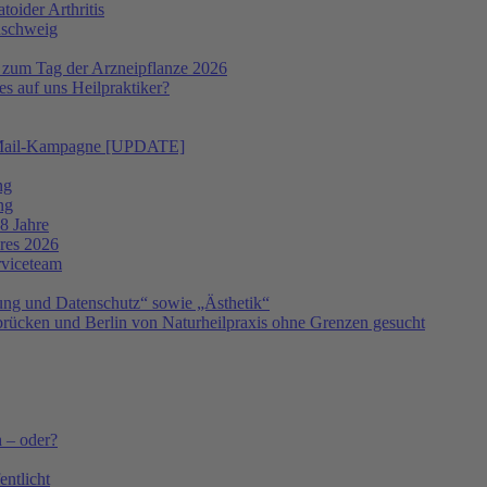
oider Arthritis
nschweig
 zum Tag der Arzneipflanze 2026
s auf uns Heilpraktiker?
 E-Mail-Kampagne [UPDATE]
ng
ng
8 Jahre
hres 2026
rviceteam
ng und Datenschutz“ sowie „Ästhetik“
ücken und Berlin von Naturheilpraxis ohne Grenzen gesucht
h – oder?
ntlicht