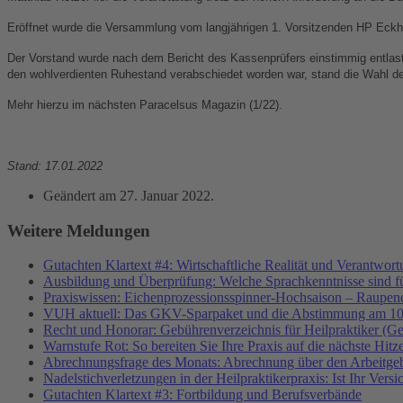
Eröffnet wurde die Versammlung vom langjährigen 1. Vorsitzenden HP Eckh
Der Vorstand wurde nach dem Bericht des Kassenprüfers einstimmig entlast
den wohlverdienten Ruhestand verabschiedet worden war, stand die Wahl de
Mehr hierzu im nächsten Paracelsus Magazin (1/22).
Stand: 17.01.2022
Geändert am
27. Januar 2022
.
Weitere Meldungen
Gutachten Klartext #4: Wirtschaftliche Realität und Verantwor
Ausbildung und Überprüfung: Welche Sprachkenntnisse sind f
Praxiswissen: Eichenprozessionsspinner-Hochsaison – Raupend
VUH aktuell: Das GKV-Sparpaket und die Abstimmung am 10
Recht und Honorar: Gebührenverzeichnis für Heilpraktiker (G
Warnstufe Rot: So bereiten Sie Ihre Praxis auf die nächste Hitz
Abrechnungsfrage des Monats: Abrechnung über den Arbeitgeb
Nadelstichverletzungen in der Heilpraktikerpraxis: Ist Ihr Vers
Gutachten Klartext #3: Fortbildung und Berufsverbände