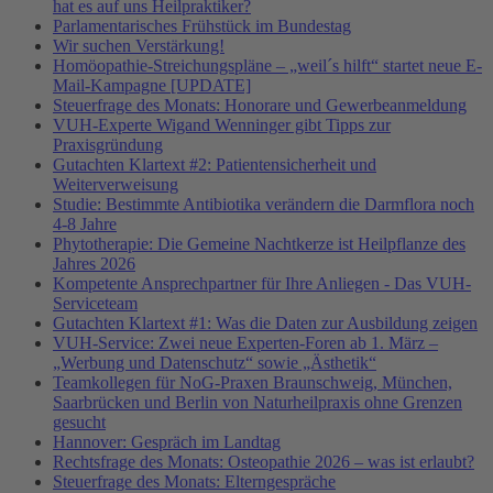
hat es auf uns Heilpraktiker?
Parlamentarisches Frühstück im Bundestag
Wir suchen Verstärkung!
Homöopathie-Streichungspläne – „weil´s hilft“ startet neue E-
Mail-Kampagne [UPDATE]
Steuerfrage des Monats: Honorare und Gewerbeanmeldung
VUH-Experte Wigand Wenninger gibt Tipps zur
Praxisgründung
Gutachten Klartext #2: Patientensicherheit und
Weiterverweisung
Studie: Bestimmte Antibiotika verändern die Darmflora noch
4-8 Jahre
Phytotherapie: Die Gemeine Nachtkerze ist Heilpflanze des
Jahres 2026
Kompetente Ansprechpartner für Ihre Anliegen - Das VUH-
Serviceteam
Gutachten Klartext #1: Was die Daten zur Ausbildung zeigen
VUH-Service: Zwei neue Experten-Foren ab 1. März –
„Werbung und Datenschutz“ sowie „Ästhetik“
Teamkollegen für NoG-Praxen Braunschweig, München,
Saarbrücken und Berlin von Naturheilpraxis ohne Grenzen
gesucht
Hannover: Gespräch im Landtag
Rechtsfrage des Monats: Osteopathie 2026 – was ist erlaubt?
Steuerfrage des Monats: Elterngespräche