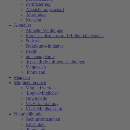
Zertifizierung
Versicherungsbedarf
Marktplatz
Konzept
Aktuelles
Aktuelle Meldungen
Bereitschaftsdienst und Heilpraktikersuche
Podcast
Praktikums-Initiative
Recht
Stellenangebote
Kostenfreie Infoveranstaltungen
Symposien
Pinnwand
Magazin
Mitgliederbereich
Mitglied werden
Login-Mitglieder
Downloads
VUH Ausstattung
VUH Mitgliedskarte
Naturheilkunde
Fachinformationen
Fallstudien
Pinnwand