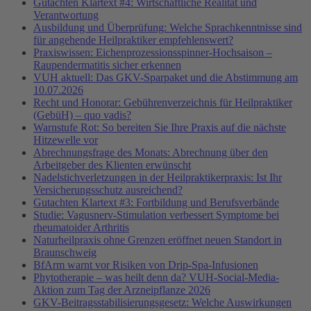
Gutachten Klartext #4: Wirtschaftliche Realität und
Verantwortung
Ausbildung und Überprüfung: Welche Sprachkenntnisse sind
für angehende Heilpraktiker empfehlenswert?
Praxiswissen: Eichenprozessionsspinner-Hochsaison –
Raupendermatitis sicher erkennen
VUH aktuell: Das GKV-Sparpaket und die Abstimmung am
10.07.2026
Recht und Honorar: Gebührenverzeichnis für Heilpraktiker
(GebüH) – quo vadis?
Warnstufe Rot: So bereiten Sie Ihre Praxis auf die nächste
Hitzewelle vor
Abrechnungsfrage des Monats: Abrechnung über den
Arbeitgeber des Klienten erwünscht
Nadelstichverletzungen in der Heilpraktikerpraxis: Ist Ihr
Versicherungsschutz ausreichend?
Gutachten Klartext #3: Fortbildung und Berufsverbände
Studie: Vagusnerv-Stimulation verbessert Symptome bei
rheumatoider Arthritis
Naturheilpraxis ohne Grenzen eröffnet neuen Standort in
Braunschweig
BfArm warnt vor Risiken von Drip-Spa-Infusionen
Phytotherapie – was heilt denn da? VUH-Social-Media-
Aktion zum Tag der Arzneipflanze 2026
GKV-Beitragsstabilisierungsgesetz: Welche Auswirkungen