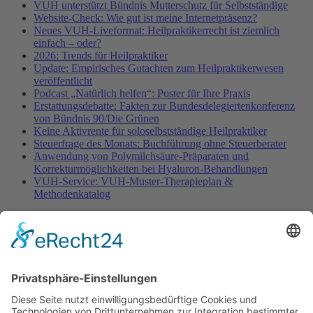
VUH unterstützt Bündnis Mutterschutz für Selbstständige
Website-Check: Wie gut ist meine Internetpräsenz?
Neues VUH-Liveformat: Heilpraktikerrecht ist ziemlich
einfach – oder?
2026: Trends für Heilpraktiker
Update: Empirisches Gutachten zum Heilpraktikerwesen
veröffentlicht
Podcast „Natürlich helfen“: Poster für Ihre Praxis
Erstattungsdebatte: Fakten zur Bundesdelegiertenkonferenz
von Bündnis 90/Die Grünen
Keine Aktivrente für soloselbstständige Heilpraktiker
Steuerfrage des Monats: Buchführung ohne Steuerberater
Anwendung von Polymilchsäure-Präparaten und
Korrekturmöglichkeiten bei Hyaluron-Behandlungen
VUH-Service: VUH-Muster-Therapieplan &
Methodenkatalog
Fachinformationen
Erstattungsfähige rezeptfreie Medikamente
Pollenflugkalender
Studie: Reduziert das Darmbakterium Bacteroides vulgatus
Heißhunger auf Süßes?