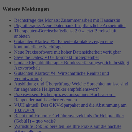
Weitere Meldungen
Rechtsfrage des Monats: Zusammenarbeit mit Hausärztin
Phytotherapie: Neue Datenbank für pflanzliche Arzneimittel
Therapeuten-Bereitschaftsdienst 2.0 – jetzt Bereitschaft
anbieten
Gutachten Klartext #5: Patientenkontakte zeigen eine
kontinuierliche Nachfrage
Neue Praxissoftware mit hoher Datensicherheit verfügbar
Save the Dates: VUH kompakt im September
Update Eigenbluttherapie: Bundesverfassungsgericht bestätigt
Arztvorbehalt
Gutachten Klartext #4: Wirtschaftliche Realität und
Verantwortung
Ausbildung und Überprüfung: Welche Sprachkenntnisse sind
für angehende Heilpraktiker empfehlenswert?
Praxiswissen: Eichenprozessionsspinner-Hochsaison –
Raupendermatitis sicher erkennen
VUH aktuell: Das GKV-Sparpaket und die Abstimmung am
10.07.2026
Recht und Honorar: Gebührenverzeichnis für Heilpraktiker
(GebüH) – quo vadis?
Warnstufe Rot: So bereiten Sie Ihre Praxis auf die nächste
Hitzewelle vor