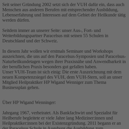
Seit seiner Gründung 2002 setzt sich der VUH dafür ein, dass auch
Menschen aus anderen Berufen mit entsprechender Ausbildung,
Lebenserfahrung und Interessen auf dem Gebiet der Heilkunde tätig
werden dürfen.
Seitdem immer an unserer Seite: unser Aus-, Fort- und
Weiterbildungspartner Paracelsus mit seinen 55 Schulen in
Deutschland und der Schweiz.
In diesem Jahr wollen wir erstmals Seminare und Workshops
auszeichnen, die uns auf den Paracelsus-Symposien und Paracelsus-
Naturheilkundetagen wegen ihrer Praxisnähe und Anwendbarkeit in
der beruflichen Praxis besonders gut gefallen haben.
Unser VUH-Team ist sich einig: Die erste Auszeichnung mit dem
neuen Kompetenzsiegel des VUH, dem VUH-Stern, soll an unser
Mitglied Heilpraktiker HP Wigand Wenniger zum Thema
Businessplan gehen.
Über HP Wigand Wenninger:
Jahrgang 1967, verheiratet. Als Bankfachwirt und Spezialist für
Heilberufe begleitete er viele Jahre lang Mediziner:innen und
Heilpraktiker:innen bei der Existenzgründung. 2011 begann er an
der Paracelsus Schule in Augsburg die Ausbildung zum