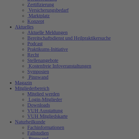
Zertifizierung
Versicherungsbedarf
Marktplatz
Konzept
Aktuelles
Aktuelle Meldungen
Bereitschaftsdienst und Heilpraktikersuche
Podcast
Praktikums-Initiative
Recht
Stellenangebote
Kostenfreie Infoveranstaltungen
Symposien
Pinnwand
Magazin
Mitgliederbereich
Mitglied werden
Login-Mitglieder
Downloads
VUH Ausstattung
VUH Mitgliedskarte
Naturheilkunde
Fachinformationen
Fallstudien
Pinnwand