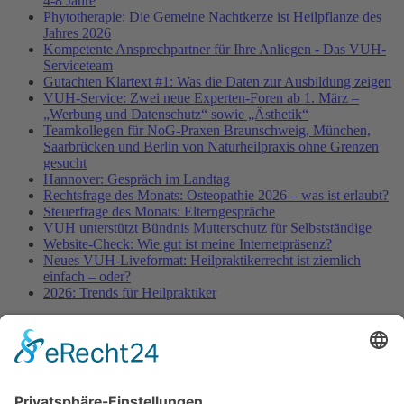
4-8 Jahre
Phytotherapie: Die Gemeine Nachtkerze ist Heilpflanze des
Jahres 2026
Kompetente Ansprechpartner für Ihre Anliegen - Das VUH-
Serviceteam
Gutachten Klartext #1: Was die Daten zur Ausbildung zeigen
VUH-Service: Zwei neue Experten-Foren ab 1. März –
„Werbung und Datenschutz“ sowie „Ästhetik“
Teamkollegen für NoG-Praxen Braunschweig, München,
Saarbrücken und Berlin von Naturheilpraxis ohne Grenzen
gesucht
Hannover: Gespräch im Landtag
Rechtsfrage des Monats: Osteopathie 2026 – was ist erlaubt?
Steuerfrage des Monats: Elterngespräche
VUH unterstützt Bündnis Mutterschutz für Selbstständige
Website-Check: Wie gut ist meine Internetpräsenz?
Neues VUH-Liveformat: Heilpraktikerrecht ist ziemlich
einfach – oder?
2026: Trends für Heilpraktiker
Fachinformationen
Erstattungsfähige rezeptfreie Medikamente
Pollenflugkalender
Studie: Reduziert das Darmbakterium Bacteroides vulgatus