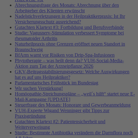
Abrechnungsfrage des Monats: Abrechnung über den
Arbeitgeber des Klienten erwünscht
Nadelstichverletzungen in der Heilpraktikerpraxis: Ist Ihr
Versicherungsschutz ausreichend?
Gutachten Klartext #3: Fortbildung und Berufsverbände
Studie: Vagusnerv-Stimulation verbessert Symptome bei
rheumatoider Arthritis
Naturheilpraxis ohne Grenzen eröffnet neuen Standort in
Braunschweig
BfArm warnt vor Risiken von Drip-Spa-Infusionen
Phytotherapie – was heilt denn da? VUH-Social-Media-
Aktion zum Tag der Arzneipflanze 2026
GKV-Beitragsstabilisierungsgesetz: Welche Auswirkungen
hat es auf uns Heilpraktiker?
Parlamentarisches Frühstück im Bundestag
Wir suchen Verstärkung!
Homöopathie-Streichungspläne – „weil´s hilft“ startet neue E-
Mail-Kampagne [UPDATE]
Steuerfrage des Monats: Honorare und Gewerbeanmeldung
VUH-Experte Wigand Wenninger gibt Tipps zur
Praxisgründung
Gutachten Klartext #2: Patientensicherheit und
Weiterverweisung
Studie: Bestimmte Antibiotika verändern die Darmflora noch