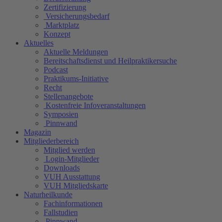
Zertifizierung
Versicherungsbedarf
Marktplatz
Konzept
Aktuelles
Aktuelle Meldungen
Bereitschaftsdienst und Heilpraktikersuche
Podcast
Praktikums-Initiative
Recht
Stellenangebote
Kostenfreie Infoveranstaltungen
Symposien
Pinnwand
Magazin
Mitgliederbereich
Mitglied werden
Login-Mitglieder
Downloads
VUH Ausstattung
VUH Mitgliedskarte
Naturheilkunde
Fachinformationen
Fallstudien
Pinnwand