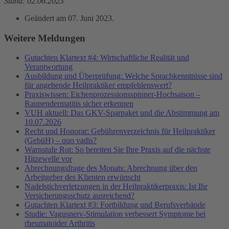
Stand: 02.06.2023
Geändert am
07. Juni 2023
.
Weitere Meldungen
Gutachten Klartext #4: Wirtschaftliche Realität und
Verantwortung
Ausbildung und Überprüfung: Welche Sprachkenntnisse sind
für angehende Heilpraktiker empfehlenswert?
Praxiswissen: Eichenprozessionsspinner-Hochsaison –
Raupendermatitis sicher erkennen
VUH aktuell: Das GKV-Sparpaket und die Abstimmung am
10.07.2026
Recht und Honorar: Gebührenverzeichnis für Heilpraktiker
(GebüH) – quo vadis?
Warnstufe Rot: So bereiten Sie Ihre Praxis auf die nächste
Hitzewelle vor
Abrechnungsfrage des Monats: Abrechnung über den
Arbeitgeber des Klienten erwünscht
Nadelstichverletzungen in der Heilpraktikerpraxis: Ist Ihr
Versicherungsschutz ausreichend?
Gutachten Klartext #3: Fortbildung und Berufsverbände
Studie: Vagusnerv-Stimulation verbessert Symptome bei
rheumatoider Arthritis