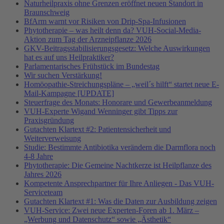
Naturheilpraxis ohne Grenzen eröffnet neuen Standort in
Braunschweig
BfArm warnt vor Risiken von Drip-Spa-Infusionen
Phytotherapie – was heilt denn da? VUH-Social-Media-
Aktion zum Tag der Arzneipflanze 2026
GKV-Beitragsstabilisierungsgesetz: Welche Auswirkungen
hat es auf uns Heilpraktiker?
Parlamentarisches Frühstück im Bundestag
Wir suchen Verstärkung!
Homöopathie-Streichungspläne – „weil´s hilft“ startet neue E-
Mail-Kampagne [UPDATE]
Steuerfrage des Monats: Honorare und Gewerbeanmeldung
VUH-Experte Wigand Wenninger gibt Tipps zur
Praxisgründung
Gutachten Klartext #2: Patientensicherheit und
Weiterverweisung
Studie: Bestimmte Antibiotika verändern die Darmflora noch
4-8 Jahre
Phytotherapie: Die Gemeine Nachtkerze ist Heilpflanze des
Jahres 2026
Kompetente Ansprechpartner für Ihre Anliegen - Das VUH-
Serviceteam
Gutachten Klartext #1: Was die Daten zur Ausbildung zeigen
VUH-Service: Zwei neue Experten-Foren ab 1. März –
„Werbung und Datenschutz“ sowie „Ästhetik“