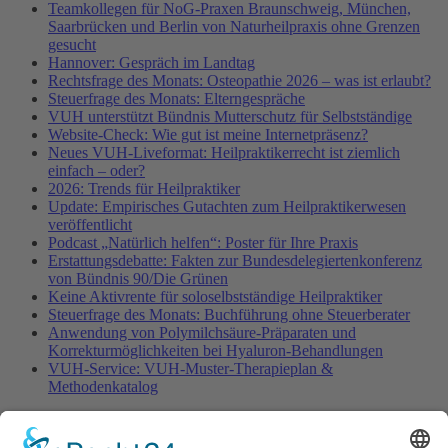
Teamkollegen für NoG-Praxen Braunschweig, München,
Saarbrücken und Berlin von Naturheilpraxis ohne Grenzen
gesucht
Hannover: Gespräch im Landtag
Rechtsfrage des Monats: Osteopathie 2026 – was ist erlaubt?
Steuerfrage des Monats: Elterngespräche
VUH unterstützt Bündnis Mutterschutz für Selbstständige
Website-Check: Wie gut ist meine Internetpräsenz?
Neues VUH-Liveformat: Heilpraktikerrecht ist ziemlich
einfach – oder?
2026: Trends für Heilpraktiker
Update: Empirisches Gutachten zum Heilpraktikerwesen
veröffentlicht
Podcast „Natürlich helfen“: Poster für Ihre Praxis
Erstattungsdebatte: Fakten zur Bundesdelegiertenkonferenz
von Bündnis 90/Die Grünen
Keine Aktivrente für soloselbstständige Heilpraktiker
Steuerfrage des Monats: Buchführung ohne Steuerberater
Anwendung von Polymilchsäure-Präparaten und
Korrekturmöglichkeiten bei Hyaluron-Behandlungen
VUH-Service: VUH-Muster-Therapieplan &
Methodenkatalog
Fachinformationen