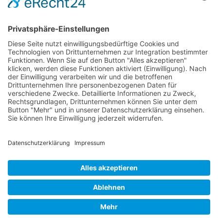
Erstattungsfähige rezeptfreie Medikamente
Pollenflugkalender
Studie: Reduziert das Darmbakterium Bacteroides vulgatus
Heißhunger auf Süßes?
Verband Unabhängiger Heilpraktiker e.V.
Diese E-Mail-Adresse ist vor Spambots geschützt! Zur
Anzeige muss JavaScript eingeschaltet sein!
0261-1349 8000
Gördelinger Straße 47
Iduna-Haus, Ecke Neue Straße
38100 Braunschweig
Impressum
Datenschutzerklärung