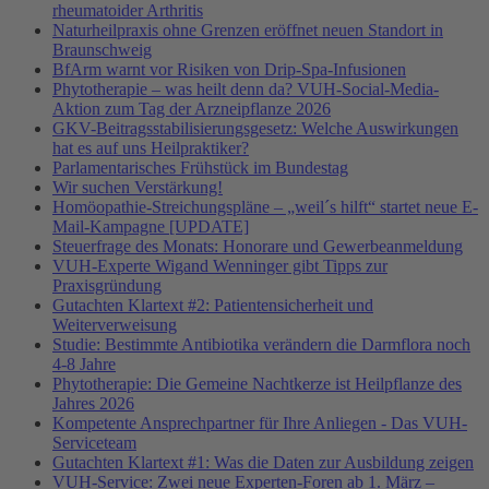
rheumatoider Arthritis
Naturheilpraxis ohne Grenzen eröffnet neuen Standort in
Braunschweig
BfArm warnt vor Risiken von Drip-Spa-Infusionen
Phytotherapie – was heilt denn da? VUH-Social-Media-
Aktion zum Tag der Arzneipflanze 2026
GKV-Beitragsstabilisierungsgesetz: Welche Auswirkungen
hat es auf uns Heilpraktiker?
Parlamentarisches Frühstück im Bundestag
Wir suchen Verstärkung!
Homöopathie-Streichungspläne – „weil´s hilft“ startet neue E-
Mail-Kampagne [UPDATE]
Steuerfrage des Monats: Honorare und Gewerbeanmeldung
VUH-Experte Wigand Wenninger gibt Tipps zur
Praxisgründung
Gutachten Klartext #2: Patientensicherheit und
Weiterverweisung
Studie: Bestimmte Antibiotika verändern die Darmflora noch
4-8 Jahre
Phytotherapie: Die Gemeine Nachtkerze ist Heilpflanze des
Jahres 2026
Kompetente Ansprechpartner für Ihre Anliegen - Das VUH-
Serviceteam
Gutachten Klartext #1: Was die Daten zur Ausbildung zeigen
VUH-Service: Zwei neue Experten-Foren ab 1. März –