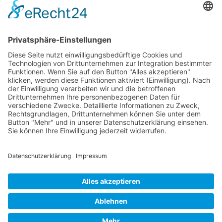
Erstattungsfähige rezeptfreie Medikamente
Pollenflugkalender
Studie: Reduziert das Darmbakterium Bacteroides vulgatus
Heißhunger auf Süßes?
Verband Unabhängiger Heilpraktiker e.V.
Diese E-Mail-Adresse ist vor Spambots geschützt! Zur
Anzeige muss JavaScript eingeschaltet sein!
0261-1349 8000
Gördelinger Straße 47
Iduna-Haus, Ecke Neue Straße
38100 Braunschweig
Impressum
Datenschutzerklärung