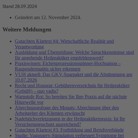
Stand 28.09.2024
Geändert am
12. November 2024
.
Weitere Meldungen
Gutachten Klartext #4: Wirtschaftliche Realität und
Verantwortung
Ausbildung und Überprüfung: Welche Sprachkenntnisse sind
für angehende Heilpraktiker empfehlenswert?
Praxiswissen: Eichenprozessionsspinner-Hochsaison –
Raupendermatitis sicher erkennen
VUH aktuell: Das GKV-Sparpaket und die Abstimmung am
10.07.2026
Recht und Honorar: Gebührenverzeichnis für Heilpraktiker
(GebüH) – quo vadis?
Warnstufe Rot: So bereiten Sie Ihre Praxis auf die nächste
Hitzewelle vor
Abrechnungsfrage des Monats: Abrechnung über den
Arbeitgeber des Klienten erwünscht
Nadelstichverletzungen in der Heilpraktikerpraxis: Ist Ihr
Versicherungsschutz ausreichend?
Gutachten Klartext #3: Fortbildung und Berufsverbände
Studie: Vagusnerv-Stimulation verbessert Symptome bei