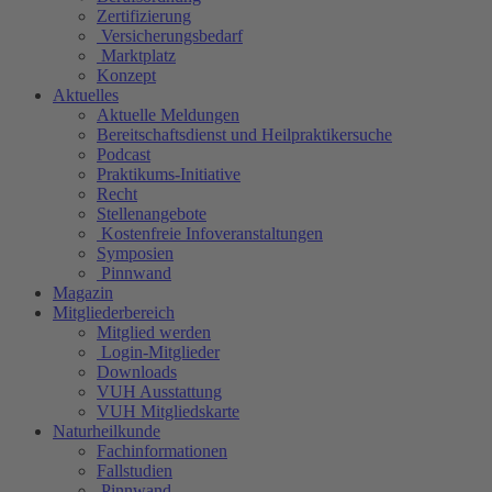
Zertifizierung
Versicherungsbedarf
Marktplatz
Konzept
Aktuelles
Aktuelle Meldungen
Bereitschaftsdienst und Heilpraktikersuche
Podcast
Praktikums-Initiative
Recht
Stellenangebote
Kostenfreie Infoveranstaltungen
Symposien
Pinnwand
Magazin
Mitgliederbereich
Mitglied werden
Login-Mitglieder
Downloads
VUH Ausstattung
VUH Mitgliedskarte
Naturheilkunde
Fachinformationen
Fallstudien
Pinnwand