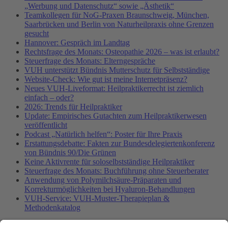
„Werbung und Datenschutz“ sowie „Ästhetik“
Teamkollegen für NoG-Praxen Braunschweig, München,
Saarbrücken und Berlin von Naturheilpraxis ohne Grenzen
gesucht
Hannover: Gespräch im Landtag
Rechtsfrage des Monats: Osteopathie 2026 – was ist erlaubt?
Steuerfrage des Monats: Elterngespräche
VUH unterstützt Bündnis Mutterschutz für Selbstständige
Website-Check: Wie gut ist meine Internetpräsenz?
Neues VUH-Liveformat: Heilpraktikerrecht ist ziemlich
einfach – oder?
2026: Trends für Heilpraktiker
Update: Empirisches Gutachten zum Heilpraktikerwesen
veröffentlicht
Podcast „Natürlich helfen“: Poster für Ihre Praxis
Erstattungsdebatte: Fakten zur Bundesdelegiertenkonferenz
von Bündnis 90/Die Grünen
Keine Aktivrente für soloselbstständige Heilpraktiker
Steuerfrage des Monats: Buchführung ohne Steuerberater
Anwendung von Polymilchsäure-Präparaten und
Korrekturmöglichkeiten bei Hyaluron-Behandlungen
VUH-Service: VUH-Muster-Therapieplan &
Methodenkatalog
Fachinformationen