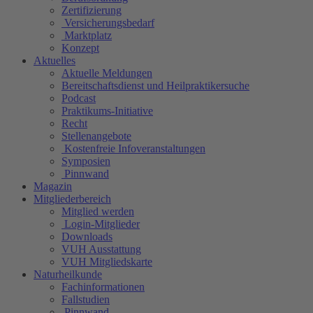
Zertifizierung
Versicherungsbedarf
Marktplatz
Konzept
Aktuelles
Aktuelle Meldungen
Bereitschaftsdienst und Heilpraktikersuche
Podcast
Praktikums-Initiative
Recht
Stellenangebote
Kostenfreie Infoveranstaltungen
Symposien
Pinnwand
Magazin
Mitgliederbereich
Mitglied werden
Login-Mitglieder
Downloads
VUH Ausstattung
VUH Mitgliedskarte
Naturheilkunde
Fachinformationen
Fallstudien
Pinnwand