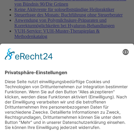
von Bündnis 90/Die Grünen
Keine Aktivrente für soloselbstständige Heilpraktiker
Steuerfrage des Monats: Buchführung ohne Steuerberater
Anwendung von Polymilchsäure-Präparaten und
Korrekturmöglichkeiten bei Hyaluron-Behandlungen
VUH-Service: VUH-Muster-Therapieplan &
Methodenkatalog
Fachinformationen
Erstattungsfähige rezeptfreie Medikamente
Pollenflugkalender
Studie: Reduziert das Darmbakterium Bacteroides vulgatus
Heißhunger auf Süßes?
Verband Unabhängiger Heilpraktiker e.V.
Diese E-Mail-Adresse ist vor Spambots geschützt! Zur
Anzeige muss JavaScript eingeschaltet sein!
0261-1349 8000
Gördelinger Straße 47