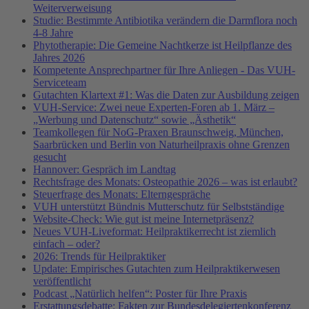
Weiterverweisung
Studie: Bestimmte Antibiotika verändern die Darmflora noch
4-8 Jahre
Phytotherapie: Die Gemeine Nachtkerze ist Heilpflanze des
Jahres 2026
Kompetente Ansprechpartner für Ihre Anliegen - Das VUH-
Serviceteam
Gutachten Klartext #1: Was die Daten zur Ausbildung zeigen
VUH-Service: Zwei neue Experten-Foren ab 1. März –
„Werbung und Datenschutz“ sowie „Ästhetik“
Teamkollegen für NoG-Praxen Braunschweig, München,
Saarbrücken und Berlin von Naturheilpraxis ohne Grenzen
gesucht
Hannover: Gespräch im Landtag
Rechtsfrage des Monats: Osteopathie 2026 – was ist erlaubt?
Steuerfrage des Monats: Elterngespräche
VUH unterstützt Bündnis Mutterschutz für Selbstständige
Website-Check: Wie gut ist meine Internetpräsenz?
Neues VUH-Liveformat: Heilpraktikerrecht ist ziemlich
einfach – oder?
2026: Trends für Heilpraktiker
Update: Empirisches Gutachten zum Heilpraktikerwesen
veröffentlicht
Podcast „Natürlich helfen“: Poster für Ihre Praxis
Erstattungsdebatte: Fakten zur Bundesdelegiertenkonferenz