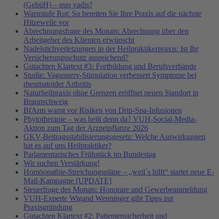
(GebüH) – quo vadis?
Warnstufe Rot: So bereiten Sie Ihre Praxis auf die nächste
Hitzewelle vor
Abrechnungsfrage des Monats: Abrechnung über den
Arbeitgeber des Klienten erwünscht
Nadelstichverletzungen in der Heilpraktikerpraxis: Ist Ihr
Versicherungsschutz ausreichend?
Gutachten Klartext #3: Fortbildung und Berufsverbände
Studie: Vagusnerv-Stimulation verbessert Symptome bei
rheumatoider Arthritis
Naturheilpraxis ohne Grenzen eröffnet neuen Standort in
Braunschweig
BfArm warnt vor Risiken von Drip-Spa-Infusionen
Phytotherapie – was heilt denn da? VUH-Social-Media-
Aktion zum Tag der Arzneipflanze 2026
GKV-Beitragsstabilisierungsgesetz: Welche Auswirkungen
hat es auf uns Heilpraktiker?
Parlamentarisches Frühstück im Bundestag
Wir suchen Verstärkung!
Homöopathie-Streichungspläne – „weil´s hilft“ startet neue E-
Mail-Kampagne [UPDATE]
Steuerfrage des Monats: Honorare und Gewerbeanmeldung
VUH-Experte Wigand Wenninger gibt Tipps zur
Praxisgründung
Gutachten Klartext #2: Patientensicherheit und