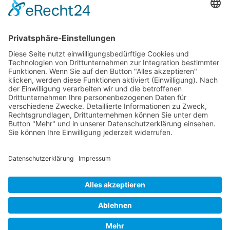
Erstattungsfähige rezeptfreie Medikamente
Pollenflugkalender
Studie: Reduziert das Darmbakterium Bacteroides vulgatus
Heißhunger auf Süßes?
Verband Unabhängiger Heilpraktiker e.V.
Diese E-Mail-Adresse ist vor Spambots geschützt! Zur
Anzeige muss JavaScript eingeschaltet sein!
0261-1349 8000
Gördelinger Straße 47
Iduna-Haus, Ecke Neue Straße
38100 Braunschweig
Impressum
Datenschutzerklärung