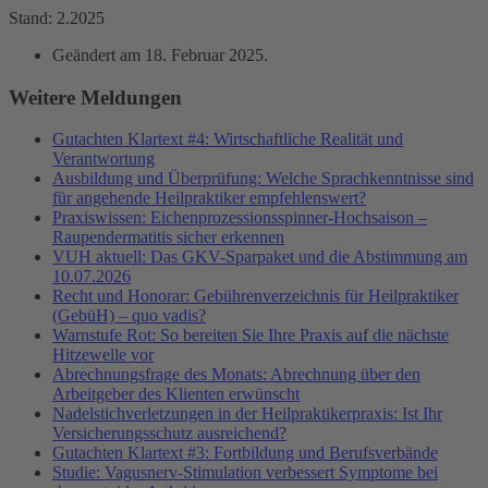
Stand: 2.2025
Geändert am
18. Februar 2025
.
Weitere Meldungen
Gutachten Klartext #4: Wirtschaftliche Realität und
Verantwortung
Ausbildung und Überprüfung: Welche Sprachkenntnisse sind
für angehende Heilpraktiker empfehlenswert?
Praxiswissen: Eichenprozessionsspinner-Hochsaison –
Raupendermatitis sicher erkennen
VUH aktuell: Das GKV-Sparpaket und die Abstimmung am
10.07.2026
Recht und Honorar: Gebührenverzeichnis für Heilpraktiker
(GebüH) – quo vadis?
Warnstufe Rot: So bereiten Sie Ihre Praxis auf die nächste
Hitzewelle vor
Abrechnungsfrage des Monats: Abrechnung über den
Arbeitgeber des Klienten erwünscht
Nadelstichverletzungen in der Heilpraktikerpraxis: Ist Ihr
Versicherungsschutz ausreichend?
Gutachten Klartext #3: Fortbildung und Berufsverbände
Studie: Vagusnerv-Stimulation verbessert Symptome bei