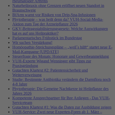
rheumatoider Arthritis
Naturheilpraxis ohne Grenzen eröffnet neuen Standort in
Braunschweig
BfArm warnt vor Risiken von Drip-Spa-Infusionen
Phytotherapie – was heilt denn da? VUH-Social-Media-
Aktion zum Tag der Arzneipflanze 2026
GKV-Beitragsstabilisierungsgesetz: Welche Auswirkungen
hat es auf uns Heilpraktiker?
Parlamentarisches Frühstück im Bundestag
Wir suchen Verstärkung!
Homöopathie-Streichungspläne – „weil´s hilft“ startet neue E-
Mail-Kampagne [UPDATE]
Steuerfrage des Monats: Honorare und Gewerbeanmeldung
VUH-Experte Wigand Wenninger gibt Tipps zur
Praxisgründung
Gutachten Klartext #2: Patientensicherheit und
Weiterverweisung
Studie: Bestimmte Antibiotika verändern die Darmflora noch
4-8 Jahre
Phytotherapie: Die Gemeine Nachtkerze ist Heilpflanze des
Jahres 2026
Kompetente Ansprechpartner für Ihre Anliegen - Das VUH-
Serviceteam
Gutachten Klartext #1: Was die Daten zur Ausbildung zeigen
VUH-Service: Zwei neue Experten-Foren ab 1. März –