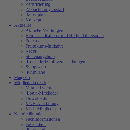
Zertifizierung
Versicherungsbedarf
Marktplatz
Konzept
Aktuelles
Aktuelle Meldungen
Bereitschaftsdienst und Heilpraktikersuche
Podcast
Praktikums-Initiative
Recht
Stellenangebote
Kostenfreie Infoveranstaltungen
Symposien
Pinnwand
Magazin
Mitgliederbereich
Mitglied werden
Login-Mitglieder
Downloads
VUH Ausstattung
VUH Mitgliedskarte
Naturheilkunde
Fachinformationen
Fallstudien
Pinnwand