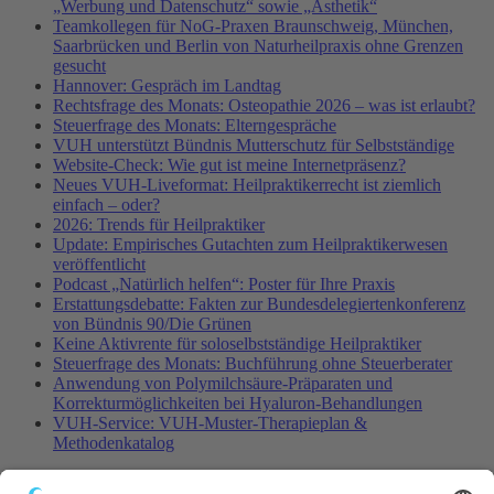
„Werbung und Datenschutz“ sowie „Ästhetik“
Teamkollegen für NoG-Praxen Braunschweig, München,
Saarbrücken und Berlin von Naturheilpraxis ohne Grenzen
gesucht
Hannover: Gespräch im Landtag
Rechtsfrage des Monats: Osteopathie 2026 – was ist erlaubt?
Steuerfrage des Monats: Elterngespräche
VUH unterstützt Bündnis Mutterschutz für Selbstständige
Website-Check: Wie gut ist meine Internetpräsenz?
Neues VUH-Liveformat: Heilpraktikerrecht ist ziemlich
einfach – oder?
2026: Trends für Heilpraktiker
Update: Empirisches Gutachten zum Heilpraktikerwesen
veröffentlicht
Podcast „Natürlich helfen“: Poster für Ihre Praxis
Erstattungsdebatte: Fakten zur Bundesdelegiertenkonferenz
von Bündnis 90/Die Grünen
Keine Aktivrente für soloselbstständige Heilpraktiker
Steuerfrage des Monats: Buchführung ohne Steuerberater
Anwendung von Polymilchsäure-Präparaten und
Korrekturmöglichkeiten bei Hyaluron-Behandlungen
VUH-Service: VUH-Muster-Therapieplan &
Methodenkatalog
Fachinformationen