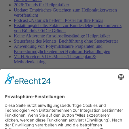
2026: Trends für Heilpraktiker
Update: Empirisches Gutachten zum Heilpraktikerwesen
veröffentlicht
Podcast „Natürlich helfen“: Poster für Ihre Praxis
Erstattungsdebatte: Fakten zur Bundesdelegiertenkonferenz
von Bündnis 90/Die Grünen
Keine Aktivrente für soloselbstständige Heilpraktiker
Steuerfrage des Monats: Buchführung ohne Steuerberater
Anwendung von Polymilchsäure-Präparaten und
Korrekturmöglichkeiten bei Hyaluron-Behandlungen
VUH-Service: VUH-Muster-Therapieplan &
Methodenkatalog
Fachinformationen
Erstattungsfähige rezeptfreie Medikamente
Pollenflugkalender
Studie: Reduziert das Darmbakterium Bacteroides vulgatus
Heißhunger auf Süßes?
Verband Unabhängiger Heilpraktiker e.V.