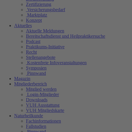
Zertifizierung
Versicherungsbedarf
Marktplatz
Konzept
Aktuelles
Aktuelle Meldungen
Bereitschaftsdienst und Heilpraktikersuche
Podcast
Praktikums-Initiative
Recht
Stellenangebote
Kostenfreie Infoveranstaltungen
Symposien
Pinnwand
Magazin
Mitgliederbereich
Mitglied werden
Login-Mitglieder
Downloads
VUH Ausstattung
VUH Mitgliedskarte
Naturheilkunde
Fachinformationen
Fallstudien
Pinnwand