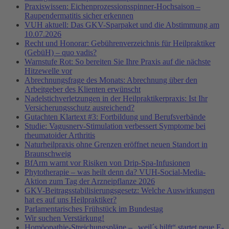
Praxiswissen: Eichenprozessionsspinner-Hochsaison –
Raupendermatitis sicher erkennen
VUH aktuell: Das GKV-Sparpaket und die Abstimmung am
10.07.2026
Recht und Honorar: Gebührenverzeichnis für Heilpraktiker
(GebüH) – quo vadis?
Warnstufe Rot: So bereiten Sie Ihre Praxis auf die nächste
Hitzewelle vor
Abrechnungsfrage des Monats: Abrechnung über den
Arbeitgeber des Klienten erwünscht
Nadelstichverletzungen in der Heilpraktikerpraxis: Ist Ihr
Versicherungsschutz ausreichend?
Gutachten Klartext #3: Fortbildung und Berufsverbände
Studie: Vagusnerv-Stimulation verbessert Symptome bei
rheumatoider Arthritis
Naturheilpraxis ohne Grenzen eröffnet neuen Standort in
Braunschweig
BfArm warnt vor Risiken von Drip-Spa-Infusionen
Phytotherapie – was heilt denn da? VUH-Social-Media-
Aktion zum Tag der Arzneipflanze 2026
GKV-Beitragsstabilisierungsgesetz: Welche Auswirkungen
hat es auf uns Heilpraktiker?
Parlamentarisches Frühstück im Bundestag
Wir suchen Verstärkung!
Homöopathie-Streichungspläne – „weil´s hilft“ startet neue E-