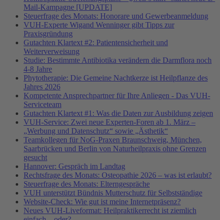
Mail-Kampagne [UPDATE]
Steuerfrage des Monats: Honorare und Gewerbeanmeldung
VUH-Experte Wigand Wenninger gibt Tipps zur
Praxisgründung
Gutachten Klartext #2: Patientensicherheit und
Weiterverweisung
Studie: Bestimmte Antibiotika verändern die Darmflora noch
4-8 Jahre
Phytotherapie: Die Gemeine Nachtkerze ist Heilpflanze des
Jahres 2026
Kompetente Ansprechpartner für Ihre Anliegen - Das VUH-
Serviceteam
Gutachten Klartext #1: Was die Daten zur Ausbildung zeigen
VUH-Service: Zwei neue Experten-Foren ab 1. März –
„Werbung und Datenschutz“ sowie „Ästhetik“
Teamkollegen für NoG-Praxen Braunschweig, München,
Saarbrücken und Berlin von Naturheilpraxis ohne Grenzen
gesucht
Hannover: Gespräch im Landtag
Rechtsfrage des Monats: Osteopathie 2026 – was ist erlaubt?
Steuerfrage des Monats: Elterngespräche
VUH unterstützt Bündnis Mutterschutz für Selbstständige
Website-Check: Wie gut ist meine Internetpräsenz?
Neues VUH-Liveformat: Heilpraktikerrecht ist ziemlich
einfach – oder?