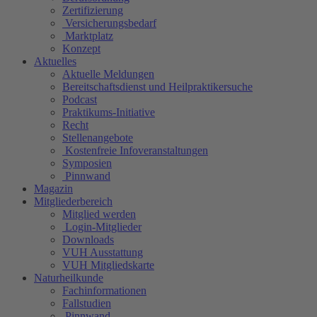
Zertifizierung
Versicherungsbedarf
Marktplatz
Konzept
Aktuelles
Aktuelle Meldungen
Bereitschaftsdienst und Heilpraktikersuche
Podcast
Praktikums-Initiative
Recht
Stellenangebote
Kostenfreie Infoveranstaltungen
Symposien
Pinnwand
Magazin
Mitgliederbereich
Mitglied werden
Login-Mitglieder
Downloads
VUH Ausstattung
VUH Mitgliedskarte
Naturheilkunde
Fachinformationen
Fallstudien
Pinnwand