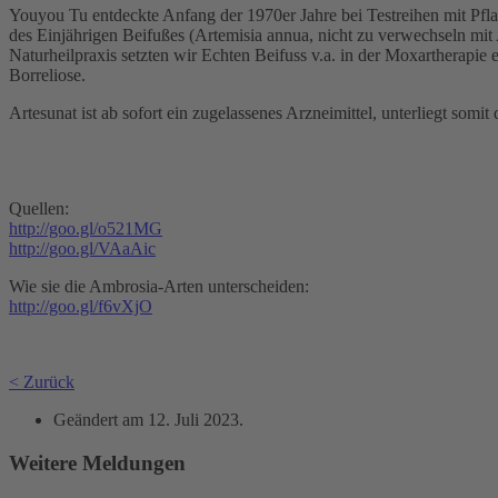
Youyou Tu entdeckte Anfang der 1970er Jahre bei Testreihen mit Pfla
des Einjährigen Beifußes (Artemisia annua, nicht zu verwechseln mit A
Naturheilpraxis setzten wir Echten Beifuss v.a. in der Moxartherapie 
Borreliose.
Artesunat ist ab sofort ein zugelassenes Arzneimittel, unterliegt som
Quellen:
http://goo.gl/o521MG
http://goo.gl/VAaAic
Wie sie die Ambrosia-Arten unterscheiden:
http://goo.gl/f6vXjO
< Zurück
Geändert am
12. Juli 2023
.
Weitere Meldungen