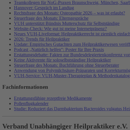
Teamkollegen für NoG-Praxen Braunschweig, München, Saarbr
Hannover: Gespräch im Landtag
Rechtsfrage des Monats: Osteopathie 2026 – was ist erlaubt?
Steuerfrage des Monats: Elterngespräche
VUH unterstützt Bündnis Mutterschutz für Selbstständige
Website-Check: Wie gut ist meine Internetpräsenz?
Neues VUH-Liveformat: Heilpraktikerrecht ist ziemlich einfac
2026: Trends für Heilpraktiker
Update: Empirisches Gutachten zum Heilpraktikerwesen veröffe
Podcast „Natürlich helfen“: Poster für Ihre Praxis
Erstattungsdebatte: Fakten zur Bundesdelegiertenkonferenz v
Keine Aktivrente für soloselbstständige Heilpraktiker
Steuerfrage des Monats: Buchführung ohne Steuerberater
Anwendung von Polymilchsäure-Präparaten und Korrekturmög
VUH-Service: VUH-Muster-Therapieplan & Methodenkatalog
Fachinformationen
Erstattungsfähige rezeptfreie Medikamente
Pollenflugkalender
Studie: Reduziert das Darmbakterium Bacteroides vulgatus He
Verband Unabhängiger Heilpraktiker e.V.