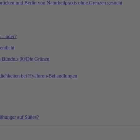
ücken und Berlin von Naturheilpraxis ohne Grenzen gesucht
h – oder?
ntlicht
on Bündnis 90/Die Grünen
lichkeiten bei Hyaluron-Behandlungen
ißhunger auf Süßes?