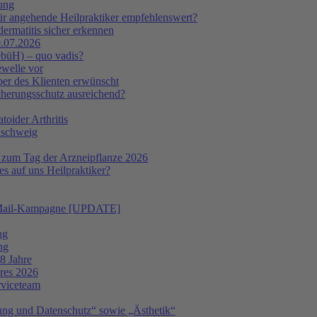
tung
ür angehende Heilpraktiker empfehlenswert?
ermatitis sicher erkennen
.07.2026
ebüH) – quo vadis?
ewelle vor
er des Klienten erwünscht
icherungsschutz ausreichend?
oider Arthritis
nschweig
 zum Tag der Arzneipflanze 2026
s auf uns Heilpraktiker?
 E-Mail-Kampagne [UPDATE]
ng
ng
8 Jahre
hres 2026
rviceteam
ng und Datenschutz“ sowie „Ästhetik“