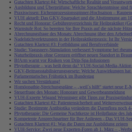
Gutachten Klartext #4: Wirtschaftliche Realität und Verantwor
Ausbildung und Überprüfung: Welche Sprachkenntnisse sind f
Praxiswissen: Eichenprozessionsspinner-Hochsaison – Raupend
VUH aktuell: Das GKV-Sparpaket und die Abstimmung am 10
Recht und Honorar: Gebührenverzeichnis für Heilpraktiker (G
Warnstufe Rot: So bereiten Sie Ihre Praxis auf die nächste Hitz
Abrechnungsfrage des Monats: Abrechnung über den Arbeitgeb
Nadelstichverletzungen in der Heilpraktikerpraxis: Ist Ihr Vers
Gutachten Klartext #3: Fortbildung und Berufsverbände
Studie: Vagusnerv-Stimulation verbessert Symptome bei rheumat
Naturheilpraxis ohne Grenzen eröffnet neuen Standort in Brau
BfArm warnt vor Risiken von Drip-Spa-Infusionen
Phytotherapie – was heilt denn da? VUH-Social-Media-Aktion
GKV-Beitragsstabilisierungsgesetz: Welche Auswirkungen hat e
Parlamentarisches Frühstück im Bundestag
Wir suchen Verstärkung!
Homöopathie-Streichungspläne – „weil´s hilft“ startet neue
Steuerfrage des Monats: Honorare und Gewerbeanmeldung
VUH-Experte Wigand Wenninger gibt Tipps zur Praxisgründu
Gutachten Klartext #2: Patientensicherheit und Weiterverweisu
Studie: Bestimmte Antibiotika verändern die Darmflora noch 4-
Phytotherapie: Die Gemeine Nachtkerze ist Heilpflanze des Ja
Kompetente Ansprechpartner für Ihre Anliegen - Das VUH-Se
Gutachten Klartext #1: Was die Daten zur Ausbildung zeigen
VUH-Service: Zwei neue Experten-Foren ab 1. März – „Werbu