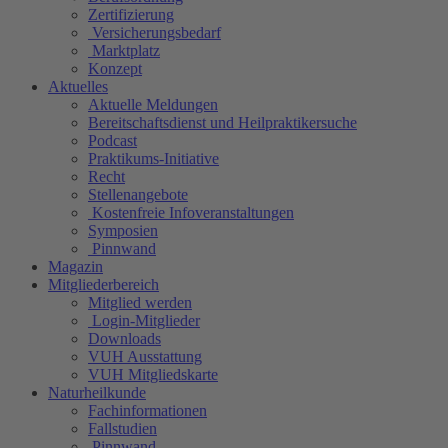
Zertifizierung
Versicherungsbedarf
Marktplatz
Konzept
Aktuelles
Aktuelle Meldungen
Bereitschaftsdienst und Heilpraktikersuche
Podcast
Praktikums-Initiative
Recht
Stellenangebote
Kostenfreie Infoveranstaltungen
Symposien
Pinnwand
Magazin
Mitgliederbereich
Mitglied werden
Login-Mitglieder
Downloads
VUH Ausstattung
VUH Mitgliedskarte
Naturheilkunde
Fachinformationen
Fallstudien
Pinnwand