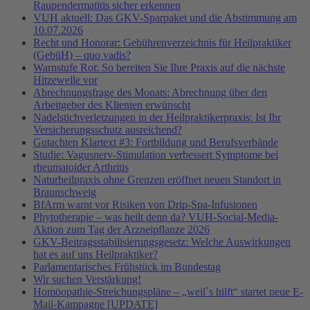
Raupendermatitis sicher erkennen
VUH aktuell: Das GKV-Sparpaket und die Abstimmung am
10.07.2026
Recht und Honorar: Gebührenverzeichnis für Heilpraktiker
(GebüH) – quo vadis?
Warnstufe Rot: So bereiten Sie Ihre Praxis auf die nächste
Hitzewelle vor
Abrechnungsfrage des Monats: Abrechnung über den
Arbeitgeber des Klienten erwünscht
Nadelstichverletzungen in der Heilpraktikerpraxis: Ist Ihr
Versicherungsschutz ausreichend?
Gutachten Klartext #3: Fortbildung und Berufsverbände
Studie: Vagusnerv-Stimulation verbessert Symptome bei
rheumatoider Arthritis
Naturheilpraxis ohne Grenzen eröffnet neuen Standort in
Braunschweig
BfArm warnt vor Risiken von Drip-Spa-Infusionen
Phytotherapie – was heilt denn da? VUH-Social-Media-
Aktion zum Tag der Arzneipflanze 2026
GKV-Beitragsstabilisierungsgesetz: Welche Auswirkungen
hat es auf uns Heilpraktiker?
Parlamentarisches Frühstück im Bundestag
Wir suchen Verstärkung!
Homöopathie-Streichungspläne – „weil´s hilft“ startet neue E-
Mail-Kampagne [UPDATE]