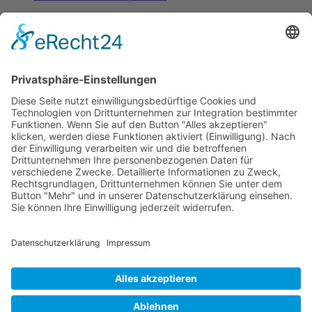
Fachinformationen
Erstattungsfähige rezeptfreie Medikamente
Pollenflugkalender
Studie: Reduziert das Darmbakterium Bacteroides vulgatus
Heißhunger auf Süßes?
Verband Unabhängiger Heilpraktiker e.V.
Diese E-Mail-Adresse ist vor Spambots geschützt! Zur
Anzeige muss JavaScript eingeschaltet sein!
0261-1349 8000
Gördelinger Straße 47
Iduna-Haus, Ecke Neue Straße
38100 Braunschweig
Impressum
Datenschutzerklärung