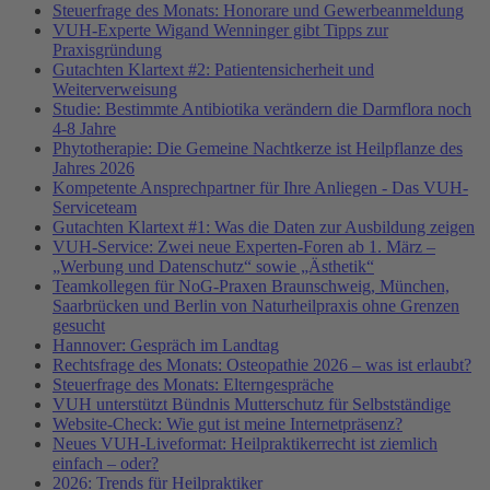
Steuerfrage des Monats: Honorare und Gewerbeanmeldung
VUH-Experte Wigand Wenninger gibt Tipps zur
Praxisgründung
Gutachten Klartext #2: Patientensicherheit und
Weiterverweisung
Studie: Bestimmte Antibiotika verändern die Darmflora noch
4-8 Jahre
Phytotherapie: Die Gemeine Nachtkerze ist Heilpflanze des
Jahres 2026
Kompetente Ansprechpartner für Ihre Anliegen - Das VUH-
Serviceteam
Gutachten Klartext #1: Was die Daten zur Ausbildung zeigen
VUH-Service: Zwei neue Experten-Foren ab 1. März –
„Werbung und Datenschutz“ sowie „Ästhetik“
Teamkollegen für NoG-Praxen Braunschweig, München,
Saarbrücken und Berlin von Naturheilpraxis ohne Grenzen
gesucht
Hannover: Gespräch im Landtag
Rechtsfrage des Monats: Osteopathie 2026 – was ist erlaubt?
Steuerfrage des Monats: Elterngespräche
VUH unterstützt Bündnis Mutterschutz für Selbstständige
Website-Check: Wie gut ist meine Internetpräsenz?
Neues VUH-Liveformat: Heilpraktikerrecht ist ziemlich
einfach – oder?
2026: Trends für Heilpraktiker