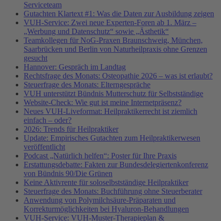
Serviceteam
Gutachten Klartext #1: Was die Daten zur Ausbildung zeigen
VUH-Service: Zwei neue Experten-Foren ab 1. März –
„Werbung und Datenschutz“ sowie „Ästhetik“
Teamkollegen für NoG-Praxen Braunschweig, München,
Saarbrücken und Berlin von Naturheilpraxis ohne Grenzen
gesucht
Hannover: Gespräch im Landtag
Rechtsfrage des Monats: Osteopathie 2026 – was ist erlaubt?
Steuerfrage des Monats: Elterngespräche
VUH unterstützt Bündnis Mutterschutz für Selbstständige
Website-Check: Wie gut ist meine Internetpräsenz?
Neues VUH-Liveformat: Heilpraktikerrecht ist ziemlich
einfach – oder?
2026: Trends für Heilpraktiker
Update: Empirisches Gutachten zum Heilpraktikerwesen
veröffentlicht
Podcast „Natürlich helfen“: Poster für Ihre Praxis
Erstattungsdebatte: Fakten zur Bundesdelegiertenkonferenz
von Bündnis 90/Die Grünen
Keine Aktivrente für soloselbstständige Heilpraktiker
Steuerfrage des Monats: Buchführung ohne Steuerberater
Anwendung von Polymilchsäure-Präparaten und
Korrekturmöglichkeiten bei Hyaluron-Behandlungen
VUH-Service: VUH-Muster-Therapieplan &