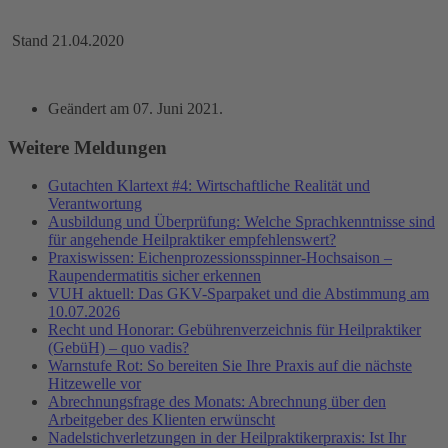
Stand 21.04.2020
Geändert am
07. Juni 2021
.
Weitere Meldungen
Gutachten Klartext #4: Wirtschaftliche Realität und
Verantwortung
Ausbildung und Überprüfung: Welche Sprachkenntnisse sind
für angehende Heilpraktiker empfehlenswert?
Praxiswissen: Eichenprozessionsspinner-Hochsaison –
Raupendermatitis sicher erkennen
VUH aktuell: Das GKV-Sparpaket und die Abstimmung am
10.07.2026
Recht und Honorar: Gebührenverzeichnis für Heilpraktiker
(GebüH) – quo vadis?
Warnstufe Rot: So bereiten Sie Ihre Praxis auf die nächste
Hitzewelle vor
Abrechnungsfrage des Monats: Abrechnung über den
Arbeitgeber des Klienten erwünscht
Nadelstichverletzungen in der Heilpraktikerpraxis: Ist Ihr