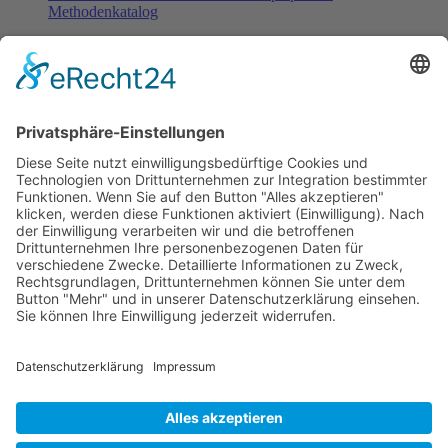
Methodenkatalog
Fachinformationen
Erstattungsfähige rezeptfreie Medikamente
Pollenflugkalender
Studie: Reduziert das Darmbakterium Bacteroides vulgatus
Heißhunger auf Süßes?
Verband Unabhängiger Heilpraktiker e.V.
Diese E-Mail-Adresse ist vor Spambots geschützt! Zur
Anzeige muss JavaScript eingeschaltet sein!
0261-1349 8000
Gördelinger Straße 47
Iduna-Haus, Ecke Neue Straße
38100 Braunschweig
Impressum