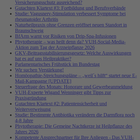
Versicherungsschutz ausreichend?
Gutachten Klartext #3: Fortbildung und Berufsverbände
Studie: Vagusnerv-Stimulation verbessert Symptome bei
rheumatoider Arthritis
Naturheilpraxis ohne Grenzen eröffnet neuen Standort in
Braunschweig
BfArm warnt vor Risiken von Drip-Spa-Infusionen
Phytotherapie – was heilt denn da? VUH-Social-Media-
Aktion zum Tag der Arzneipflanze 2026
GKV-Beitragsstabilisierungsgesetz: Welche Auswirkungen
hat es auf uns Heilpraktiker?
Parlamentarisches Frühstück im Bundestag
Wir suchen Verstärkung!
Homöopathie-Streichungspläne – „weil´s hilft“ startet neue E-
Mail-Kampagne [UPDATE]
Steuerfrage des Monats: Honorare und Gewerbeanmeldung
VUH-Experte Wigand Wenninger gibt Tipps zur
Praxisgründung
Gutachten Klartext #2: Patientensicherheit und
Weiterverweisung
Studie: Bestimmte Antibiotika verändern die Darmflora noch
4-8 Jahre
Phytotherapie: Die Gemeine Nachtkerze ist Heilpflanze des
Jahres 2026
Kompetente Ansprechpartner für Ihre Anliegen - Das VUH-