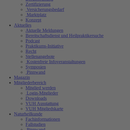
Zertifizierung
Versicherungsbedarf
Marktplatz
Konzept
Aktuelles
Aktuelle Meldungen
Bereitschaftsdienst und Heilpraktikersuche
Podcast
Praktikums-Initiative
Recht
Stellenangebote
Kostenfreie Infoveranstaltungen
Symposien
Pinnwand
Magazin
Mitgliederbereich
Mitglied werden
Login-Mitglieder
Downloads
VUH Ausstattung
VUH Mitgliedskarte
Naturheilkunde
Fachinformationen
Fallstudien
Pinnwand