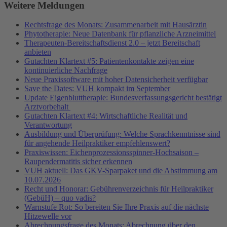
Weitere Meldungen
Rechtsfrage des Monats: Zusammenarbeit mit Hausärztin
Phytotherapie: Neue Datenbank für pflanzliche Arzneimittel
Therapeuten-Bereitschaftsdienst 2.0 – jetzt Bereitschaft
anbieten
Gutachten Klartext #5: Patientenkontakte zeigen eine
kontinuierliche Nachfrage
Neue Praxissoftware mit hoher Datensicherheit verfügbar
Save the Dates: VUH kompakt im September
Update Eigenbluttherapie: Bundesverfassungsgericht bestätigt
Arztvorbehalt
Gutachten Klartext #4: Wirtschaftliche Realität und
Verantwortung
Ausbildung und Überprüfung: Welche Sprachkenntnisse sind
für angehende Heilpraktiker empfehlenswert?
Praxiswissen: Eichenprozessionsspinner-Hochsaison –
Raupendermatitis sicher erkennen
VUH aktuell: Das GKV-Sparpaket und die Abstimmung am
10.07.2026
Recht und Honorar: Gebührenverzeichnis für Heilpraktiker
(GebüH) – quo vadis?
Warnstufe Rot: So bereiten Sie Ihre Praxis auf die nächste
Hitzewelle vor
Abrechnungsfrage des Monats: Abrechnung über den