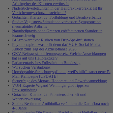
Arbeitgeber des Klienten erwünscht
Nadelstichverletzungen in der Heilpraktikerpraxis: Ist Ihr
Versicherungsschutz ausreichend?
Gutachten Klartext #3: Fortbildung und Berufsverbände
Studie: Vagusnerv-Stimulation verbessert Symptome bei
rheumatoider Arthritis
Naturheilpraxis ohne Grenzen eröffnet neuen Standort in
Braunschweig
BfArm warnt vor Risiken von Drip-Spa-Infusionen
Phytotherapie – was heilt denn da? VUH-Social-Media-
Aktion zum Tag der Arzneipflanze 2026
GKV-Beitragsstabilisierungsgesetz: Welche Auswirkungen
hat es auf uns Heilpraktiker?
Parlamentarisches Frühstück im Bundestag
Wir suchen Verstärkung!
Homöopathie-Streichungspläne – „weil´s hilft“ startet neue E-
Mail-Kampagne [UPDATE]
Steuerfrage des Monats: Honorare und Gewerbeanmeldung
VUH-Experte Wigand Wenninger gibt Tipps zur
Praxisgründung
Gutachten Klartext #2: Patientensicherheit und
Weiterverweisung
Studie: Bestimmte Antibiotika verändern die Darmflora noch
4-8 Jahre
Phytotherapie: Die Gemeine Nachtkerze ist Heilpflanze des