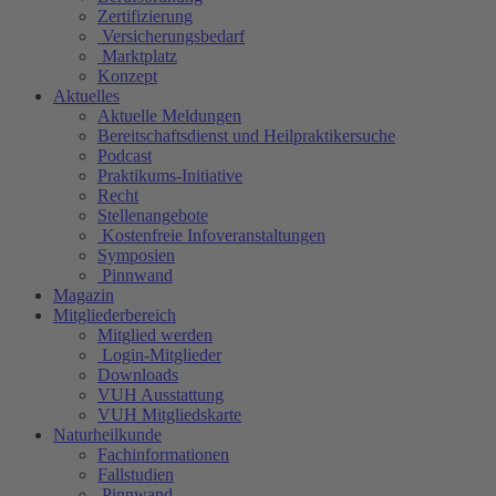
Zertifizierung
Versicherungsbedarf
Marktplatz
Konzept
Aktuelles
Aktuelle Meldungen
Bereitschaftsdienst und Heilpraktikersuche
Podcast
Praktikums-Initiative
Recht
Stellenangebote
Kostenfreie Infoveranstaltungen
Symposien
Pinnwand
Magazin
Mitgliederbereich
Mitglied werden
Login-Mitglieder
Downloads
VUH Ausstattung
VUH Mitgliedskarte
Naturheilkunde
Fachinformationen
Fallstudien
Pinnwand