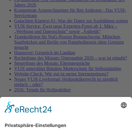
Jahres 2026
Kompetente Ansprechpartner für Ihre Anliegen - Das VUH-
Serviceteam
Gutachten Klartext #1: Was die Daten zur Ausbildung zeigen
VUH-Service: Zwei neue Experten-Foren ab 1. März –
„Werbung und Datenschutz“ sowie „Ästhetik“
Teamkollegen für NoG-Praxen Braunschweig, München,
Saarbrücken und Berlin von Naturheilpraxis ohne Grenzen
gesucht
Hannover: Gespräch im Landtag
Rechtsfrage des Monats: Osteopathie 2026 – was ist erlaubt?
Steuerfrage des Monats: Elterngespräche
VUH unterstützt Bündnis Mutterschutz für Selbstständige
Website-Check: Wie gut ist meine Internetpräsenz?
Neues VUH-Liveformat: Heilpraktikerrecht ist ziemlich
einfach – oder?
2026: Trends für Heilpraktiker
Fachinformationen
Erstattungsfähige rezeptfreie Medikamente
Pollenflugkalender
Studie: Reduziert das Darmbakterium Bacteroides vulgatus
Heißhunger auf Süßes?