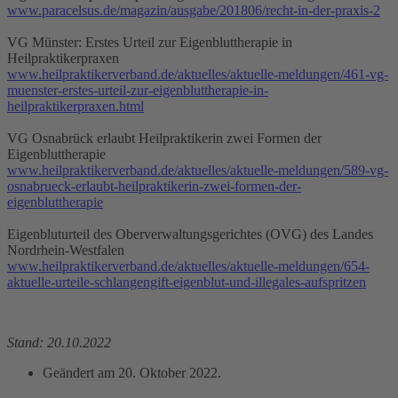
www.paracelsus.de/magazin/ausgabe/201806/recht-in-der-praxis-2
VG Münster: Erstes Urteil zur Eigenbluttherapie in
Heilpraktikerpraxen
www.heilpraktikerverband.de/aktuelles/aktuelle-meldungen/461-vg-
muenster-erstes-urteil-zur-eigenbluttherapie-in-
heilpraktikerpraxen.html
VG Osnabrück erlaubt Heilpraktikerin zwei Formen der
Eigenbluttherapie
www.heilpraktikerverband.de/aktuelles/aktuelle-meldungen/589-vg-
osnabrueck-erlaubt-heilpraktikerin-zwei-formen-der-
eigenbluttherapie
Eigenbluturteil des Oberverwaltungsgerichtes (OVG) des Landes
Nordrhein-Westfalen
www.heilpraktikerverband.de/aktuelles/aktuelle-meldungen/654-
aktuelle-urteile-schlangengift-eigenblut-und-illegales-aufspritzen
Stand: 20.10.2022
Geändert am
20. Oktober 2022
.