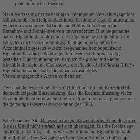
plättchenreiches Plasma)
Nach Auffassung der zuständigen Kammer am Verwaltungsgericht
München dürfen Heilpraktiker:innen bestimmte Eigenbluttherapien
weiterhin vornehmen. Erlaubt sind Heilpraktiker:innen die
Entnahme und Reinjektion von unverändertem Blut (sogenannte
native Eigenbluttherapie) und die Entnahme und Reinjektion von
Blut, dem nicht verschreibungspflichtige homöopathische
Arzneimittel zugesetzt wurden (sogenannte homöopathische
Eigenbluttherapie). Die übrigen in diesem Verfahren streitig
gestellten Eigenbluttherapien, nämlich die große und kleine
Eigenbluttherapie mit Ozon sowie die Platelet-Rich-Plasma (PRP)-
Eigenbluttherapie, sind jedoch nach Ansicht des
Verwaltungsgerichts Ärzten vorbehalten.
Zwar handelt es sich bei diesem Urteil noch um ein
Einzelurteil
,
dennoch zeigt die Entscheidung, dass die Rechtsauffassung vieler
Arzneimittelbehörden weiter hinterfragt werden muss, genauso wie
die derzeitige Gesetzesinterpretation des TFG.
Bitte beachten Sie:
Da es sich um ein Einzelfallurteil handelt, dürfen
Sie das Urteil nicht einfach auf sich übertragen.
Bis die Rechtslage
eindeutig geklärt ist, sollten Sie weiterhin keine Eigenbluttherapie
durchführen. Bereits ausgesprochene Verbote müssen unbedingt